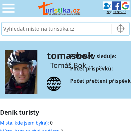
registrovat
CESTOVÁNÍ
›
SLUŽBY & DOPRAVA
›
tomasbok
Příspěvky sleduje:
PRO TURISTY
›
Tomáš Bok
Počet příspěvků:
MOJE TURISTIKA
›
Počet přečtení příspěvk
Deník turisty
Místa, kde jsem byl(a):
0