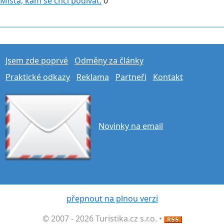
Místa, kam se chci podívat:
0
Jsem zde poprvé
Odměny za články
Praktické odkazy
Reklama
Partneři
Kontakt
Novinky na email
přepnout na plnou verzi
© 2007 - 2026 Turistika.cz s.r.o. •