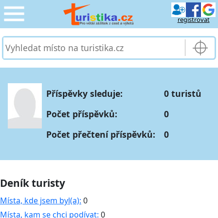
registrovat
CESTOVÁNÍ
›
SLUŽBY & DOPRAVA
›
Příspěvky sleduje:
0 turistů
PRO TURISTY
›
Počet příspěvků:
0
MOJE TURISTIKA
›
Počet přečtení příspěvků:
0
Deník turisty
Místa, kde jsem byl(a):
0
Místa, kam se chci podívat:
0