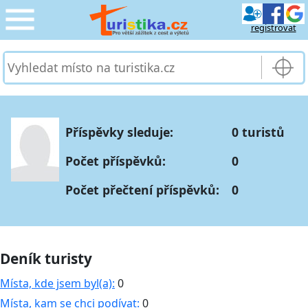
registrovat
CESTOVÁNÍ
›
SLUŽBY & DOPRAVA
›
Příspěvky sleduje:
0 turistů
PRO TURISTY
›
Počet příspěvků:
0
MOJE TURISTIKA
›
Počet přečtení příspěvků:
0
Deník turisty
Místa, kde jsem byl(a):
0
Místa, kam se chci podívat:
0