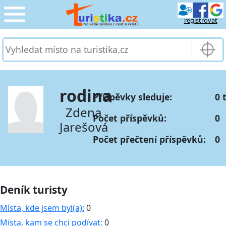
registrovat
CESTOVÁNÍ
›
SLUŽBY & DOPRAVA
›
rodina
Příspěvky sleduje:
0 
PRO TURISTY
›
Zdena
Počet příspěvků:
0
Jarešová
MOJE TURISTIKA
›
Počet přečtení příspěvků:
0
Deník turisty
Místa, kde jsem byl(a):
0
Místa, kam se chci podívat:
0