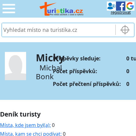
registrovat
CESTOVÁNÍ
›
SLUŽBY & DOPRAVA
›
Micky
Příspěvky sleduje:
0 t
PRO TURISTY
›
Michal
Počet příspěvků:
0
Bonk
MOJE TURISTIKA
›
Počet přečtení příspěvků:
0
Deník turisty
Místa, kde jsem byl(a):
0
Místa, kam se chci podívat:
0