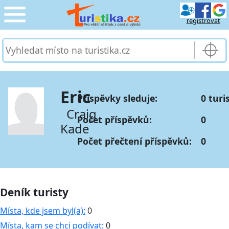
registrovat
CESTOVÁNÍ
›
SLUŽBY & DOPRAVA
›
Eric
Příspěvky sleduje:
0 turi
PRO TURISTY
›
Craig
Počet příspěvků:
0
Kade
MOJE TURISTIKA
›
Počet přečtení příspěvků:
0
Deník turisty
Místa, kde jsem byl(a):
0
Místa, kam se chci podívat:
0