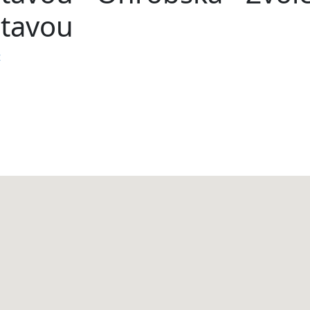
ltavou
t