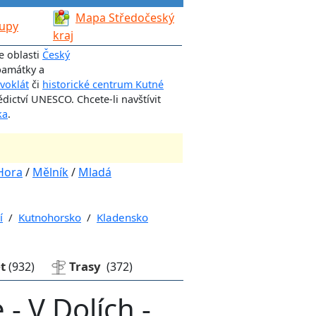
Mapa Středočeský
lupy
kraj
e oblasti
Český
památky a
ivoklát
či
historické centrum Kutné
ictví UNESCO. Chcete-li navštívit
ka
.
Hora
/
Mělník
/
Mladá
í
/
Kutnohorsko
/
Kladensko
et
Trasy
(932)
(372)
- V Dolích -