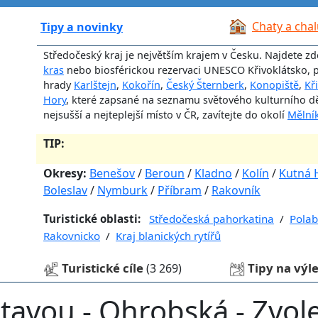
Chaty a cha
Tipy a novinky
Středočeský kraj je největším krajem v Česku. Najdete zd
kras
nebo biosférickou rezervaci UNESCO Křivoklátsko, 
hrady
Karlštejn
,
Kokořín
,
Český Šternberk
,
Konopiště
,
Kř
Hory
, které zapsané na seznamu světového kulturního děd
nejsušší a nejteplejší místo v ČR, zavítejte do okolí
Mělní
TIP:
Okresy:
Benešov
/
Beroun
/
Kladno
/
Kolín
/
Kutná 
Boleslav
/
Nymburk
/
Příbram
/
Rakovník
Turistické oblasti:
Středočeská pahorkatina
/
Polab
Rakovnicko
/
Kraj blanických rytířů
Turistické cíle
Tipy na výl
(3 269)
avou - Ohrobská - Zvole 