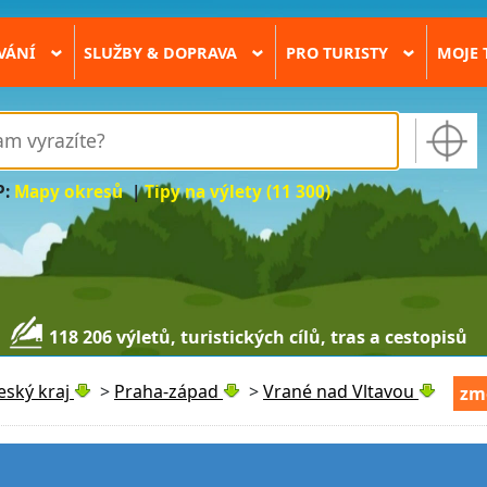
VÁNÍ
SLUŽBY & DOPRAVA
PRO TURISTY
MOJE 
›
›
›
P:
Mapy okresů
|
Tipy na výlety (11 300)
118 206 výletů, turistických cílů, tras a cestopisů
eský kraj
>
Praha-západ
>
Vrané nad Vltavou
zm