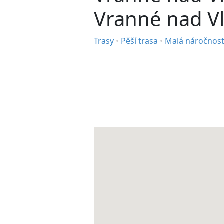
Vranné nad V
Trasy
•
Pěší trasa
•
Malá náročnos