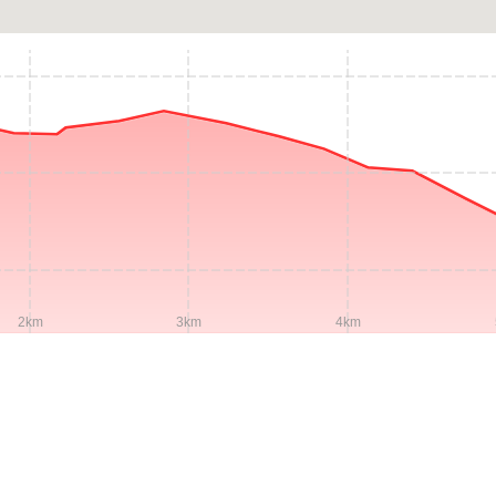
2km
3km
4km