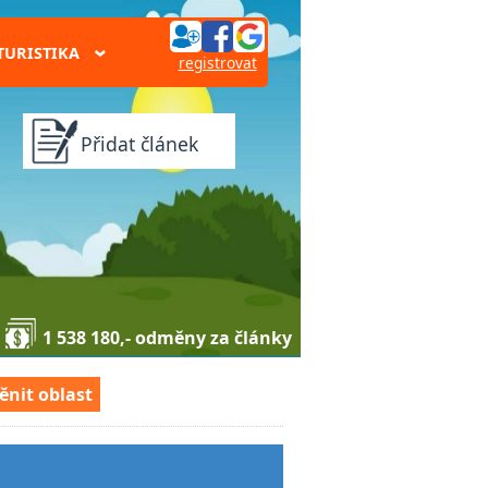
TURISTIKA
›
registrovat
Přidat článek
1 538 180,- odměny za články
ěnit oblast