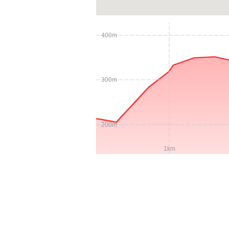
400m
300m
200m
1km