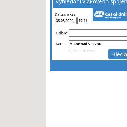
Vyhledání vlakového spojen
Datum a čas:
Odkud:
Kam:
0,3km od místa