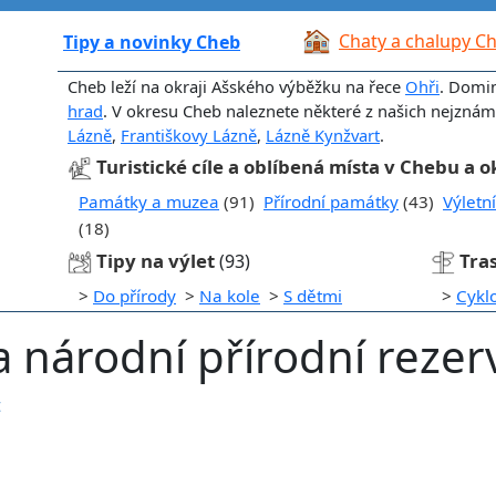
Chaty a chalupy C
Tipy a novinky Cheb
Cheb leží na okraji Ašského výběžku na řece
Ohři
. Domi
hrad
. V okresu Cheb naleznete některé z našich nejznámě
Lázně
,
Františkovy Lázně
,
Lázně Kynžvart
.
Turistické cíle a oblíbená místa v Chebu a o
Památky a muzea
(91)
Přírodní památky
(43)
Výletn
(18)
Tipy na výlet
Tra
(93)
>
Do přírody
>
Na kole
>
S dětmi
>
Cykl
 národní přírodní reze
t