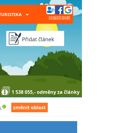
TURISTIKA
›
registrovat
Přidat článek
1 538 055,- odměny za články
á
změnit oblast