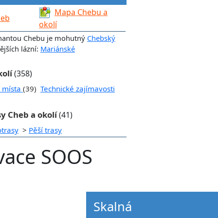
Mapa Chebu a
heb
okolí
nantou Chebu je mohutný
Chebský
jších lázní:
Mariánské
kolí
(358)
í místa
(39)
Technické zajímavosti
sy Cheb a okolí
(41)
otrasy
>
Pěší trasy
rvace SOOS
Skalná