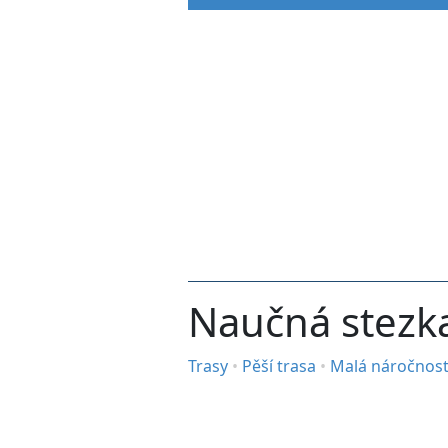
Naučná stezka
Trasy
•
Pěší trasa
•
Malá náročnos