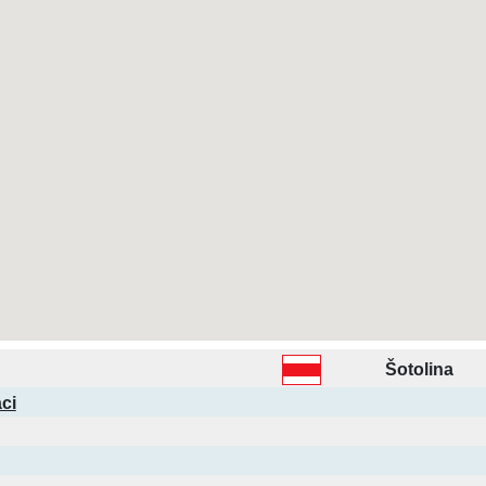
Šotolina
ci