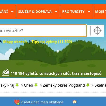
VÁNÍ
SLUŽBY & DOPRAVA
PRO TURISTY
MOJE 
›
›
›
P:
Mapy okresů
|
Tipy na výlety (11 300)
118 194 výletů, turistických cílů, tras a cestopisů
ský kraj
>
Cheb
>
Zemský okres Vogtland
>
Skaln
Přidat Cheb mezi oblíbené