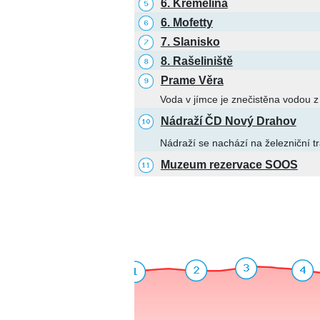
6. Křemelina
6. Mofetty
7. Slanisko
8. Rašeliniště
Prame Věra
Voda v jímce je znečistěna vodou z
Nádraží ČD Nový Drahov
Nádraží se nachází na železniční t
Muzeum rezervace SOOS