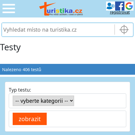
registrovat
CESTOVÁNÍ
›
SLUŽBY & DOPRAVA
›
Testy
PRO TURISTY
›
Nalezeno 406 testů
MOJE TURISTIKA
›
Typ testu: