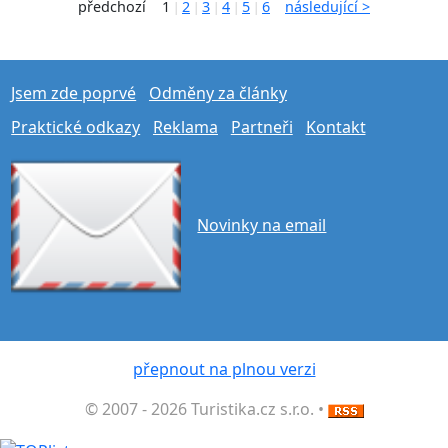
předchozí
1
2
3
4
5
6
následující >
|
|
|
|
|
Jsem zde poprvé
Odměny za články
Praktické odkazy
Reklama
Partneři
Kontakt
Novinky na email
přepnout na plnou verzi
© 2007 - 2026 Turistika.cz s.r.o. •