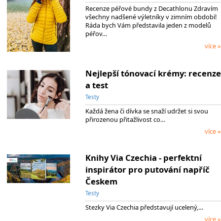
Recenze péřové bundy z Decathlonu Zdravím
všechny nadšené výletníky v zimním období!
Ráda bych Vám představila jeden z modelů
péřov…
více »
Nejlepší tónovací krémy: recenze
a test
Testy
Každá žena či dívka se snaží udržet si svou
přirozenou přitažlivost co…
více »
Knihy Via Czechia - perfektní
inspirátor pro putování napříč
Českem
Testy
Stezky Via Czechia představují ucelený,…
více »