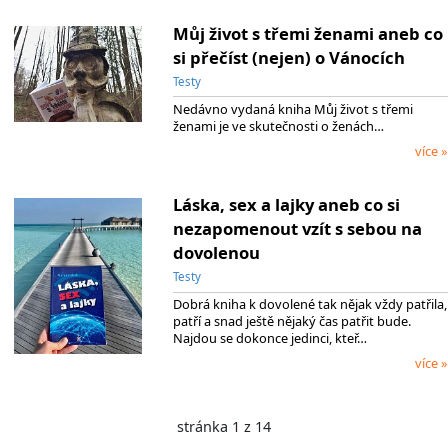
Můj život s třemi ženami aneb co
si přečíst (nejen) o Vánocích
Testy
Nedávno vydaná kniha Můj život s třemi
ženami je ve skutečnosti o ženách…
více »
Láska, sex a lajky aneb co si
nezapomenout vzít s sebou na
dovolenou
Testy
Dobrá kniha k dovolené tak nějak vždy patřila,
patří a snad ještě nějaký čas patřit bude.
Najdou se dokonce jedinci, kteř…
více »
stránka 1 z 14