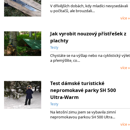
V dřívějších dobách, kdy mladíci nevysedávali
u počítačů, ale brouzdali…
více »
Jak vyrobit nouzový přístřešek z
plachty
Testy
Chystáte se na výšlap nebo na cyklistický výlet
a přemýšlíte, co…
více »
Test dámské turistické
nepromokavé parky SH 500
Ultra-Warm
Testy
Na letošní zimu jsem se vybavila zimní
nepromokavou parkou SH 500 Ultra…
více »