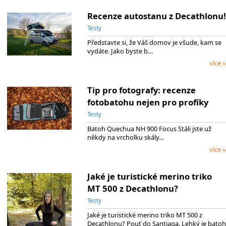
Recenze autostanu z Decathlonu!
Testy
Představte si, že Váš domov je všude, kam se
vydáte. Jako byste b…
více »
Tip pro fotografy: recenze
fotobatohu nejen pro profíky
Testy
Batoh Quechua NH 900 Focus Stáli jste už
někdy na vrcholku skály…
více »
Jaké je turistické merino triko
MT 500 z Decathlonu?
Testy
Jaké je turistické merino triko MT 500 z
Decathlonu? Pouť do Santiaga. Lehký je batoh