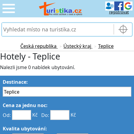
registrovat
CESTOVÁNÍ
›
SLUŽBY & DOPRAVA
›
Česká republika
Ústecký kraj
Teplice
>
>
Hotely - Teplice
PRO TURISTY
›
Nalezli jsme 0 nabídek ubytování.
MOJE TURISTIKA
›
Destinace:
Cena za jednu noc:
Od:
Kč
Do:
Kč
Kvalita ubytování: