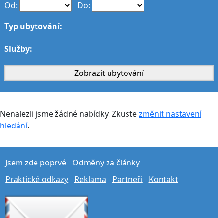
Od:
Do:
Typ ubytování:
Služby:
Nenalezli jsme žádné nabídky. Zkuste
změnit nastavení
hledání
.
Jsem zde poprvé
Odměny za články
Praktické odkazy
Reklama
Partneři
Kontakt