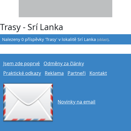
Trasy - Srí Lanka
Nalezeny 0 příspěvky 'Trasy' v lokalitě Srí Lanka
.
(oblast)
Jsem zde poprvé
Odměny za články
Praktické odkazy
Reklama
Partneři
Kontakt
Novinky na email