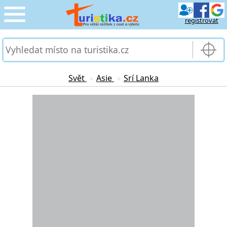
registrovat
CESTOVÁNÍ
›
SLUŽBY & DOPRAVA
›
Svět
Asie
Srí Lanka
>
>
PRO TURISTY
Loading...
›
MOJE TURISTIKA
›