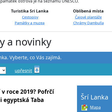
památek ostrova je na seznamu UNESCO.
Turistika Sri Lanka
Oblíbená místa
Cestopisy
Čajové plantáže
Památky a muzea
Chrámy Dambulla
py a novinky
anka. Vyberte, co Vás zajímá.
upřesnit
 v roce 2019? Pofrčí
Šrí Lanka
 i egyptská Taba
Mapa