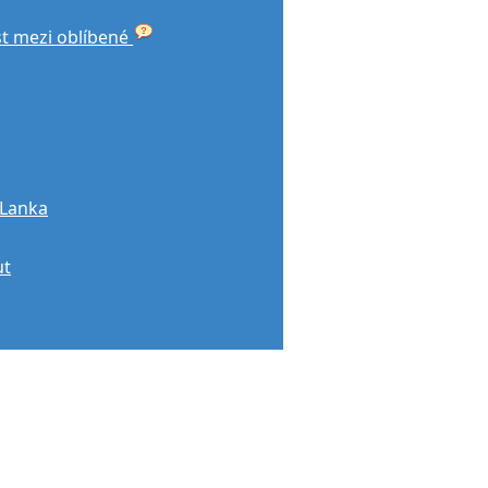
st mezi oblíbené
 Lanka
ut