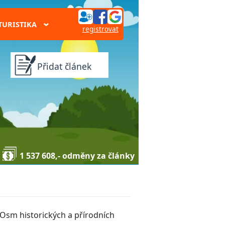
TURISTIKA
›
registrovat
Přidat článek
1 537 608,- odměny za články
 Osm historických a přírodních