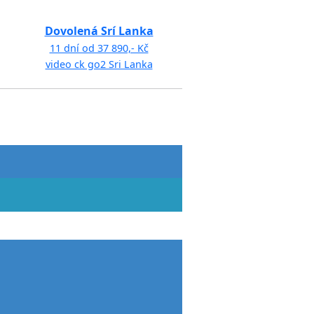
Dovolená Srí Lanka
11 dní od 37 890,- Kč
video ck go2 Sri Lanka