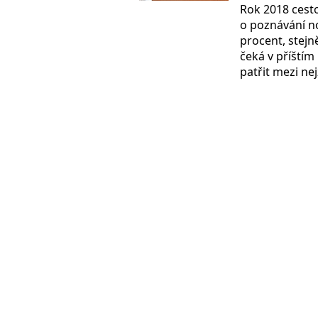
Rok 2018 cesto
o poznávání no
procent, stejn
čeká v příštím
patřit mezi ne