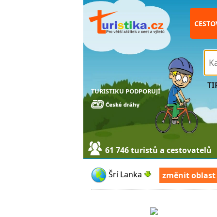
CESTO
TI
TURISTIKU PODPORUJÍ
61 746 turistů a cestovatelů
Šrí Lanka
změnit oblast