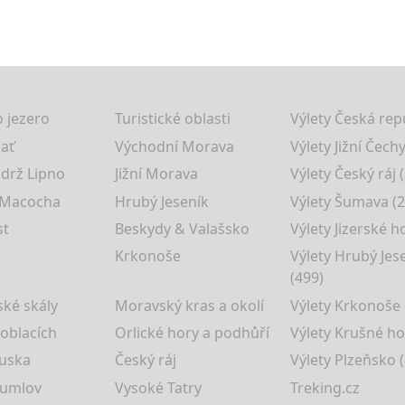
 jezero
Turistické oblasti
Výlety Česká rep
lať
Východní Morava
Výlety Jižní Čechy
drž Lipno
Jižní Morava
Výlety Český ráj 
 Macocha
Hrubý Jeseník
Výlety Šumava (2
st
Beskydy & Valašsko
Výlety Jizerské h
Krkonoše
Výlety Hrubý Jes
(499)
ké skály
Moravský kras a okolí
Výlety Krkonoše
 oblacích
Orlické hory a podhůří
Výlety Krušné ho
uska
Český ráj
Výlety Plzeňsko (
rumlov
Vysoké Tatry
Treking.cz