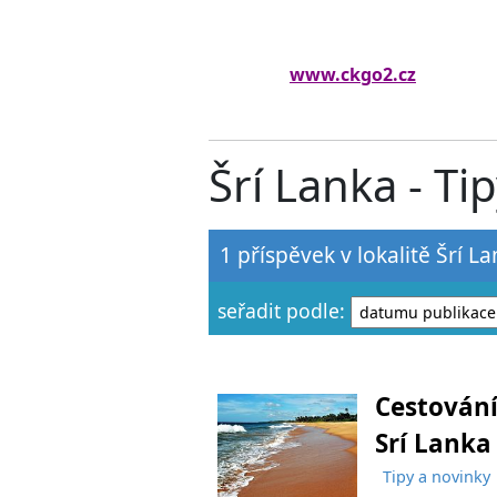
www.ckgo2.cz
Šrí Lanka - Ti
1 příspěvek v lokalitě Šrí L
seřadit podle:
Cestování
Srí Lanka
Tipy a novinky