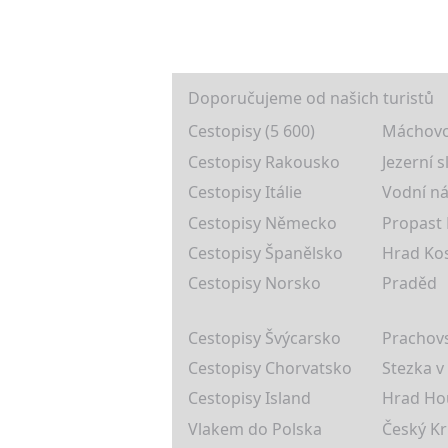
Doporučujeme od našich turistů
Cestopisy (5 600)
Máchovo
Cestopisy Rakousko
Jezerní s
Cestopisy Itálie
Vodní ná
Cestopisy Německo
Propast
Cestopisy Španělsko
Hrad Ko
Cestopisy Norsko
Praděd
Cestopisy Švýcarsko
Prachovs
Cestopisy Chorvatsko
Stezka v
Cestopisy Island
Hrad Ho
Vlakem do Polska
Český K