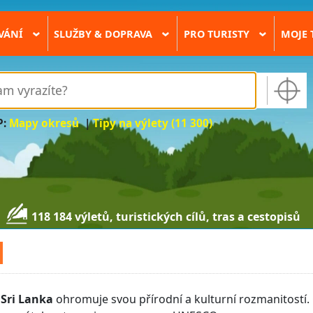
VÁNÍ
SLUŽBY & DOPRAVA
PRO TURISTY
MOJE 
›
›
›
P:
Mapy okresů
|
Tipy na výlety (11 300)
118 184 výletů, turistických cílů, tras a cestopisů
Sri Lanka
ohromuje svou přírodní a kulturní rozmanitostí.