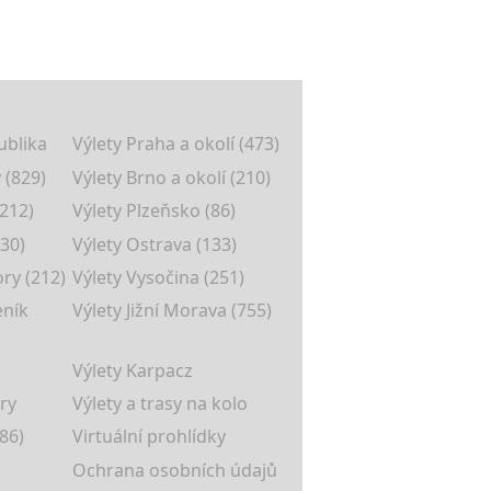
ublika
Výlety Praha a okolí (473)
 (829)
Výlety Brno a okolí (210)
(212)
Výlety Plzeňsko (86)
30)
Výlety Ostrava (133)
ory (212)
Výlety Vysočina (251)
eník
Výlety Jižní Morava (755)
Výlety Karpacz
ry
Výlety a trasy na kolo
86)
Virtuální prohlídky
Ochrana osobních údajů