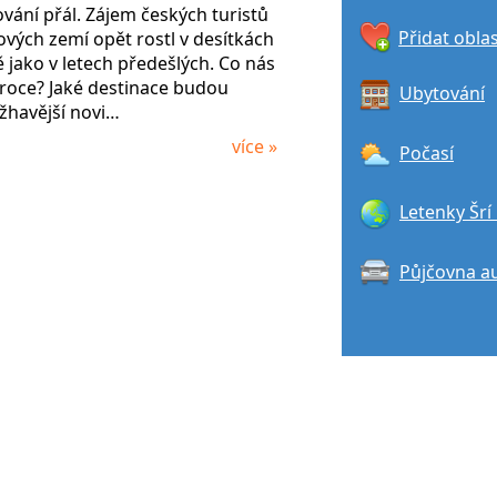
vání přál. Zájem českých turistů
Přidat obla
vých zemí opět rostl v desítkách
ě jako v letech předešlých. Co nás
 roce? Jaké destinace budou
Ubytování
jžhavější novi…
více »
Počasí
Letenky Šrí
Půjčovna a