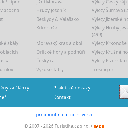
drž Lipno
Jižní Morava
Výlety Český ráj 
 Macocha
Hrubý Jeseník
Výlety Šumava (2
st
Beskydy & Valašsko
Výlety Jizerské h
Krkonoše
Výlety Hrubý Jes
(499)
ké skály
Moravský kras a okolí
Výlety Krkonoše
 oblacích
Orlické hory a podhůří
Výlety Krušné ho
uska
Český ráj
Výlety Plzeňsko (
rumlov
Vysoké Tatry
Treking.cz
ny za články
Praktické odkazy
neři
Kontakt
přepnout na mobilní verzi
© 2007 - 2026 Turistika.cz s.r.o. •