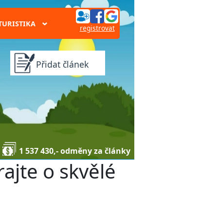
TURISTIKA
›
registrovat
Přidat článek
1 537 430,- odměny za články
rajte o skvělé