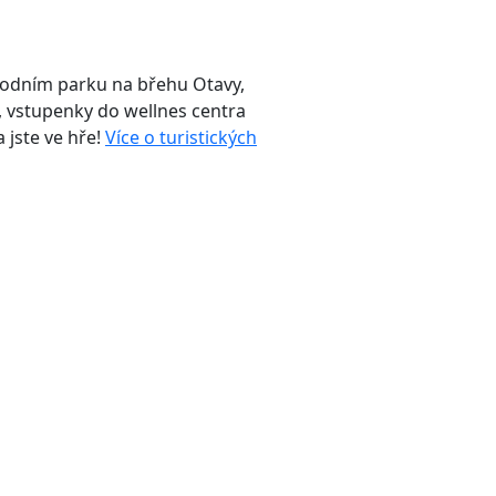
írodním parku na břehu Otavy,
, vstupenky do wellnes centra
 jste ve hře!
Více o turistických