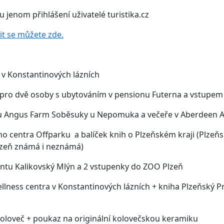
jenom přihlášení uživatelé turistika.cz
sit se můžete zde.
 v Konstantinových lázních
u pro dvě osoby s ubytováním v pensionu Futerna a vstupem
nu Angus Farm Soběsuky u Nepomuka a večeře v Aberdeen 
o centra Offparku a balíček knih o Plzeňském kraji (Plzeňs
Plzeň známá i neznámá)
antu Kalikovský Mlýn a 2 vstupenky do ZOO Plzeň
lness centra v Konstantinových lázních + kniha Plzeňský Pra
loveč + poukaz na originální kolovečskou keramiku