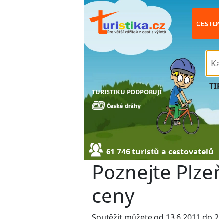
CESTO
TI
TURISTIKU PODPORUJÍ
61 746 turistů a cestovatelů
Poznejte Plzeň
ceny
Soutěžit můžete od 13.6.2011 do 2