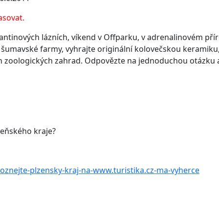
asovat.
antinových lázních, víkend v Offparku, v adrenalinovém př
 šumavské farmy, vyhrajte originální kolovečskou keramiku
h zoologických zahrad. Odpovězte na jednoduchou otázku a
lzeňského kraje?
oznejte-plzensky-kraj-na-www.turistika.cz-ma-vyherce