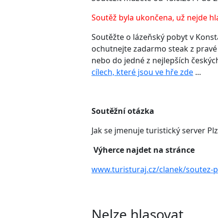
Soutěž byla ukončena, už nejde hl
Soutěžte o lázeňský pobyt v Konst
ochutnejte zadarmo steak z pravé
nebo do jedné z nejlepších českýc
cílech, které jsou ve hře zde
...
Soutěžní otázka
Jak se jmenuje turistický server P
Výherce najdet na stránce
www.turisturaj.cz/clanek/soutez-p
Nelze hlasovat