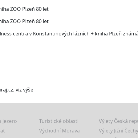
iha ZOO Plzeň 80 let
iha ZOO Plzeň 80 let
lness centra v Konstantinových lázních + kniha Plzeň zná
aj.cz, viz výše
 jezero
Turistické oblasti
Výlety Česká rep
lať
Východní Morava
Výlety Jižní Čechy