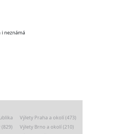
má i neznámá
ublika
Výlety Praha a okolí (473)
 (829)
Výlety Brno a okolí (210)