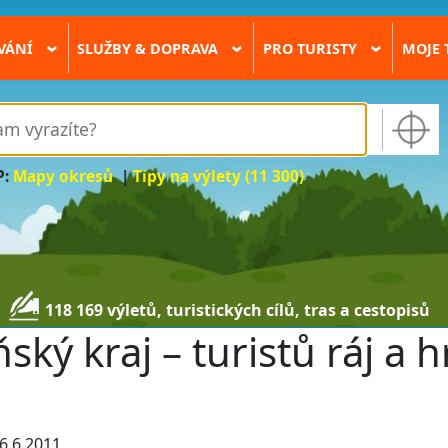
VÁNÍ
SLUŽBY & DOPRAVA
PRO TURISTY
MOJE 
›
›
›
P:
Mapy okresů
|
Tipy na výlety (11 300)
118 169 výletů, turistických cílů, tras a cestopisů
ský kraj – turistů ráj a h
6.6.2011