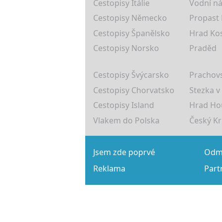
Cestopisy Itálie
Vodní ná
Cestopisy Německo
Propast
Cestopisy Španělsko
Hrad Ko
Cestopisy Norsko
Praděd
Cestopisy Švýcarsko
Prachovs
Cestopisy Chorvatsko
Stezka v
Cestopisy Island
Hrad Ho
Vlakem do Polska
Český K
Jsem zde poprvé
Odmě
Reklama
Part