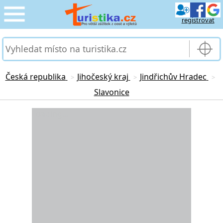
registrovat
CESTOVÁNÍ
›
SLUŽBY & DOPRAVA
›
Česká republika
Jihočeský kraj
Jindřichův Hradec
>
>
>
Slavonice
PRO TURISTY
›
Loading...
MOJE TURISTIKA
›