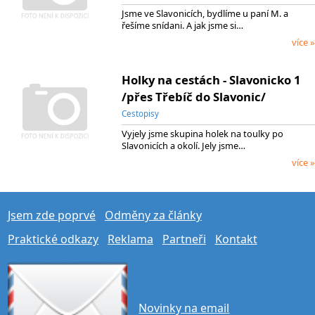
Jsme ve Slavonicích, bydlíme u paní M. a
řešíme snídani. A jak jsme si…
více »
Holky na cestách - Slavonicko 1
/přes Třebíč do Slavonic/
Cestopisy
Vyjely jsme skupina holek na toulky po
Slavonicích a okolí. Jely jsme…
více »
Jsem zde poprvé
Odměny za články
Praktické odkazy
Reklama
Partneři
Kontakt
Novinky na email