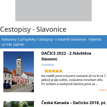
Cestopisy - Slavonice
Nalezeny 5 příspěvky 'Cestopisy' v lokalitě Slavonice . Vyberte,
co Vás zajímá.
DAČICE 2022 - 2.Návštěva
Slavonic
Cestopisy
Na neděli jsme si buzení nastavili až na ¾ na 7,
jelikož je ale světlo, vstáváme mnohem dřív.
Po snídani a nezbytné kávičce jsme za …
více »
Česká Kanada – Dačicko 2018, pt.