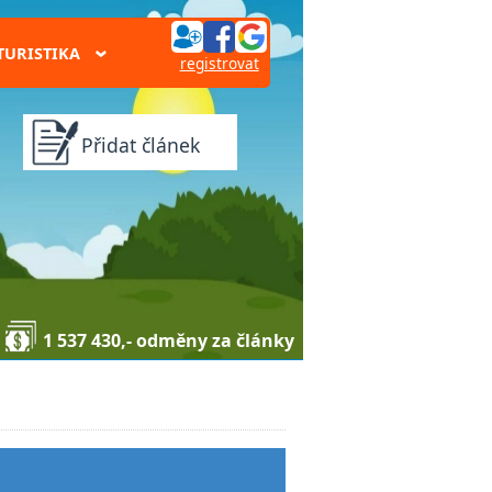
TURISTIKA
›
registrovat
Přidat článek
1 537 430,- odměny za články