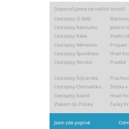
Doporučujeme od našich turistů
Cestopisy (5 600)
Máchovo
Cestopisy Rakousko
Jezerní s
Cestopisy Itálie
Vodní ná
Cestopisy Německo
Propast
Cestopisy Španělsko
Hrad Ko
Cestopisy Norsko
Praděd
Cestopisy Švýcarsko
Prachovs
Cestopisy Chorvatsko
Stezka v
Cestopisy Island
Hrad Ho
Vlakem do Polska
Český K
Jsem zde poprvé
Odmě