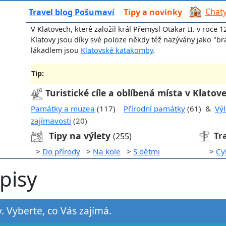
Chaty
Travel blog Pošumaví
Tipy a novinky
V Klatovech, které založil král Přemysl Otakar II. v roce 12
Klatovy jsou díky své poloze někdy též nazývány jako "b
lákadlem jsou
Klatovské katakomby
.
Tip:
Turistické cíle a oblíbená místa v Klatov
Památky a muzea
(117)
Přírodní památky
(61) &
Výl
zajímavosti
(20)
Tipy na výlety
Tr
(255)
>
Do přírody
>
Na kole
>
S dětmi
>
Cy
opisy
y. Vyberte, co Vás zajímá.