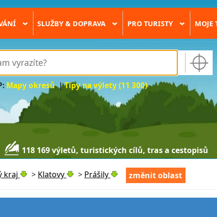
VÁNÍ
SLUŽBY & DOPRAVA
PRO TURISTY
MOJE 
›
›
›
P:
Mapy okresů
|
Tipy na výlety (11 300)
118 169 výletů, turistických cílů, tras a cestopisů
 kraj
>
Klatovy
>
Prášily
změnit oblast