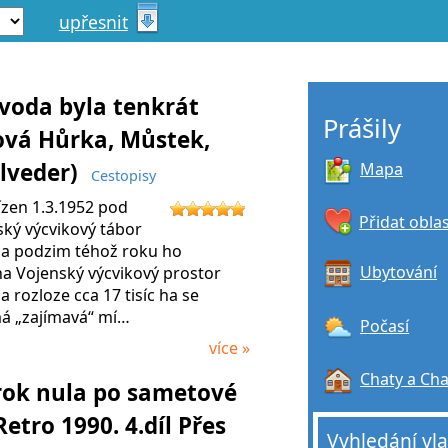
upřesnit
voda byla tenkrát
Prášily
ová Hůrka, Můstek,
elveder)
Mapa
Cestopisy
ízen 1.3.1952 pod
Přidat obla
ký výcvikový tábor
a podzim téhož roku ho
Ubytování
a Vojenský výcvikový prostor
 rozloze cca 17 tisíc ha se
á „zajímavá“ mí…
Počasí
více »
Chaty a Ch
rok nula po sametové
Retro 1990. 4.díl Přes
Vyhledání vl