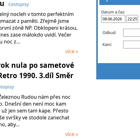
ou
Cestopisy
Datum a čas:
ný nocleh v tomto perfektním
ymazat z paměti. Zřejmě jsme
 první zóně NP. Obklopeni krásou,
Odkud:
dnes zase málokdo uvidí. Večer
u noc z…
Kam:
více »
rok nula po sametové
Retro 1990. 3.díl Směr
stopisy
 Železnou Rudou nám přes noc
o. Dnešní den není moc kam
ž už jen sem tam kape. Přesto
 svršky ve stodole zanechat
ho, aby…
více »