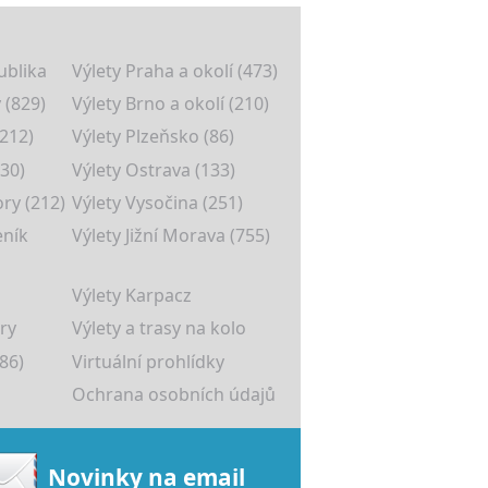
ublika
Výlety Praha a okolí (473)
 (829)
Výlety Brno a okolí (210)
(212)
Výlety Plzeňsko (86)
30)
Výlety Ostrava (133)
ory (212)
Výlety Vysočina (251)
eník
Výlety Jižní Morava (755)
Výlety Karpacz
ry
Výlety a trasy na kolo
86)
Virtuální prohlídky
Ochrana osobních údajů
Novinky na email