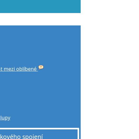
st mezi oblíbené
alupy
akového spojení