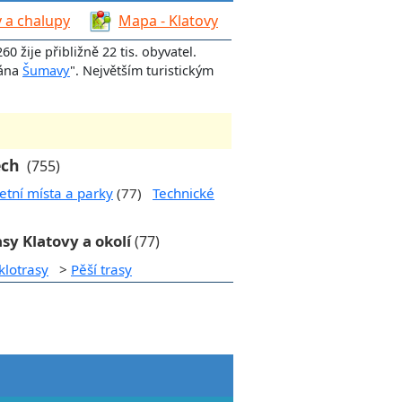
 a chalupy
Mapa - Klatovy
60 žije přibližně 22 tis. obyvatel.
rána
Šumavy
". Největším turistickým
ech
(755)
etní místa a parky
(77)
Technické
asy Klatovy a okolí
(77)
klotrasy
>
Pěší trasy