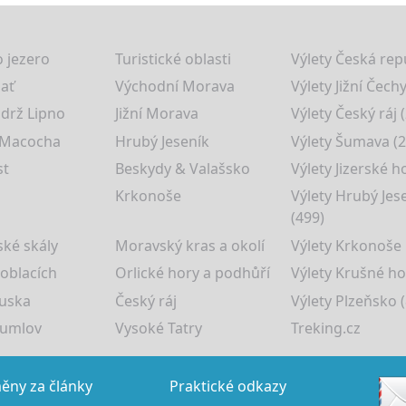
 jezero
Turistické oblasti
Výlety Česká rep
lať
Východní Morava
Výlety Jižní Čechy
drž Lipno
Jižní Morava
Výlety Český ráj 
 Macocha
Hrubý Jeseník
Výlety Šumava (2
st
Beskydy & Valašsko
Výlety Jizerské h
Krkonoše
Výlety Hrubý Jes
(499)
ké skály
Moravský kras a okolí
Výlety Krkonoše
 oblacích
Orlické hory a podhůří
Výlety Krušné ho
uska
Český ráj
Výlety Plzeňsko (
rumlov
Vysoké Tatry
Treking.cz
ny za články
Praktické odkazy