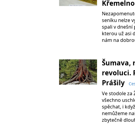
Křemeln
Nezapomenutel
seníku nelze v
spali v dnešní
kterou už asi 
nám na dobro
Šumava, 
revoluci. 
Prášily
Ce
Ve stodole za
všechno uschl
spěchat, i kdy
nemůžeme naše
zbytečně dlou