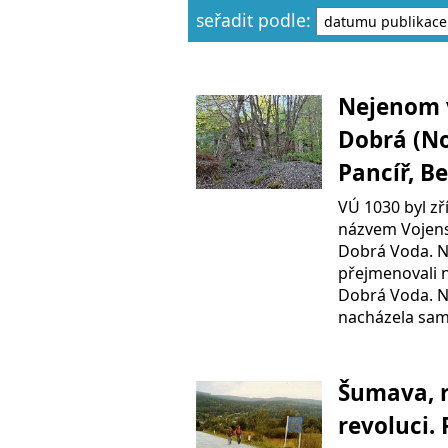
seřadit podle:
Nejenom 
Dobrá (N
Pancíř, B
VÚ 1030 byl zř
názvem Vojens
Dobrá Voda. N
přejmenovali n
Dobrá Voda. Na
nacházela sam
Šumava, 
revoluci. 