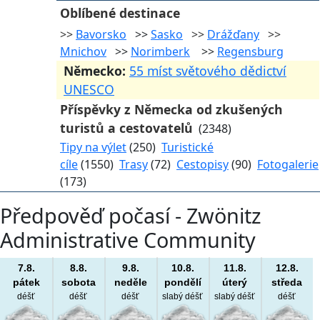
Oblíbené destinace
>>
Bavorsko
>>
Sasko
>>
Drážďany
>>
Mnichov
>>
Norimberk
>>
Regensburg
Německo:
55 míst světového dědictví
UNESCO
Příspěvky z Německa od zkušených
turistů a cestovatelů
(2348)
Tipy na výlet
(250)
Turistické
cíle
(1550)
Trasy
(72)
Cestopisy
(90)
Fotogalerie
(173)
Předpověď počasí - Zwönitz
Administrative Community
7.8.
8.8.
9.8.
10.8.
11.8.
12.8.
pátek
sobota
neděle
pondělí
úterý
středa
déšť
déšť
déšť
slabý déšť
slabý déšť
déšť