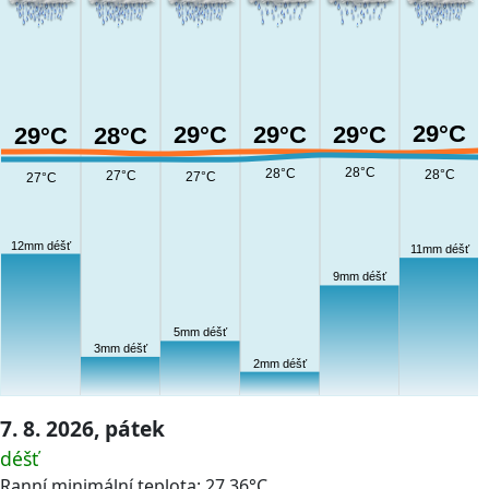
29°C
29°C
29°C
29°C
29°C
28°C
28°C
28°C
28°C
27°C
27°C
27°C
12mm déšť
11mm déšť
9mm déšť
5mm déšť
3mm déšť
2mm déšť
7. 8. 2026, pátek
déšť
Ranní minimální teplota: 27.36°C