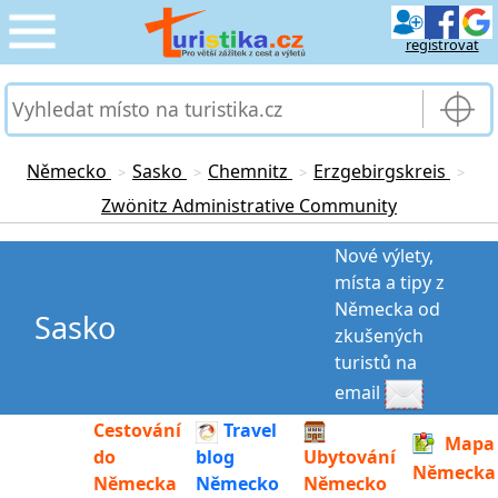
registrovat
CESTOVÁNÍ
›
SLUŽBY & DOPRAVA
›
Německo
Sasko
Chemnitz
Erzgebirgskreis
>
>
>
>
Zwönitz Administrative Community
PRO TURISTY
›
Nové výlety,
MOJE TURISTIKA
›
místa a tipy z
Německa od
Sasko
zkušených
turistů na
email
Cestování
Travel
Mapa
do
blog
Ubytování
Německa
Německa
Německo
Německo