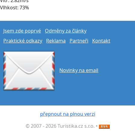
Vítr: 2.82m/s
Vlhkost: 73%
Jsem zde poprvé
Odměny za články
Praktické odkazy
Reklama
Partneři
Kontakt
Novinky na email
přepnout na plnou verzi
© 2007 - 2026 Turistika.cz s.r.o. •