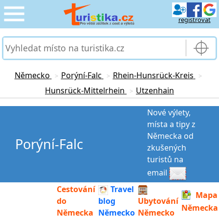
registrovat
CESTOVÁNÍ
›
SLUŽBY & DOPRAVA
›
Německo
Porýní-Falc
Rhein-Hunsrück-Kreis
>
>
>
Hunsrück-Mittelrhein
Utzenhain
>
PRO TURISTY
›
Nové výlety,
MOJE TURISTIKA
›
místa a tipy z
Německa od
Porýní-Falc
zkušených
turistů na
email
Cestování
Travel
Mapa
do
blog
Ubytování
Německa
Německa
Německo
Německo