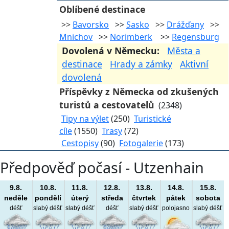
Oblíbené destinace
>>
Bavorsko
>>
Sasko
>>
Drážďany
>>
Mnichov
>>
Norimberk
>>
Regensburg
Dovolená v Německu:
Města a
destinace
Hrady a zámky
Aktivní
dovolená
Příspěvky z Německa od zkušených
turistů a cestovatelů
(2348)
Tipy na výlet
(250)
Turistické
cíle
(1550)
Trasy
(72)
Cestopisy
(90)
Fotogalerie
(173)
Předpověď počasí - Utzenhain
9.8.
10.8.
11.8.
12.8.
13.8.
14.8.
15.8.
neděle
pondělí
úterý
středa
čtvrtek
pátek
sobota
déšť
slabý déšť
slabý déšť
déšť
slabý déšť
polojasno
slabý déšť