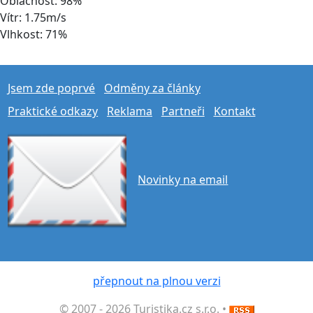
Oblačnost: 98%
Vítr: 1.75m/s
Vlhkost: 71%
Jsem zde poprvé
Odměny za články
Praktické odkazy
Reklama
Partneři
Kontakt
Novinky na email
přepnout na plnou verzi
© 2007 - 2026 Turistika.cz s.r.o. •