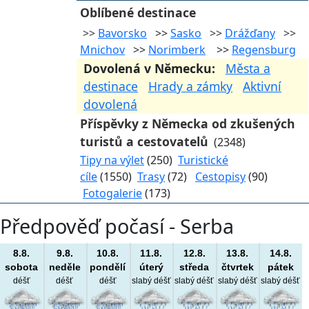
Oblíbené destinace
>>
Bavorsko
>>
Sasko
>>
Drážďany
>>
Mnichov
>>
Norimberk
>>
Regensburg
Dovolená v Německu:
Města a
destinace
Hrady a zámky
Aktivní
dovolená
Příspěvky z Německa od zkušených
turistů a cestovatelů
(2348)
Tipy na výlet
(250)
Turistické
cíle
(1550)
Trasy
(72)
Cestopisy
(90)
Fotogalerie
(173)
Předpověď počasí - Serba
8.8.
9.8.
10.8.
11.8.
12.8.
13.8.
14.8.
sobota
neděle
pondělí
úterý
středa
čtvrtek
pátek
déšť
déšť
déšť
slabý déšť
slabý déšť
slabý déšť
slabý déšť