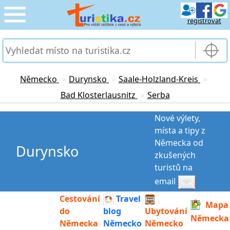
registrovat
CESTOVÁNÍ
›
SLUŽBY & DOPRAVA
›
Německo
Durynsko
Saale-Holzland-Kreis
>
>
>
Bad Klosterlausnitz
Serba
>
PRO TURISTY
›
Nové výlety,
MOJE TURISTIKA
›
místa a tipy z
Německa od
Durynsko
zkušených
turistů na
email
Cestování
Travel
Mapa
do
blog
Ubytování
Německa
Německa
Německo
Německo