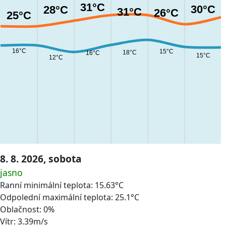
31°C
30°C
28°C
31°C
26°C
25°C
16°C
15°C
18°C
16°C
15°C
12°C
8. 8. 2026, sobota
jasno
Ranní minimální teplota: 15.63°C
Odpolední maximální teplota: 25.1°C
Oblačnost: 0%
Vítr: 3.39m/s