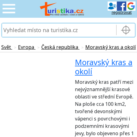
registrovat
CESTOVÁNÍ
›
SLUŽBY & DOPRAVA
›
Svět
Evropa
Česká republika
Moravský kras a okolí
>
>
>
PRO TURISTY
Moravský kras a
›
okolí
MOJE TURISTIKA
›
Moravský kras patří mezi
nejvýznamnější krasové
oblasti ve střední Evropě.
Na ploše cca 100 km2,
tvořené devonskými
vápenci s povrchovými i
podzemními krasovými
jevy, bylo objeveno přes 1