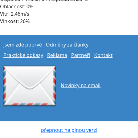
Oblačnost: 0%
Vítr: 2.46m/s
Vlhkost: 26%
Jsem zde poprvé
Odměny za články
Praktické odkazy
Reklama
Partneři
Kontakt
Novinky na email
přepnout na plnou verzi