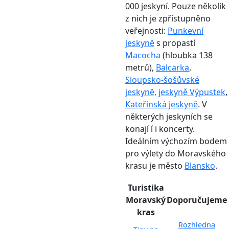
000 jeskyní. Pouze několik
z nich je zpřístupněno
veřejnosti:
Punkevní
jeskyně
s propastí
Macocha
(hloubka 138
metrů),
Balcarka
,
Sloupsko-šošůvské
jeskyně,
jeskyně Výpustek
,
Kateřinská jeskyně
. V
některých jeskyních se
konají í i koncerty.
Ideálním výchozím bodem
pro výlety do Moravského
krasu je město
Blansko
.
Turistika
Moravský
Doporučujeme
kras
Rozhledna