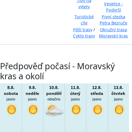
Tipy na
Veselice -
výlety
Podvrší
Turistické
Pivní stezka
cíle
Petra Bezruče
Pěší trasy
/
Okružní trasa
Cyklo trasy
Moravský kras
Předpověď počasí - Moravský
kras a okolí
8.8.
9.8.
10.8.
11.8.
12.8.
13.8.
sobota
neděle
pondělí
úterý
středa
čtvrtek
jasno
jasno
oblačno
jasno
jasno
jasno