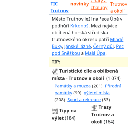
Chaty a
TIC
novinky
Trutnov
chalupy
Trutnov
a okolí
Město Trutnov leží na řece Úpě v
podhůří
Krkonoš
. Mezi nejvíce
oblíbená horská střediska
trutnovského okresu patří
Mladé
Buky
,
Jánské lázně
,
Černý důl
,
Pec
pod Sněžkou
a
Malá Úpa
.
TIP:
Turistické cíle a oblíbená
místa - Trutnov a okolí
(1 074)
Památky a muzea
(201)
Přírodní
památky
(99)
Výletní místa
(208)
Sport a rekreace
(33)
Trasy
Tipy na
Trutnov a
výlet
(184)
okolí
(164)