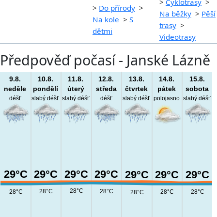
>
Cyklotrasy
>
>
Do přírody
>
Na běžky
>
Pěší
Na kole
>
S
trasy
>
dětmi
Videotrasy
Předpověď počasí - Janské Lázně
9.8.
10.8.
11.8.
12.8.
13.8.
14.8.
15.8.
neděle
pondělí
úterý
středa
čtvrtek
pátek
sobota
déšť
slabý déšť
slabý déšť
déšť
slabý déšť
polojasno
slabý déšť
29°C
29°C
29°C
29°C
29°C
29°C
29°C
28°C
28°C
28°C
28°C
28°C
28°C
28°C