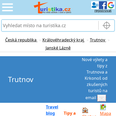
registrovat
CESTOVÁNÍ
›
SLUŽBY & DOPRAVA
›
Česká republika
Královéhradecký kraj
Trutnov
>
>
>
Janské Lázně
PRO TURISTY
›
Nové výlety a
MOJE TURISTIKA
›
tipy z
Trutnova a
Trutnov
Krkonoš od
zkušených
turistů na
email
Travel
blog
Tipy a
Mapa