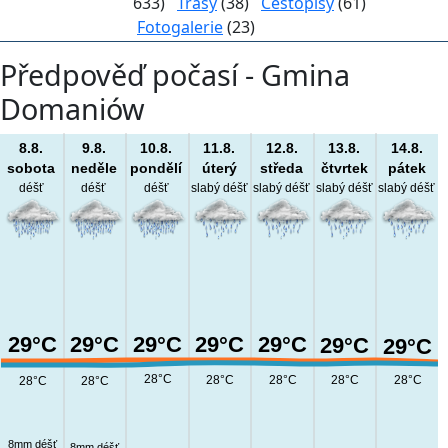
633)
Trasy
(38)
Cestopisy
(61)
Fotogalerie
(23)
Předpověď počasí - Gmina
Domaniów
8.8.
9.8.
10.8.
11.8.
12.8.
13.8.
14.8.
sobota
neděle
pondělí
úterý
středa
čtvrtek
pátek
déšť
déšť
déšť
slabý déšť
slabý déšť
slabý déšť
slabý déšť
29°C
29°C
29°C
29°C
29°C
29°C
29°C
28°C
28°C
28°C
28°C
28°C
28°C
28°C
8mm déšť
8mm déšť