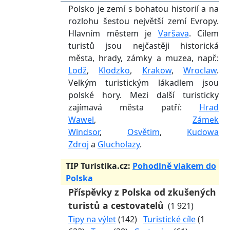
Polsko je zemí s bohatou historií a na
rozlohu šestou největší zemí Evropy.
Hlavním městem je
Varšava
. Cílem
turistů jsou nejčastěji historická
města, hrady, zámky a muzea, např.:
Lodž
,
Klodzko
,
Krakow
,
Wroclaw
.
Velkým turistickým lákadlem jsou
polské hory. Mezi další turisticky
zajímavá města patří:
Hrad
Wawel
,
Zámek
Windsor
,
Osvětim
,
Kudowa
Zdroj
a
Glucholazy
.
TIP Turistika.cz:
Pohodlně vlakem do
Polska
Příspěvky z Polska od zkušených
turistů a cestovatelů
(1 921)
Tipy na výlet
(142)
Turistické cíle
(1