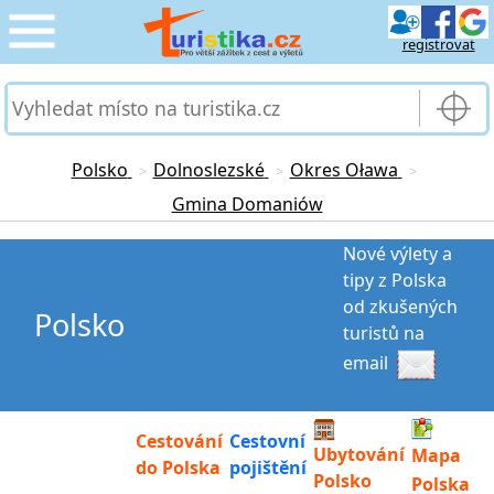
registrovat
CESTOVÁNÍ
›
SLUŽBY & DOPRAVA
›
Polsko
Dolnoslezské
Okres Oława
>
>
>
Gmina Domaniów
PRO TURISTY
›
Nové výlety a
MOJE TURISTIKA
›
tipy z Polska
od zkušených
Polsko
turistů na
email
Cestování
Cestovní
Ubytování
Mapa
do Polska
pojištění
Polsko
Polska