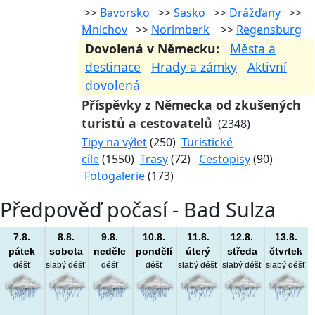
>>
Bavorsko
>>
Sasko
>>
Drážďany
>>
Mnichov
>>
Norimberk
>>
Regensburg
Dovolená v Německu:
Města a
destinace
Hrady a zámky
Aktivní
dovolená
Příspěvky z Německa od zkušených
turistů a cestovatelů
(2348)
Tipy na výlet
(250)
Turistické
cíle
(1550)
Trasy
(72)
Cestopisy
(90)
Fotogalerie
(173)
Předpověď počasí - Bad Sulza
7.8.
8.8.
9.8.
10.8.
11.8.
12.8.
13.8.
pátek
sobota
neděle
pondělí
úterý
středa
čtvrtek
déšť
slabý déšť
déšť
déšť
slabý déšť
slabý déšť
slabý déšť