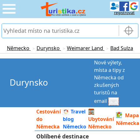
registrovat
CESTOVÁNÍ
›
SLUŽBY & DOPRAVA
›
Německo
Durynsko
Weimarer Land
Bad Sulza
>
>
>
PRO TURISTY
›
Nové výlety,
místa a tipy z
MOJE TURISTIKA
Německa od
›
Durynsko
zkušených
turistů na
email
Cestování
Travel
Mapa
do
blog
Ubytování
Německa
Německa
Německo
Německo
Oblíbené destinace