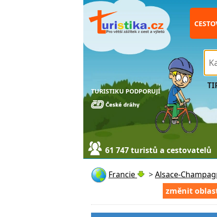
CESTO
TI
TURISTIKU PODPORUJÍ
61 747 turistů a cestovatelů
Francie
>
Alsace-Champag
změnit oblas