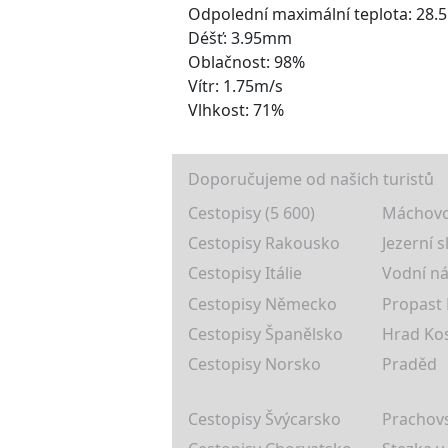
Odpolední maximální teplota: 28.
Déšť: 3.95mm
Oblačnost: 98%
Vítr: 1.75m/s
Vlhkost: 71%
Doporučujeme od našich turistů
Cestopisy (5 600)
Máchovo
Cestopisy Rakousko
Jezerní s
Cestopisy Itálie
Vodní ná
Cestopisy Německo
Propast
Cestopisy Španělsko
Hrad Ko
Cestopisy Norsko
Praděd
Cestopisy Švýcarsko
Prachovs