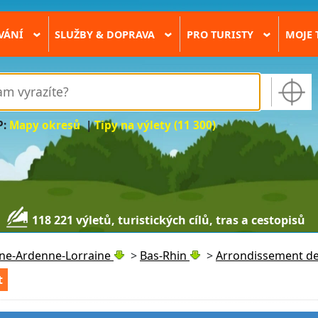
VÁNÍ
SLUŽBY & DOPRAVA
PRO TURISTY
MOJE 
›
›
›
P:
Mapy okresů
|
Tipy na výlety (11 300)
118 221 výletů, turistických cílů, tras a cestopisů
ne-Ardenne-Lorraine
>
Bas-Rhin
>
Arrondissement de 
t