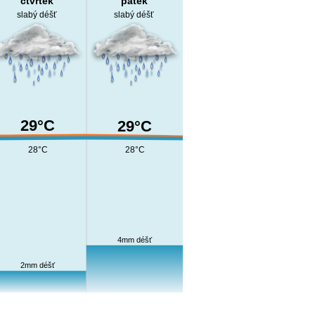
čtvrtek
pátek
slabý déšť
slabý déšť
29°C
29°C
28°C
28°C
4mm déšť
2mm déšť