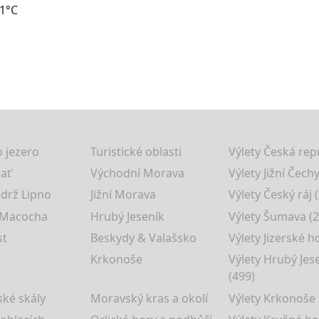
51°C
 jezero
Turistické oblasti
Výlety Česká rep
lať
Východní Morava
Výlety Jižní Čechy
drž Lipno
Jižní Morava
Výlety Český ráj 
 Macocha
Hrubý Jeseník
Výlety Šumava (2
st
Beskydy & Valašsko
Výlety Jizerské h
Krkonoše
Výlety Hrubý Jes
(499)
ké skály
Moravský kras a okolí
Výlety Krkonoše