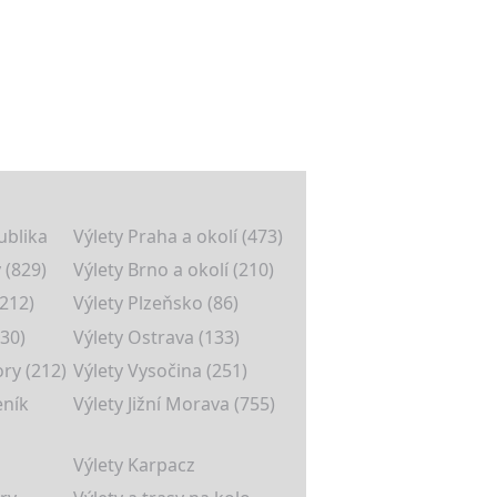
ublika
Výlety Praha a okolí (473)
 (829)
Výlety Brno a okolí (210)
(212)
Výlety Plzeňsko (86)
30)
Výlety Ostrava (133)
ory (212)
Výlety Vysočina (251)
eník
Výlety Jižní Morava (755)
Výlety Karpacz