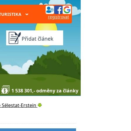
TURISTIKA
›
registrovat
Přidat článek
1 538 301,- odměny za články
Sélestat-Erstein