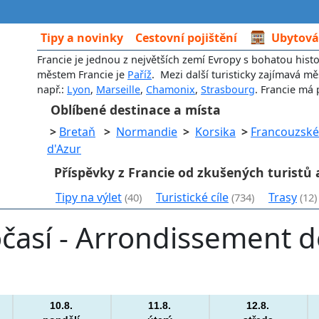
Tipy a novinky
Cestovní pojištění
Ubytová
Francie je jednou z největších zemí Evropy s bohatou histo
městem Francie je
Paříž
. Mezi další turisticky zajímavá mě
např.:
Lyon
,
Marseille
,
Chamonix
,
Strasbourg
. Francie má 
Oblíbené destinace a místa
>
Bretaň
>
Normandie
>
Korsika
>
Francouzské
d'Azur
Příspěvky z Francie od zkušených turistů 
Tipy na výlet
Turistické cíle
Trasy
(40)
(734)
(12)
así - Arrondissement de
10.8.
11.8.
12.8.