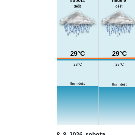
sobota
neděle
déšť
déšť
29°C
29°C
28°C
28°C
8mm déšť
8mm déšť
8. 8. 2026, sobota