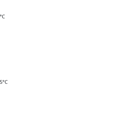
9°C
85°C