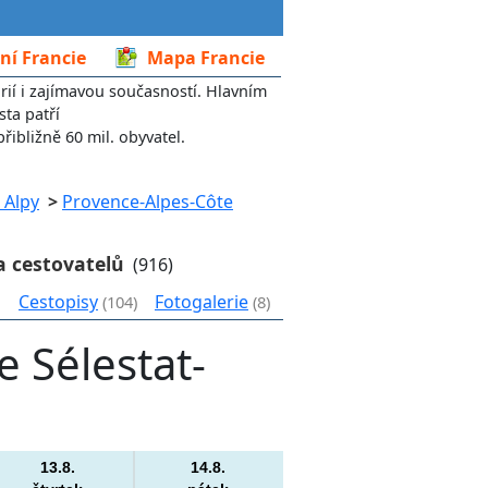
ní Francie
Mapa Francie
rií i zajímavou současností. Hlavním
sta patří
přibližně 60 mil. obyvatel.
 Alpy
>
Provence-Alpes-Côte
a cestovatelů
(916)
Cestopisy
Fotogalerie
(104)
(8)
 Sélestat-
13.8.
14.8.