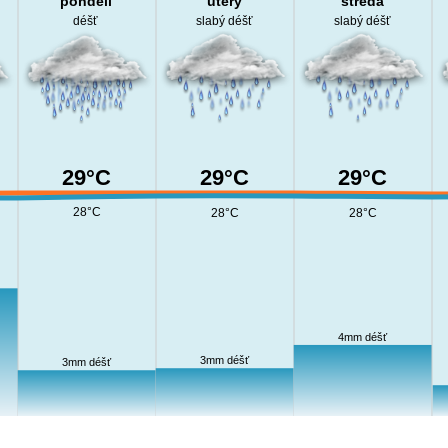
pondělí
úterý
středa
déšť
slabý déšť
slabý déšť
29°C
29°C
29°C
28°C
28°C
28°C
4mm déšť
3mm déšť
3mm déšť