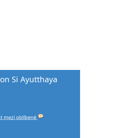
on Si Ayutthaya
st mezi oblíbené