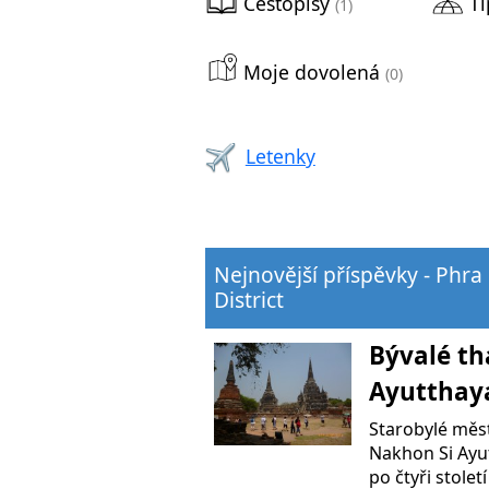
Cestopisy
Ti
(1)
Moje dovolená
(0)
Letenky
Nejnovější příspěvky - Phr
District
Bývalé th
Ayutthay
Starobylé měst
Nakhon Si Ayut
po čtyři stolet