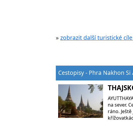
»
zobrazit další turistické cí
Cestopisy - Phra Nakhon Si 
THAJSKO
AYUTTHAYA 
na sever. C
ráno. Ještě
křížovatká