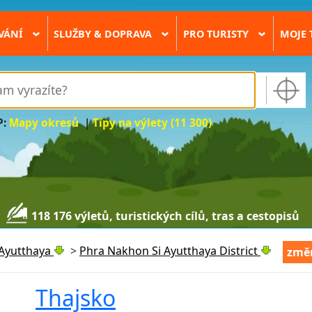
VÁNÍ
SLUŽBY & DOPRAVA
PRO TURISTY
MOJE 
›
›
›
P:
Mapy okresů
|
Tipy na výlety (11 300)
118 176 výletů, turistických cílů, tras a cestopisů
Ayutthaya
>
Phra Nakhon Si Ayutthaya District
změn
Thajsko