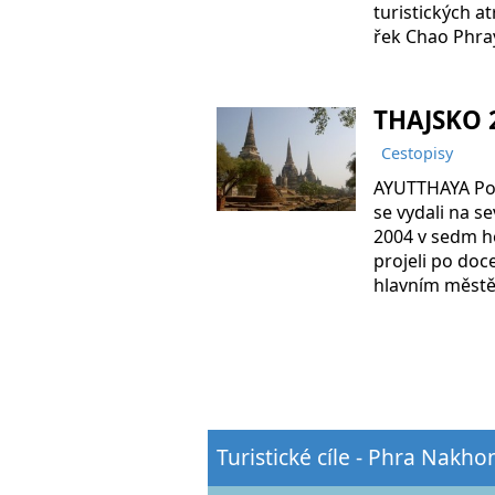
turistických a
řek Chao Phray
THAJSKO 2
Cestopisy
AYUTTHAYA Po 
se vydali na se
2004 v sedm ho
projeli po doc
hlavním městě
Turistické cíle - Phra Nakho