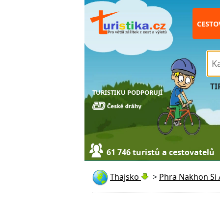
CESTO
TI
TURISTIKU PODPORUJÍ
61 746 turistů a cestovatelů
Thajsko
>
Phra Nakhon Si 