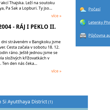
trakcí Thajska. Leží na soutoku
a, Pa Sak a Lopburi. Ty jso…
Počasí
více »
Letenky Phr
004 - RÁJ I PEKLO II.
Půjčovna a
dni stráveném v Bangkoku jsme
ver. Cesta začala v sobotu 18. 12.
din ráno. Ještě jednou jsme se
ela složivých křížovatkách v
. Ten den nás čeka…
více »
n Si Ayutthaya District
(1)