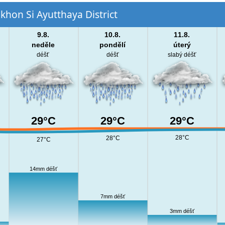
khon Si Ayutthaya District
9.8.
10.8.
11.8.
neděle
pondělí
úterý
déšť
déšť
slabý déšť
29°C
29°C
29°C
28°C
28°C
27°C
14mm déšť
7mm déšť
3mm déšť