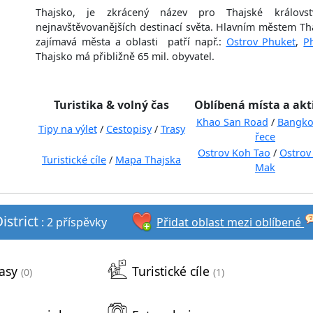
Thajsko, je zkrácený název pro Thajské královst
nejnavštěvovanějších destinací světa. Hlavním městem Th
zajímavá města a oblasti patří např.:
Ostrov Phuket
,
P
Thajsko má přibližně 65 mil. obyvatel.
Turistika & volný čas
Oblíbená místa a akt
Khao San Road
/
Bangko
Tipy na výlet
/
Cestopisy
/
Trasy
řece
Ostrov Koh Tao
/
Ostrov
Turistické cíle
/
Mapa Thajska
Mak
strict
: 2 příspěvky
Přidat oblast mezi oblíbené
asy
Turistické cíle
(0)
(1)