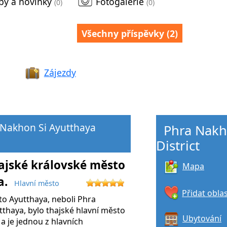
py a novinky
Fotogalerie
(0)
(0)
Všechny příspěvky
(2)
Zájezdy
a Nakhon Si Ayutthaya
Phra Nakh
District
ajské královské město
Mapa
a.
Hlavní město
Přidat obla
o Ayutthaya, neboli Phra
thaya, bylo thajské hlavní město
Ubytování
í a je jednou z hlavních