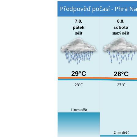
Předpověď počasí - Phra Na
7.8.
8.8.
pátek
sobota
déšť
slabý déšť
29°C
28°C
28°C
27°C
11mm déšť
2mm déšť