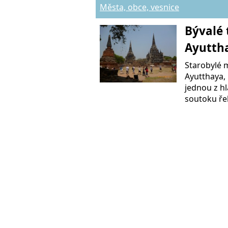
Města, obce, vesnice
Bývalé 
Ayutth
Starobylé 
Ayutthaya, 
jednou z hl
soutoku ře