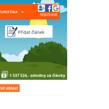
TURISTIKA
›
registrovat
Přidat článek
1 537 524,- odměny za články
it oblast