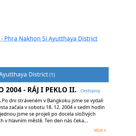
le - Phra Nakhon Si Ayutthaya District
Ayutthaya District
(1)
 2004 - RÁJ I PEKLO II.
Cestopisy
Po dni stráveném v Bangkoku jsme se vydali
esta začala v sobotu 18. 12. 2004 v sedm hodin
 jednou jsme se projeli po docela složivých
ch v hlavním městě. Ten den nás čeka…
více »