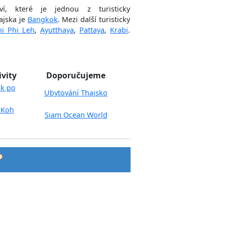
ví, které je jednou z turisticky
ajska je
Bangkok
. Mezi další turisticky
hi Phi Leh
,
Ayutthaya
,
Pattaya
,
Krabi
.
ivity
Doporučujeme
k po
Ubytování Thajsko
 Koh
Siam Ocean World