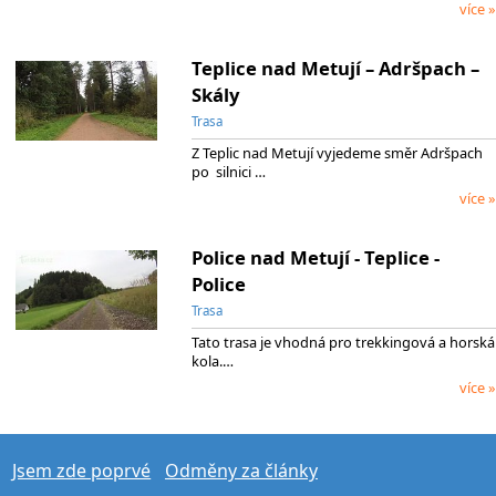
více »
Teplice nad Metují – Adršpach –
Skály
Trasa
Z Teplic nad Metují vyjedeme směr Adršpach
po silnici …
více »
Police nad Metují - Teplice -
Police
Trasa
Tato trasa je vhodná pro trekkingová a horská
kola.…
více »
Jsem zde poprvé
Odměny za články