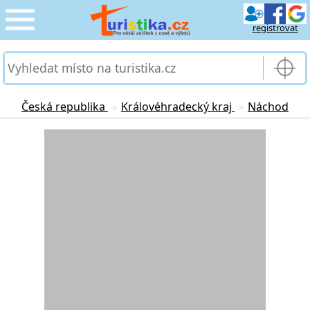
registrovat
CESTOVÁNÍ
›
SLUŽBY & DOPRAVA
›
Česká republika
Královéhradecký kraj
Náchod
>
>
PRO TURISTY
Loading...
›
MOJE TURISTIKA
›