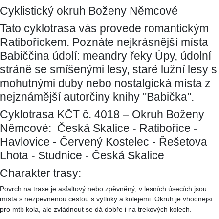
Cyklistický okruh Boženy Němcové
Tato cyklotrasa vás provede romantickým
Ratibořickem. Poznáte nejkrásnější místa
Babiččina údolí: meandry řeky Úpy, údolní
stráně se smíšenými lesy, staré lužní lesy s
mohutnými duby nebo nostalgická místa z
nejznámější autorčiny knihy "Babička".
Cyklotrasa KČT č. 4018 – Okruh Boženy
Němcové: Česká Skalice - Ratibořice -
Havlovice - Červený Kostelec - Řešetova
Lhota - Studnice - Česká Skalice
Charakter trasy:
Povrch na trase je asfaltový nebo zpěvněný, v lesních úsecích jsou
místa s nezpevněnou cestou s výtluky a kolejemi. Okruh je vhodnější
pro mtb kola, ale zvládnout se dá dobře i na trekových kolech.