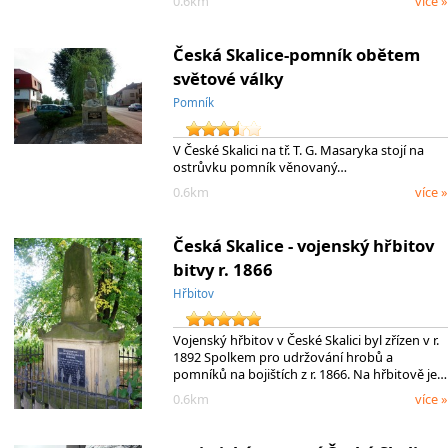
0.6km
více »
Česká Skalice-pomník obětem
světové války
Pomník
V České Skalici na tř. T. G. Masaryka stojí na
ostrůvku pomník věnovaný…
0.6km
více »
Česká Skalice - vojenský hřbitov
bitvy r. 1866
Hřbitov
Vojenský hřbitov v České Skalici byl zřízen v r.
1892 Spolkem pro udržování hrobů a
pomníků na bojištích z r. 1866. Na hřbitově je…
0.6km
více »