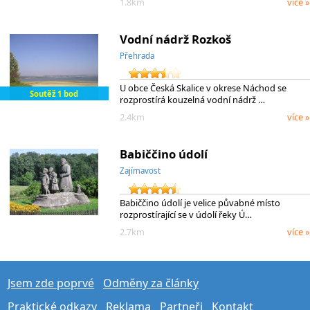
1.8km
více »
Vodní nádrž Rozkoš
Přehrada
U obce Česká Skalice v okrese Náchod se
Soutěž 1 bod
rozprostírá kouzelná vodní nádrž …
2.4km
více »
Babiččino údolí
Zajímavost
Babiččino údolí je velice půvabné místo
rozprostírající se v údolí řeky Ú…
2.7km
více »
Jsem zde poprvé
Odměny za články
Praktické odkazy
Reklama
Partneři
Kontakt