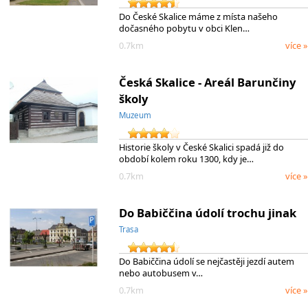
Do České Skalice máme z místa našeho
dočasného pobytu v obci Klen…
0.7km
více »
Česká Skalice - Areál Barunčiny
školy
Muzeum
Historie školy v České Skalici spadá již do
období kolem roku 1300, kdy je…
0.7km
více »
Do Babiččina údolí trochu jinak
Trasa
Do Babiččina údolí se nejčastěji jezdí autem
nebo autobusem v…
0.7km
více »