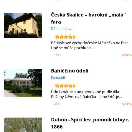
Česká Skalice – barokní „malá“
fara
Dům, budova
Pětitisícové východočeské Městečko na řece
Úpě se může pochlubit …
1.1km
více »
Babiččino údolí
Památník
Údolí známé a pojmenované podle díla
Boženy Němcové Babička – jehož děj je…
1.4km
více »
Dubno - Spící lev, pomník bitvy r.
1866