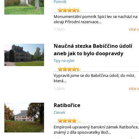
Pomník
Monumentální pomník Spící lev se nachází na
okraji Přírodní rezervace…
1.5km
více »
Naučná stezka Babiččino údolí
aneb jak to bylo doopravdy
Tipy na výlet
Vypravili jsme se do Babiččina údolí, do míst,
která…
1.6km
více »
Ratibořice
Zámek
Empírově upravený barokní zámek Ratibořice,
známý z díla spisovatelky Bož…