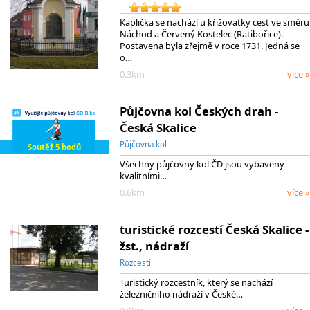
Kaplička se nachází u křižovatky cest ve směru
Náchod a Červený Kostelec (Ratibořice).
Postavena byla zřejmě v roce 1731. Jedná se
o…
0.3km
více »
Půjčovna kol Českých drah -
Česká Skalice
Půjčovna kol
Soutěž 5 bodů
Všechny půjčovny kol ČD jsou vybaveny
kvalitními…
0.6km
více »
turistické rozcestí Česká Skalice -
žst., nádraží
Rozcestí
Turistický rozcestník, který se nachází
železničního nádraží v České…