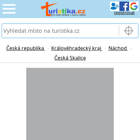
registrovat
CESTOVÁNÍ
›
SLUŽBY & DOPRAVA
›
Česká republika
Královéhradecký kraj
Náchod
>
>
>
Česká Skalice
PRO TURISTY
›
Loading...
MOJE TURISTIKA
›