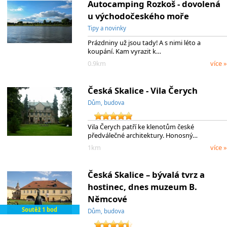
Autocamping Rozkoš - dovolená
u východočeského moře
Tipy a novinky
Prázdniny už jsou tady! A s nimi léto a
koupání. Kam vyrazit k…
0.9km
více »
Česká Skalice - Vila Čerych
Dům, budova
Vila Čerych patří ke klenotům české
předválečné architektury. Honosný…
1km
více »
Česká Skalice – bývalá tvrz a
hostinec, dnes muzeum B.
Němcové
Soutěž 1 bod
Dům, budova