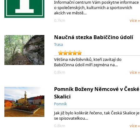
Informační centrum Vám poskytne informace
o společenských, kulturních a sportovních
akcích ve městě…
0.7km
více »
Naučná stezka Babiččino údolí
Trasa
Většina návštěvníků, kteří zavítají do
Babiččinna údolí míří zejména na…
0.8km
více »
Pomník Boženy Němcové v České
Skalici
Pomník
Jak již bylo kolikrát řečeno, tak Česká Skalice je
se spisovatelkou…
0.8km
více »