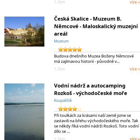
1.1km
více »
Česká Skalice - Muzeum B.
Němcové - Maloskalický muzejní
areál
Muzeum
Budova dnešního Muzea Boženy Němcové
má zajímavou historii - původně v…
1.1km
více »
Vodní nádrž a autocamping
Rozkoš - východočeské moře
Koupaliště
Při toulkách za krásami naší země jsme se
zastavili na břehu východočeského moře. Tak
se někdy říká vodní nádrži Rozkoš. Toto vodní
dílo se …
1.1km
více »