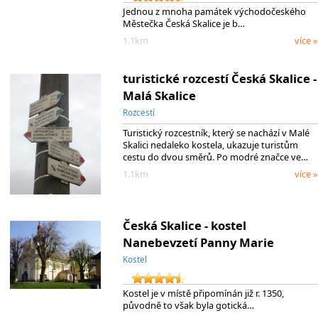
Jednou z mnoha památek východočeského
Městečka Česká Skalice je b…
1.1km
více »
turistické rozcestí Česká Skalice -
Malá Skalice
Rozcestí
Turistický rozcestník, který se nachází v Malé
Skalici nedaleko kostela, ukazuje turistům
cestu do dvou směrů. Po modré značce ve…
1.1km
více »
Česká Skalice - kostel
Nanebevzetí Panny Marie
Kostel
Kostel je v místě připomínán již r. 1350,
původně to však byla gotická…