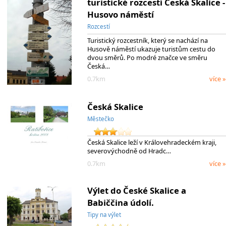
turistické rozcestí Česká Skalice -
Husovo náměstí
Rozcestí
Turistický rozcestník, který se nachází na
Husově náměstí ukazuje turistům cestu do
dvou směrů. Po modré značce ve směru
Česká…
0.7km
více »
Česká Skalice
Městečko
Česká Skalice leží v Královehradeckém kraji,
severovýchodně od Hradc…
0.7km
více »
Výlet do České Skalice a
Babiččina údolí.
Tipy na výlet