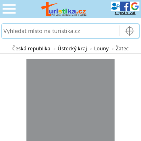
registrovat
CESTOVÁNÍ
›
SLUŽBY & DOPRAVA
›
Česká republika
Ústecký kraj
Louny
Žatec
>
>
>
PRO TURISTY
Loading...
›
MOJE TURISTIKA
›