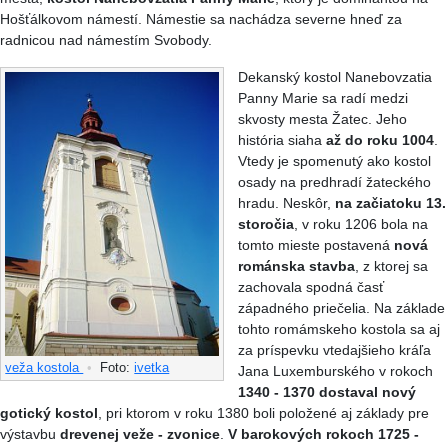
Hošťálkovom námestí. Námestie sa nachádza severne hneď za
radnicou nad námestím Svobody.
Dekanský kostol Nanebovzatia
Panny Marie sa radí medzi
skvosty mesta Žatec. Jeho
história siaha
až do roku 1004
.
Vtedy je spomenutý ako kostol
osady na predhradí žateckého
hradu. Neskôr,
na začiatoku 13.
storočia
, v roku 1206 bola na
tomto mieste postavená
nová
románska stavba
, z ktorej sa
zachovala spodná časť
západného priečelia. Na základe
tohto romámskeho kostola sa aj
za príspevku vtedajšieho kráľa
veža kostola
•
Foto:
ivetka
Jana Luxemburského v rokoch
1340 - 1370 dostaval nový
gotický kostol
, pri ktorom v roku 1380 boli položené aj základy pre
výstavbu
drevenej veže - zvonice
.
V barokových rokoch 1725 -