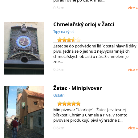
pořád rovně po Čsl. Armád…
0.5km
více »
Chmelařský orloj v Žatci
Tipy na výlet
Žatec se do podvědomí lidí dostal hlavně díky
pivu. Jedná se o jednu z nejvýznamnějších
chmelařských oblastí u nás. S chmelem je
zde…
0.5km
více »
Žatec - Minipivovar
Ostatní
Minipivovar "U orloje" - Žatec Je v tesnej
blízkosti Chrámu Chmele a Piva. V tomto
pivovare produkujú pivá výhradne z…
0.6km
více »