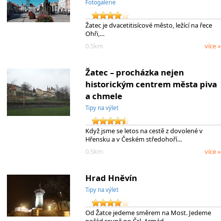
Fotogalerie
Žatec je dvacetitisícové město, ležící na řece
Ohři,…
0.5km
více »
Žatec – procházka nejen
historickým centrem města piva
a chmele
Tipy na výlet
Když jsme se letos na cestě z dovolené v
Hřensku a v Českém středohoří…
0.5km
více »
Hrad Hněvín
Tipy na výlet
Od Žatce jedeme směrem na Most. Jedeme