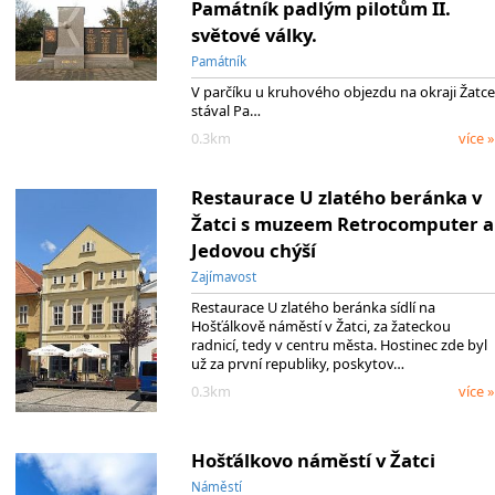
Památník padlým pilotům II.
světové války.
Památník
V parčíku u kruhového objezdu na okraji Žatce
stával Pa…
0.3km
více »
Restaurace U zlatého beránka v
Žatci s muzeem Retrocomputer a
Jedovou chýší
Zajímavost
Restaurace U zlatého beránka sídlí na
Hošťálkově náměstí v Žatci, za žateckou
radnicí, tedy v centru města. Hostinec zde byl
už za první republiky, poskytov…
0.3km
více »
Hošťálkovo náměstí v Žatci
Náměstí