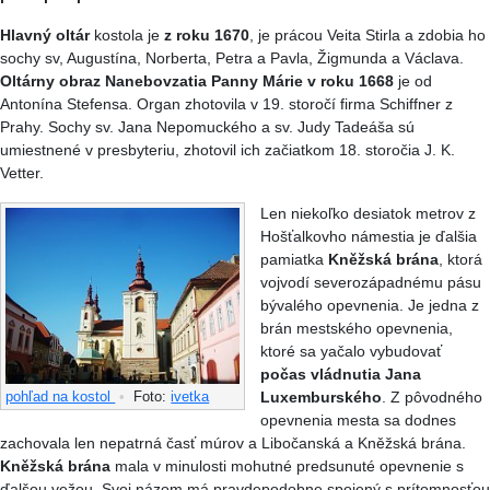
Hlavný oltár
kostola je
z roku 1670
, je prácou Veita Stirla a zdobia ho
sochy sv, Augustína, Norberta, Petra a Pavla, Žigmunda a Václava.
Oltárny obraz Nanebovzatia Panny Márie v roku 1668
je od
Antonína Stefensa. Organ zhotovila v 19. storočí firma Schiffner z
Prahy. Sochy sv. Jana Nepomuckého a sv. Judy Tadeáša sú
umiestnené v presbyteriu, zhotovil ich začiatkom 18. storočia J. K.
Vetter.
Len niekoľko desiatok metrov z
Hošťalkovho námestia je ďalšia
pamiatka
Kněžská brána
, ktorá
vojvodí severozápadnému pásu
bývalého opevnenia. Je jedna z
brán mestského opevnenia,
ktoré sa yačalo vybudovať
počas vládnutia Jana
Luxemburského
. Z pôvodného
pohľad na kostol
•
Foto:
ivetka
opevnenia mesta sa dodnes
zachovala len nepatrná časť múrov a Libočanská a Kněžská brána.
Kněžská brána
mala v minulosti mohutné predsunuté opevnenie s
ďalšou vežou. Svoj názom má pravdepodobne spojený s prítomnosťou