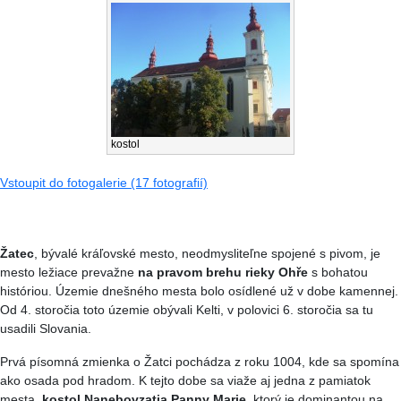
kostol
Vstoupit do fotogalerie (17 fotografií)
Žatec
, bývalé kráľovské mesto, neodmysliteľne spojené s pivom, je
mesto ležiace prevažne
na pravom brehu rieky Ohře
s bohatou
históriou. Územie dnešného mesta bolo osídlené už v dobe kamennej.
Od 4. storočia toto územie obývali Kelti, v polovici 6. storočia sa tu
usadili Slovania.
Prvá písomná zmienka o Žatci pochádza z roku 1004, kde sa spomína
ako osada pod hradom. K tejto dobe sa viaže aj jedna z pamiatok
mesta,
kostol Nanebovzatia Panny Marie
, ktorý je dominantou na