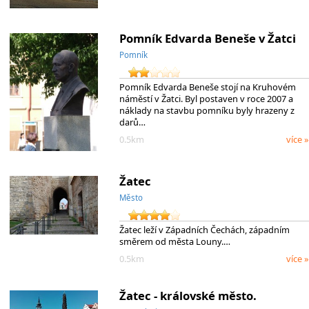
Pomník Edvarda Beneše v Žatci
Pomník
Pomník Edvarda Beneše stojí na Kruhovém
náměstí v Žatci. Byl postaven v roce 2007 a
náklady na stavbu pomníku byly hrazeny z
darů…
0.5km
více »
Žatec
Město
Žatec leží v Západních Čechách, západním
směrem od města Louny.…
0.5km
více »
Žatec - královské město.