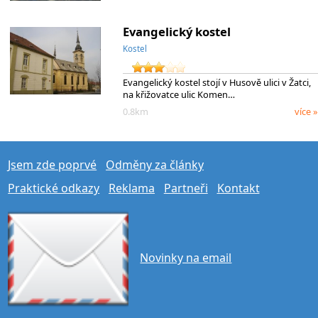
Evangelický kostel
Kostel
Evangelický kostel stojí v Husově ulici v Žatci,
na křižovatce ulic Komen…
0.8km
více »
Jsem zde poprvé
Odměny za články
Praktické odkazy
Reklama
Partneři
Kontakt
Novinky na email