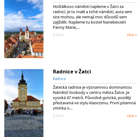
Hošťálkovo náměstí najdeme v Žatci za
radnicí. Je to malé a tiché náměstí, auta sem
sice mohou, ale nemají moc důvodů sem
zajíždět. Najdeme tu kostel Nanebevzetí
Panny Marie,…
0.3km
více »
Radnice v Žatci
Radnice
Žatecká radnice je významnou dominantou
Náměstí Svobody v centru města Žatce. Je
vysoká 47 metrů. Původně gotická, později
přestavená ve stylu klasicismu. První písemná
zmínka o…
0.3km
více »