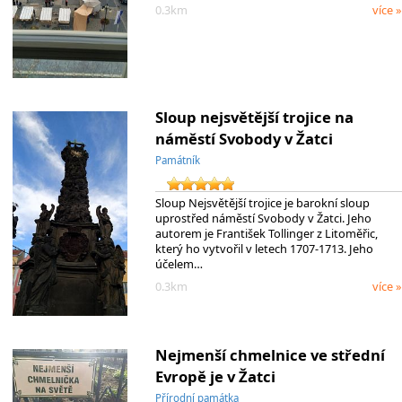
0.3km
více »
Sloup nejsvětější trojice na
náměstí Svobody v Žatci
Památník
Sloup Nejsvětější trojice je barokní sloup
uprostřed náměstí Svobody v Žatci. Jeho
autorem je František Tollinger z Litoměřic,
který ho vytvořil v letech 1707-1713. Jeho
účelem…
0.3km
více »
Nejmenší chmelnice ve střední
Evropě je v Žatci
Přírodní památka