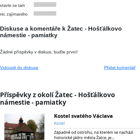
stavte se tam
nic zajímavého
Diskuse a komentáře k Žatec - Hošťálkovo
námestie - pamiatky
Žádné příspěvky v diskusi, buďte první!
Vstoupit do diskuse
Přidat komentář
Příspěvky z okolí Žatec - Hošťálkovo
námestie - pamiatky
Kostel svatého Václava
Kostel
Západně od ostrohu, na kterém se nachází
historické jádro města Žatce, je…