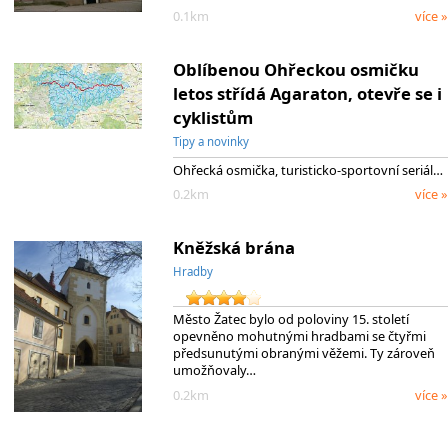
0.1km
více »
Oblíbenou Ohřeckou osmičku
letos střídá Agaraton, otevře se i
cyklistům
Tipy a novinky
Ohřecká osmička, turisticko-sportovní seriál…
0.2km
více »
Kněžská brána
Hradby
Město Žatec bylo od poloviny 15. století
opevněno mohutnými hradbami se čtyřmi
předsunutými obranými věžemi. Ty zároveň
umožňovaly…
0.2km
více »