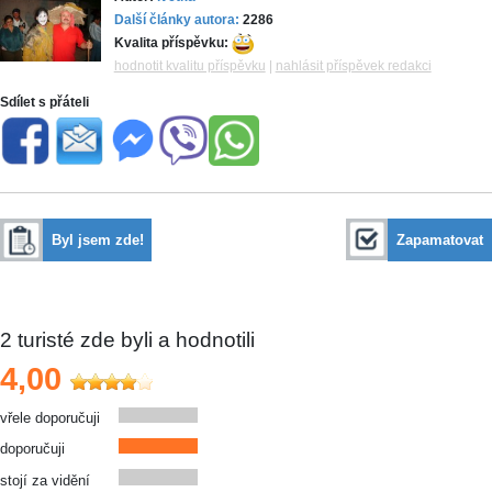
Další články autora:
2286
Kvalita příspěvku:
hodnotit kvalitu příspěvku
|
nahlásit příspěvek redakci
Sdílet s přáteli
Byl jsem zde!
Zapamatovat
2
turisté zde byli a hodnotili
4,00
vřele doporučuji
doporučuji
stojí za vidění