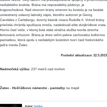
neďalekého kostola. Brána má nepravidelný pôdorys, je
trojposchodová. Nad otvorom brány smerom ku kostolu je na fasáde
umiestnený oslavný latinský nápis, ktorého autorom je Georg
Carolides z Carlsbergu, dvorný básnik císara Rudolfa II. Vchod brány
priečelia chránila spušťacia mreža, nasledovali ešte dvojkrídlové vrata.
Hornú časť veže, v ktorej bola stála strážna služba tvorila strecha
lemovaná ochozom. Brána je dnes veľmi pekne zachovalou kultúrnou
pamiatkou, ktorá spolu s neďalekým kostolom tvorí časť historického
jadra mesta Žatec.
Poslední aktualizace: 22.5.2015
Nadmořská výška:
237 metrů nad mořem
Žatec - Hošťálkovo námestie - pamiatky
na mapě
Autor:
ivetka