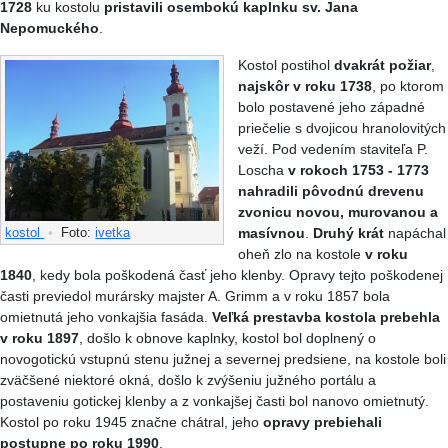
1728
ku kostolu
pristavili osembokú kaplnku sv. Jana
Nepomuckého
.
Kostol postihol
dvakrát požiar
,
najskôr v roku 1738
, po ktorom
bolo postavené jeho západné
priečelie s dvojicou hranolovitých
veží. Pod vedením staviteľa P.
Loscha
v rokoch 1753 - 1773
nahradili pôvodnú drevenu
zvonicu novou, murovanou a
masívnou
.
Druhý krát
napáchal
kostol
•
Foto:
ivetka
oheň zlo na kostole
v roku
1840
, kedy bola poškodená časť jeho klenby. Opravy tejto poškodenej
časti previedol murársky majster A. Grimm a v roku 1857 bola
omietnutá jeho vonkajšia fasáda.
Veľká prestavba kostola prebehla
v roku 1897
, došlo k obnove kaplnky, kostol bol doplnený o
novogotickú vstupnú stenu južnej a severnej predsiene, na kostole boli
zväčšené niektoré okná, došlo k zvýšeniu južného portálu a
postaveniu gotickej klenby a z vonkajšej časti bol nanovo omietnutý.
Kostol po roku 1945 značne chátral, jeho
opravy prebiehali
postupne po roku 1990
.