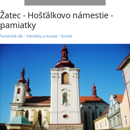
Žatec - Hošťálkovo námestie -
pamiatky
•
•
Turistické cíle
Památky a muzea
Kostel