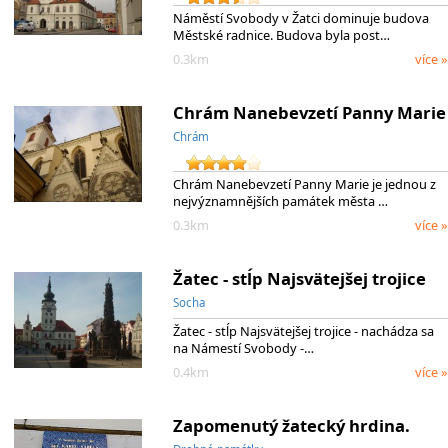
Náměstí Svobody v Žatci dominuje budova
Městské radnice. Budova byla post…
0.3km
více »
Chrám Nanebevzetí Panny Marie
Chrám
Chrám Nanebevzetí Panny Marie je jednou z
nejvýznamnějších památek města …
0.3km
více »
Žatec - stĺp Najsvätejšej trojice
Socha
Žatec - stĺp Najsvätejšej trojice - nachádza sa
na Námestí Svobody -…
0.4km
více »
Zapomenutý žatecký hrdina.