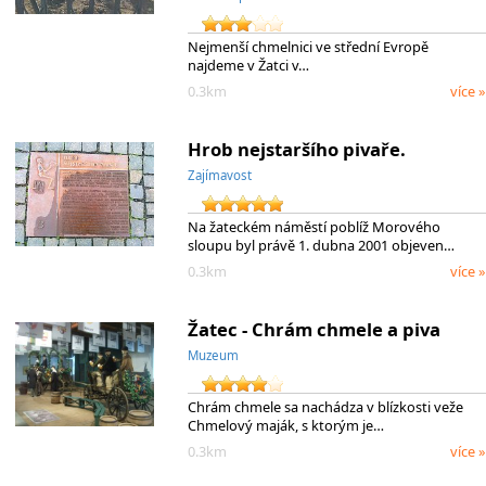
Nejmenší chmelnici ve střední Evropě
najdeme v Žatci v…
0.3km
více »
Hrob nejstaršího pivaře.
Zajímavost
Na žateckém náměstí poblíž Morového
sloupu byl právě 1. dubna 2001 objeven…
0.3km
více »
Žatec - Chrám chmele a piva
Muzeum
Chrám chmele sa nachádza v blízkosti veže
Chmelový maják, s ktorým je…
0.3km
více »