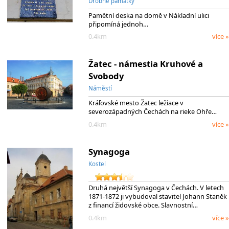
Drobné památky
Pamětní deska na domě v Nákladní ulici
připomíná jednoh…
0.4km
více »
Žatec - námestia Kruhové a
Svobody
Náměstí
Kráľovské mesto Žatec ležiace v
severozápadných Čechách na rieke Ohře…
0.4km
více »
Synagoga
Kostel
Druhá největší Synagoga v Čechách. V letech
1871-1872 ji vybudoval stavitel Johann Staněk
z financí židovské obce. Slavnostní…
0.4km
více »