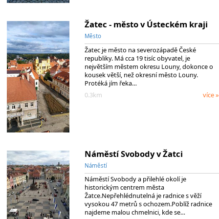
Žatec - město v Ústeckém kraji
Město
Žatec je město na severozápadě České
republiky. Má cca 19 tisíc obyvatel, je
největším městem okresu Louny, dokonce o
kousek větší, než okresní město Louny.
Protéká jím řeka…
0.3km
více »
Náměstí Svobody v Žatci
Náměstí
Náměstí Svobody a přilehlé okolí je
historickým centrem města
Žatce.Nepřehlédnutelná je radnice s věží
vysokou 47 metrů s ochozem.Poblíž radnice
najdeme malou chmelnici, kde se…