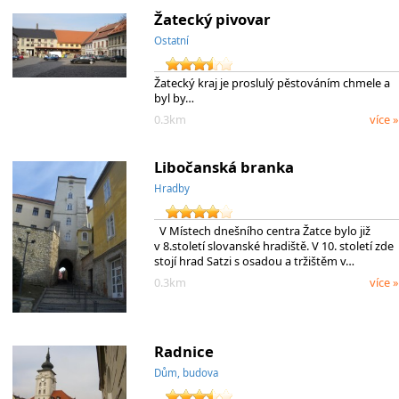
Žatecký pivovar
Ostatní
Žatecký kraj je proslulý pěstováním chmele a
byl by…
0.3km
více »
Libočanská branka
Hradby
V Místech dnešního centra Žatce bylo již
v 8.století slovanské hradiště. V 10. století zde
stojí hrad Satzi s osadou a tržištěm v…
0.3km
více »
Radnice
Dům, budova