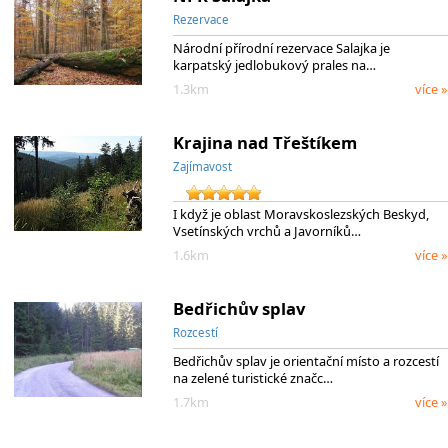
Rezervace
Národní přírodní rezervace Salajka je
karpatský jedlobukový prales na…
1.3km
více »
Krajina nad Třeštíkem
Zajímavost
I když je oblast Moravskoslezských Beskyd,
Vsetínských vrchů a Javorníků…
1.6km
více »
Bedřichův splav
Rozcestí
Bedřichův splav je orientační místo a rozcestí
na zelené turistické značc…
1.7km
více »