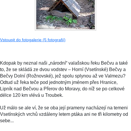
Vstoupit do fotogalerie (5 fotografií)
Kdopak by neznal naši „národní“ valašskou řeku Bečvu a také
to, že se skládá ze dvou vodstev – Horní (Vsetínské) Bečvy a
Bečvy Dolní (Rožnovské), jež spolu splynou až ve Valmezu?
Odtud už řeka teče pod jednotným jménem přes Hranice,
Lipník nad Bečvou a Přerov do Moravy, do níž se po celkové
délce 120 km vlévá u Troubek.
Už málo se ale ví, že se oba její prameny nacházejí na temeni
Vsetínských vrchů vzdáleny letem ptáka ani ne tři kilometry od
sebe...