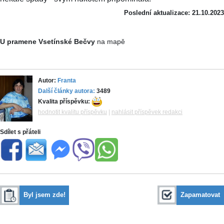
Poslední aktualizace: 21.10.2023
U pramene Vsetínské Bečvy
na mapě
Autor:
Franta
Další články autora:
3489
Kvalita příspěvku:
hodnotit kvalitu příspěvku
|
nahlásit příspěvek redakci
Sdílet s přáteli
Byl jsem zde!
Zapamatovat