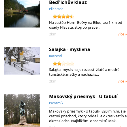
Bedřichův klauz
Přehrada
Na cestě z Horní Bečvy na Bílou, asi 1 km od
osady Hlavatá, stojí po pravé…
2km
více »
Salajka - myslivna
Rozcestí
Salajka -myslivna je rozcestí žluté a modré
turistické značky a nachází s…
2km
více »
Makovský priesmyk - U tabulí
Památník
Makovský priesmyk - U tabulí ( 820 m n.m. ) je
cestný priechod, ktorý oddeľuje okres Vsetín a
okres Čadca. Najbližšími obcami sú Mak…