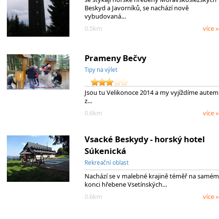
Beskyd a Javorníků, se nachází nově
vybudovaná…
0.5km
více »
Prameny Bečvy
Tipy na výlet
Jsou tu Velikonoce 2014 a my vyjíždíme autem
z…
0.6km
více »
Vsacké Beskydy - horský hotel
Súkenická
Rekreační oblast
Nachází se v malebné krajině téměř na samém
konci hřebene Vsetínských…
0.6km
více »