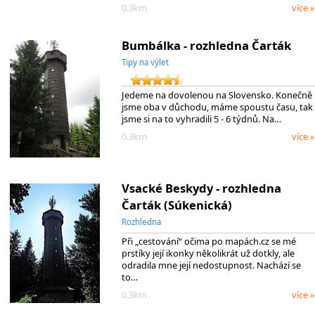
0.3km
více »
Bumbálka - rozhledna Čarták
Tipy na výlet
Jedeme na dovolenou na Slovensko. Konečně
jsme oba v důchodu, máme spoustu času, tak
jsme si na to vyhradili 5 - 6 týdnů. Na…
0.3km
více »
Vsacké Beskydy - rozhledna
Čarták (Súkenická)
Rozhledna
Při „cestování“ očima po mapách.cz se mé
prstíky její ikonky několikrát už dotkly, ale
odradila mne její nedostupnost. Nachází se
to…
0.3km
více »