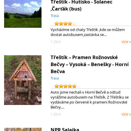
Třeštík - Hutisko - Solanec
,Čarťák (bus)
Trasa
Vycházíme od chaty Třeštík ,kde se můžem
dostat autobusem,zastávka se…
1.2km
více »
Třeštík – Pramen Rožnovské
Bečvy – Vysoká – Benešky - Horní
Bečva
Trasa
Auto jsme nechali v Horní Bečvě a odtud
vyrážíme autobusem na Třeštík. Z Třeštíku se
vydáváme po červené k prameni Rožnovské
Bečvy.…
1.2km
více »
NPR Salajka