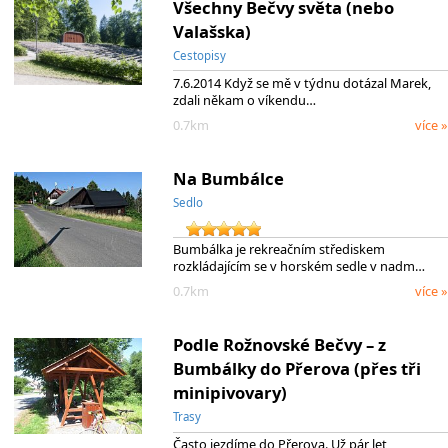
Všechny Bečvy světa (nebo
Valašska)
Cestopisy
7.6.2014 Když se mě v týdnu dotázal Marek,
zdali někam o víkendu…
0.7km
více »
Na Bumbálce
Sedlo
Bumbálka je rekreačním střediskem
rozkládajícím se v horském sedle v nadm…
0.7km
více »
Podle Rožnovské Bečvy – z
Bumbálky do Přerova (přes tři
minipivovary)
Trasy
Často jezdíme do Přerova. Už pár let