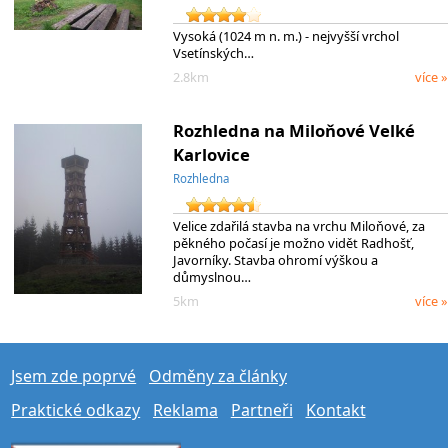
Vysoká (1024 m n. m.) - nejvyšší vrchol
Vsetínských…
2.8km
více »
Rozhledna na Miloňové Velké
Karlovice
Rozhledna
Velice zdařilá stavba na vrchu Miloňové, za
pěkného počasí je možno vidět Radhošť,
Javorníky. Stavba ohromí výškou a
důmyslnou…
5km
více »
Jsem zde poprvé
Odměny za články
Praktické odkazy
Reklama
Partneři
Kontakt