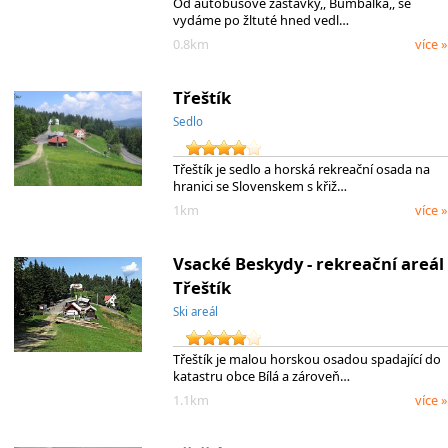
Od autobusové zastávky,, Bumbálka,, se
vydáme po žltuté hned vedl…
0.8km
více »
Třeštík
Sedlo
Třeštík je sedlo a horská rekreační osada na
hranici se Slovenskem s křiž…
1km
více »
Vsacké Beskydy - rekreační areál
Třeštík
Ski areál
Třeštík je malou horskou osadou spadající do
katastru obce Bílá a zároveň…
1.1km
více »