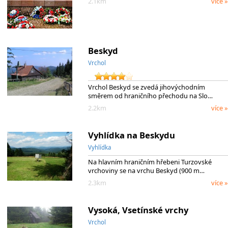
2.1km
více »
Beskyd
Vrchol
Vrchol Beskyd se zvedá jihovýchodním
směrem od hraničního přechodu na Slo…
2.2km
více »
Vyhlídka na Beskydu
Vyhlídka
Na hlavním hraničním hřebeni Turzovské
vrchoviny se na vrchu Beskyd (900 m…
2.3km
více »
Vysoká, Vsetínské vrchy
Vrchol