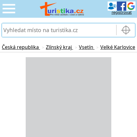
registrovat
CESTOVÁNÍ
›
SLUŽBY & DOPRAVA
›
Česká republika
Zlínský kraj
Vsetín
Velké Karlovice
>
>
>
PRO TURISTY
Loading...
›
MOJE TURISTIKA
›