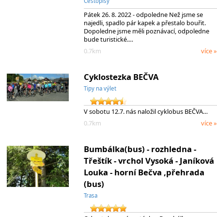
Cestopisy
Pátek 26. 8. 2022 - odpoledne Než jsme se
najedli, spadlo pár kapek a přestalo bouřit.
Dopoledne jsme měli poznávací, odpoledne
bude turistické.…
0.7km
více »
Cyklostezka BEČVA
Tipy na výlet
V sobotu 12.7. nás naložil cyklobus BEČVA…
0.7km
více »
Bumbálka(bus) - rozhledna -
Třeštík - vrchol Vysoká - Janíková
Louka - horní Bečva ,přehrada
(bus)
Trasa