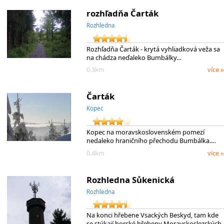
rozhľadňa Čarták
Rozhledna
Rozhľadňa Čarták - krytá vyhliadková veža sa
na chádza neďaleko Bumbálky…
0.3km
více »
Čarták
Kopec
Kopec na moravskoslovenském pomezí
nedaleko hraničního přechodu Bumbálka.…
0.4km
více »
Rozhledna Sůkenická
Rozhledna
Na konci hřebene Vsackých Beskyd, tam kde
se stýkají horské hřebeny Moravskoslezských