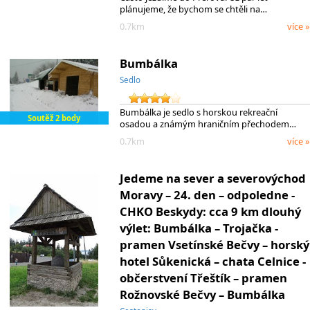
plánujeme, že bychom se chtěli na…
0.7km
více »
Bumbálka
Sedlo
Bumbálka je sedlo s horskou rekreační
Soutěž 2 body
osadou a známým hraničním přechodem…
0.7km
více »
Jedeme na sever a severovýchod
Moravy – 24. den – odpoledne -
CHKO Beskydy: cca 9 km dlouhý
výlet: Bumbálka – Trojačka -
pramen Vsetínské Bečvy – horský
hotel Sůkenická – chata Celnice -
občerstvení Třeštík – pramen
Rožnovské Bečvy – Bumbálka