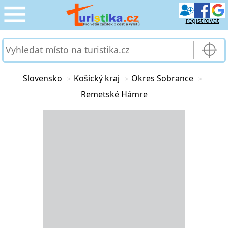
registrovat
CESTOVÁNÍ
›
SLUŽBY & DOPRAVA
›
Slovensko
Košický kraj
Okres Sobrance
>
>
>
Remetské Hámre
PRO TURISTY
›
Loading...
MOJE TURISTIKA
›