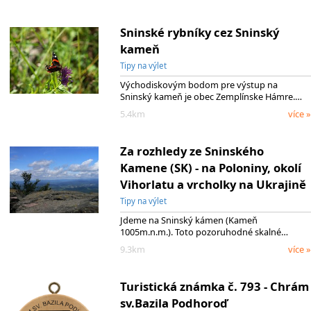
Sninské rybníky cez Sninský
kameň
Tipy na výlet
Východiskovým bodom pre výstup na
Sninský kameň je obec Zemplínske Hámre.…
5.4km
více »
Za rozhledy ze Sninského
Kamene (SK) - na Poloniny, okolí
Vihorlatu a vrcholky na Ukrajině
Tipy na výlet
Jdeme na Sninský kámen (Kameň
1005m.n.m.). Toto pozoruhodné skalné…
9.3km
více »
Turistická známka č. 793 - Chrám
sv.Bazila Podhoroď