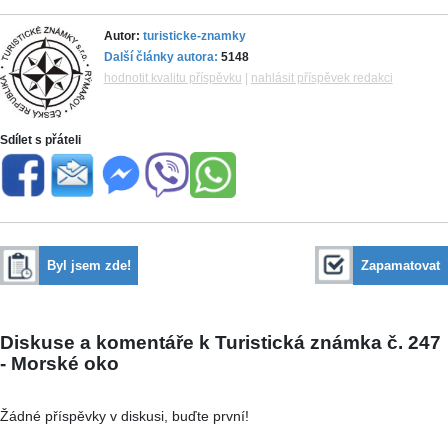
Autor:
turisticke-znamky
Další články autora:
5148
hodnotit kvalitu příspěvku
|
nahlásit příspěvek redakci
Sdílet s přáteli
Byl jsem zde!
Zapamatovat
Diskuse a komentáře k Turistická známka č. 247
- Morské oko
Žádné příspěvky v diskusi, buďte první!