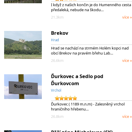
I když z našich končin je do Humenného cesta
předaleká, nebude na škodu…
21.3km
více »
Brekov
Hrad
Hrad se nachází na strmém Holém kopci nad
obcí Brekov na pravém břehu Lab…
26.6km
více »
Ďurkovec a Sedlo pod
Ďurkovcom
Vrchol
Ďurkovec ( 1189 m.n.m) - Zalesněný vrchol
hraničního hřebenu…
26.8km
více »