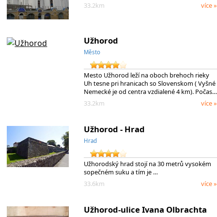
33.2km
více »
Užhorod
Město
Mesto Užhorod leží na oboch brehoch rieky
Uh tesne pri hranicach so Slovenskom ( Vyšné
Nemecké je od centra vzdialené 4 km). Počas…
33.2km
více »
Užhorod - Hrad
Hrad
Užhorodský hrad stojí na 30 metrů vysokém
sopečném suku a tím je …
33.6km
více »
Užhorod-ulice Ivana Olbrachta