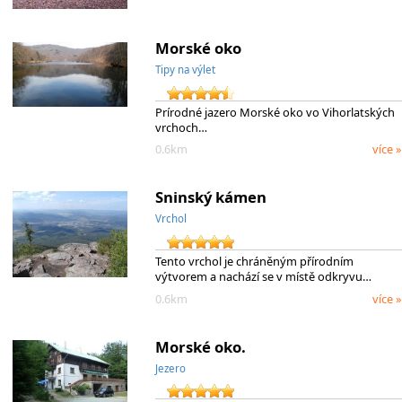
Morské oko
Tipy na výlet
Prírodné jazero Morské oko vo Vihorlatských
vrchoch…
0.6km
více »
Sninský kámen
Vrchol
Tento vrchol je chráněným přírodním
výtvorem a nachází se v místě odkryvu…
0.6km
více »
Morské oko.
Jezero