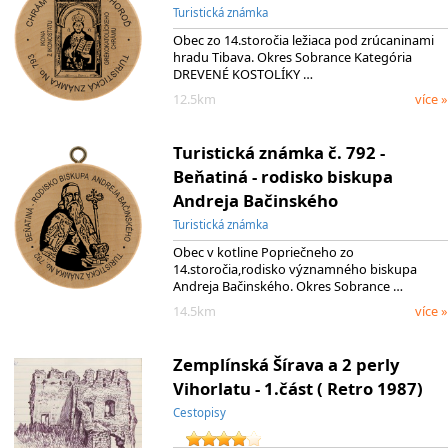
Turistická známka
Obec zo 14.storočia ležiaca pod zrúcaninami
hradu Tibava. Okres Sobrance Kategória
DREVENÉ KOSTOLÍKY …
12.5km
více »
Turistická známka č. 792 -
Beňatiná - rodisko biskupa
Andreja Bačinského
Turistická známka
Obec v kotline Popriečneho zo
14.storočia,rodisko významného biskupa
Andreja Bačinského. Okres Sobrance …
14.5km
více »
Zemplínská Šírava a 2 perly
Vihorlatu - 1.část ( Retro 1987)
Cestopisy