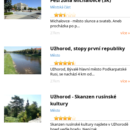
Pěší zóna Michalovce (SK)
Městská část
Michalovce - město slunce a svateb. Aneb
procházka po p…
27km
více »
Užhorod, stopy první republiky
Město
Užhorod, Bývalé hlavní město Podkarpatské
Rusi, se nachází 4 km od…
27km
více »
Užhorod - Skanzen rusínské
kultury
Město
Skanzen rusínské kultury najdete v Užhorodě
hned vedle hradu. Není tak…