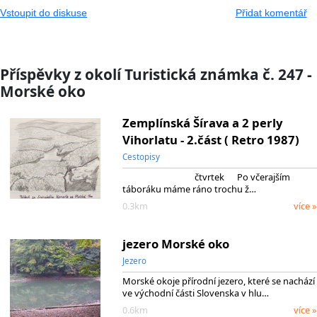
Vstoupit do diskuse
Přidat komentář
Příspěvky z okolí Turistická známka č. 247 -
Morské oko
Zemplínská Šírava a 2 perly
Vihorlatu - 2.část ( Retro 1987)
Cestopisy
čtvrtek Po včerajším
táboráku máme ráno trochu ž…
0.3km
více »
jezero Morské oko
Jezero
Morské okoje přírodní jezero, které se nachází
ve východní části Slovenska v hlu…
0.6km
více »