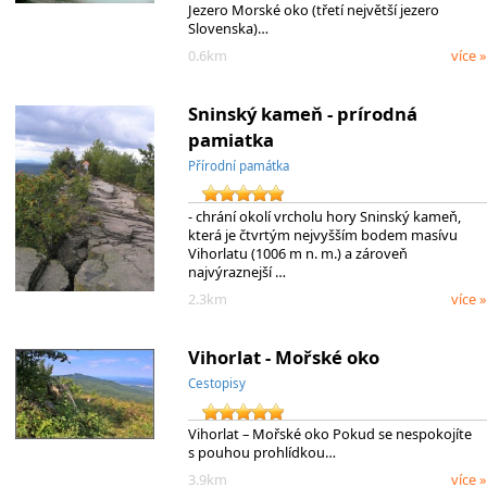
Jezero Morské oko (třetí největší jezero
Slovenska)…
0.6km
více »
Sninský kameň - prírodná
pamiatka
Přírodní památka
- chrání okolí vrcholu hory Sninský kameň,
která je čtvrtým nejvyšším bodem masívu
Vihorlatu (1006 m n. m.) a zároveň
najvýraznejší …
2.3km
více »
Vihorlat - Mořské oko
Cestopisy
Vihorlat – Mořské oko Pokud se nespokojíte
s pouhou prohlídkou…
3.9km
více »