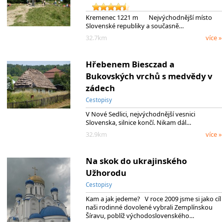
Kremenec 1221 m Nejvýchodnější místo
Slovenské republiky a současně…
32.7km
více »
Hřebenem Biesczad a
Bukovských vrchů s medvědy v
zádech
Cestopisy
V Nové Sedlici, nejvýchodnější vesnici
Slovenska, silnice končí. Nikam dál…
32.9km
více »
Na skok do ukrajinského
Užhorodu
Cestopisy
Kam a jak jedeme? V roce 2009 jsme si jako cíl
naši rodinné dovolené vybrali Zemplínskou
Šíravu, poblíž východoslovenského…