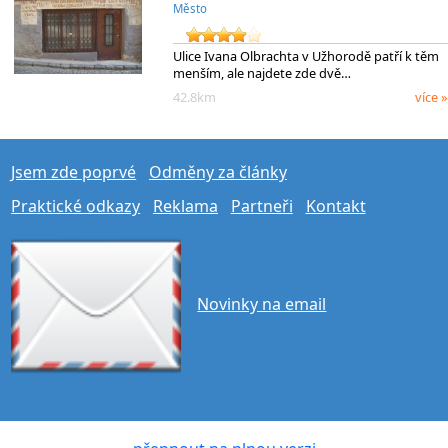
Město
Ulice Ivana Olbrachta v Užhorodě patří k těm
menším, ale najdete zde dvě…
42.8km
více »
Jsem zde poprvé
Odměny za články
Praktické odkazy
Reklama
Partneři
Kontakt
Novinky na email