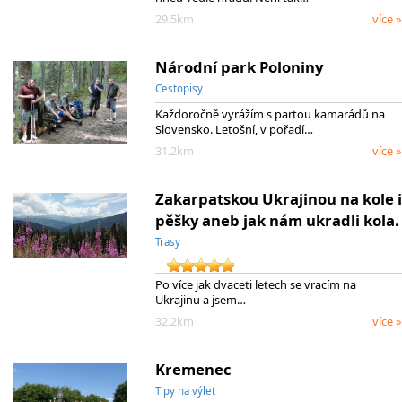
29.5km
více »
Národní park Poloniny
Cestopisy
Každoročně vyrážím s partou kamarádů na
Slovensko. Letošní, v pořadí…
31.2km
více »
Zakarpatskou Ukrajinou na kole i
pěšky aneb jak nám ukradli kola.
Trasy
Po více jak dvaceti letech se vracím na
Ukrajinu a jsem…
32.2km
více »
Kremenec
Tipy na výlet