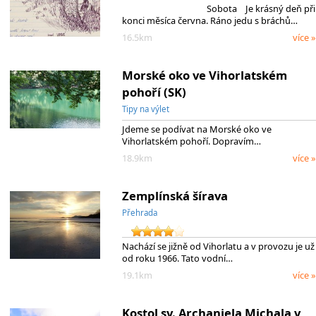
Sobota Je krásný deň při
konci měsíca června. Ráno jedu s bráchů…
16.5km
více »
Morské oko ve Vihorlatském
pohoří (SK)
Tipy na výlet
Jdeme se podívat na Morské oko ve
Vihorlatském pohoří. Dopravím…
18.9km
více »
Zemplínská šírava
Přehrada
Nachází se jižně od Vihorlatu a v provozu je už
od roku 1966. Tato vodní…
19.1km
více »
Kostol sv. Archanjela Michala v