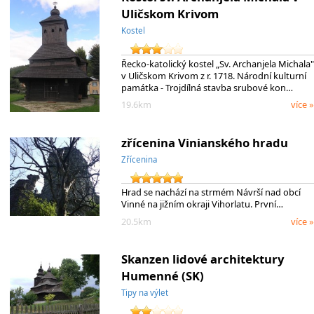
Uličskom Krivom
Kostel
Řecko-katolický kostel „Sv. Archanjela Michala"
v Uličskom Krivom z r. 1718. Národní kulturní
památka - Trojdílná stavba srubové kon…
19.6km
více »
zřícenina Vinianského hradu
Zřícenina
Hrad se nachází na strmém Návrší nad obcí
Vinné na jižním okraji Vihorlatu. První…
20.5km
více »
Skanzen lidové architektury
Humenné (SK)
Tipy na výlet