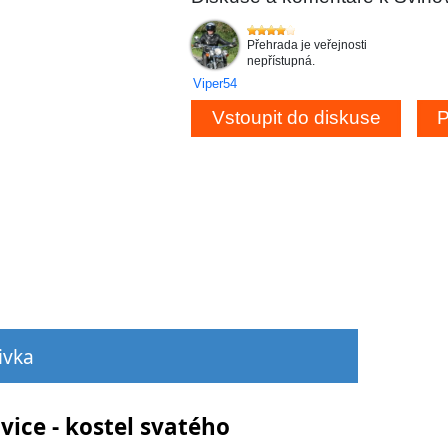
Přehrada je veřejnosti
nepřístupná.
Viper54
ivka
ice - kostel svatého