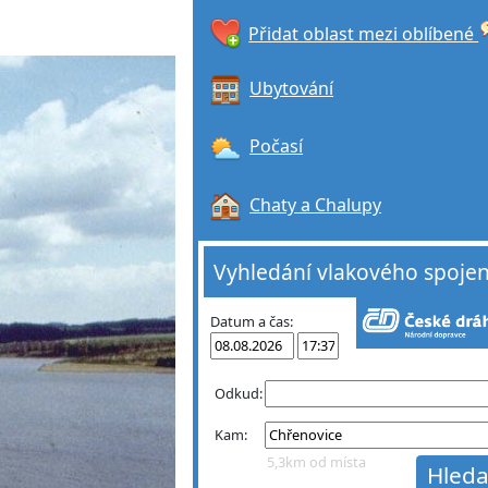
Přidat oblast mezi oblíbené
Ubytování
Počasí
Chaty a Chalupy
Vyhledání vlakového spojen
Datum a čas:
Odkud:
Kam:
5,3km od místa