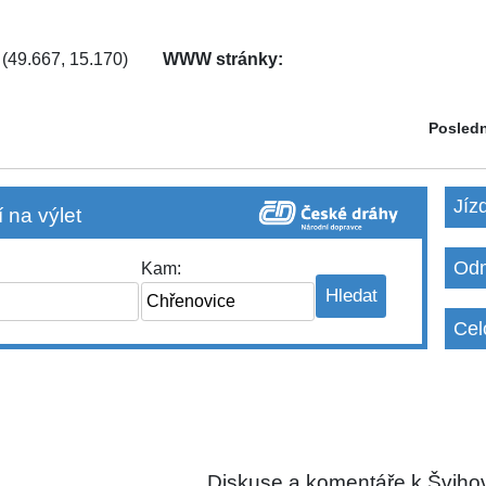
(49.667, 15.170)
WWW stránky:
Posledn
Jíz
 na výlet
Odm
Kam:
Cel
Diskuse a komentáře k Švihov