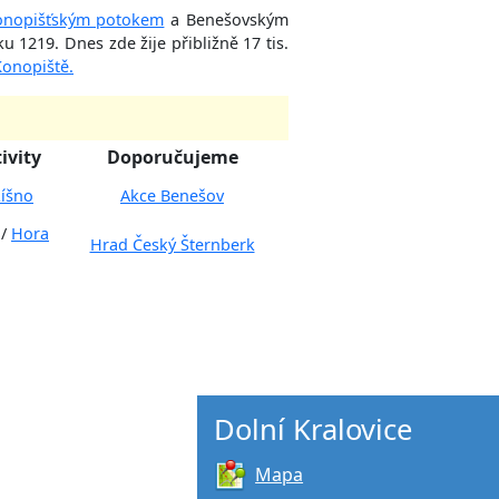
onopišťským potokem
a Benešovským
1219. Dnes zde žije přibližně 17 tis.
onopiště.
ivity
Doporučujeme
íšno
Akce Benešov
/
Hora
Hrad Český Šternberk
Dolní Kralovice
Mapa