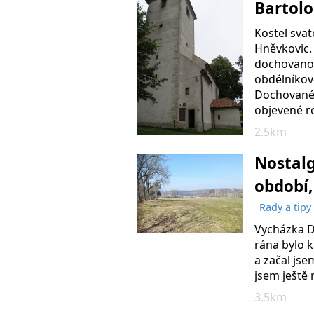
Bartol
Kostel svat
Hněvkovic.
dochovanou
obdélníkov
Dochované g
objevené r
2.5km
Nostal
období,
Rady a tipy
Vycházka D
rána bylo k
a začal js
jsem ještě
3.5km