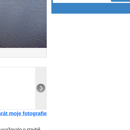
rát moje fotografie
 uvažovalo o stavbě