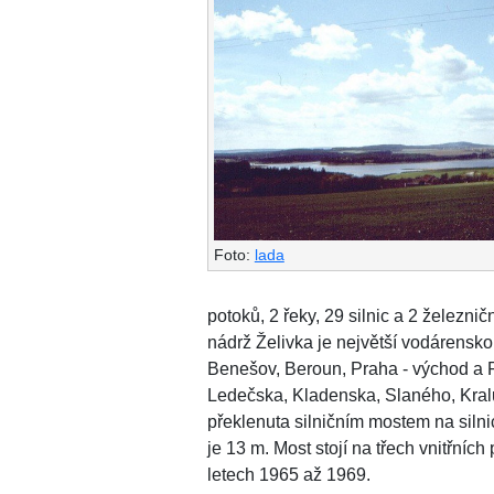
Foto:
lada
potoků, 2 řeky, 29 silnic a 2 železni
nádrž Želivka je největší vodárensko
Benešov, Beroun, Praha - východ a P
Ledečska, Kladenska, Slaného, Kralu
překlenuta silničním mostem na siln
je 13 m. Most stojí na třech vnitřních
letech 1965 až 1969.