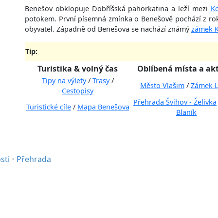
Benešov obklopuje Dobříšská pahorkatina a leží mezi
K
potokem. První písemná zmínka o Benešově pochází z roku 
obyvatel. Západně od Benešova se nachází známý
zámek K
Tip:
Turistika & volný čas
Oblíbená místa a akt
Tipy na výlety
/
Trasy
/
Město Vlašim
/
Zámek L
Cestopisy
Přehrada Švihov - Želivka
Turistické cíle
/
Mapa Benešova
Blaník
a
sti
•
Přehrada