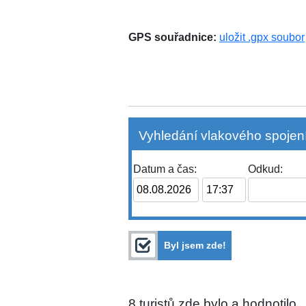
GPS souřadnice:
uložit .gpx soubor
Vyhledání vlakového spojení
Datum a čas:
Odkud:
Byl jsem zde!
8
turistů zde bylo a hodnotilo