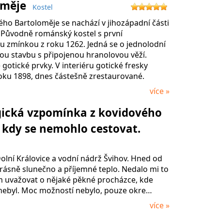
oměje
Kostel
ého Bartoloměje se nachází v jihozápadní části
 Původně románský kostel s první
 zmínkou z roku 1262. Jedná se o jednolodní
ou stavbu s připojenou hranolovou věží.
otické prvky. V interiéru gotické fresky
oku 1898, dnes částešně zrestaurované.
více »
gická vzpomínka z kovidového
 kdy se nemohlo cestovat.
olní Královice a vodní nádrž Švihov. Hned od
rásně slunečno a příjemné teplo. Nedalo mi to
em uvažovat o nějaké pěkné procházce, kde
 nebyl. Moc možností nebylo, pouze okre…
více »