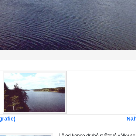
grafie)
Nah
Již od konce druhé světové války se