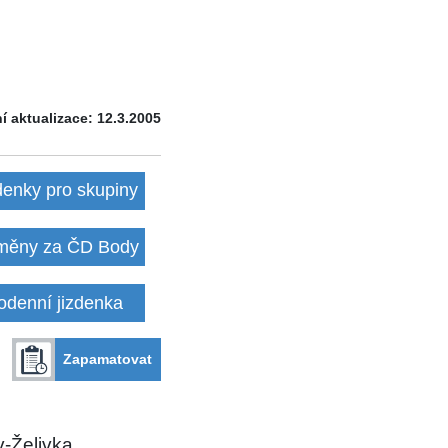
í aktualizace: 12.3.2005
denky pro skupiny
ěny za ČD Body
odenní jizdenka
Zapamatovat
-Želivka