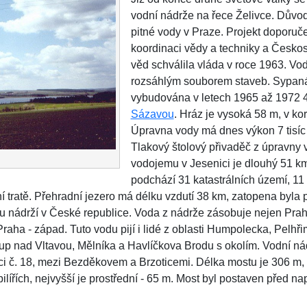
vodní nádrže na řece Želivce. Důvo
pitné vody v Praze. Projekt doporuče
koordinaci vědy a techniky a Česko
věd schválila vláda v roce 1963. Vodn
rozsáhlým souborem staveb. Sypaná
vybudována v letech 1965 až 1972 
Sázavou
. Hráz je vysoká 58 m, v k
Úpravna vody má dnes výkon 7 tisíc 
Tlakový štolový přivaděč z úpravny 
vodojemu v Jesenici je dlouhý 51 km
podchází 31 katastrálních území, 11
ční tratě. Přehradní jezero má délku vzdutí 38 km, zatopena byla
u nádrží v České republice. Voda z nádrže zásobuje nejen Prahu
raha - západ. Tuto vodu pijí i lidé z oblasti Humpolecka, Pelh
p nad Vltavou, Mělníka a Havlíčkova Brodu s okolím. Vodní nád
ici č. 18, mezi Bezděkovem a Brzoticemi. Délka mostu je 306 m,
 pilířích, nejvyšší je prostřední - 65 m. Most byl postaven před n