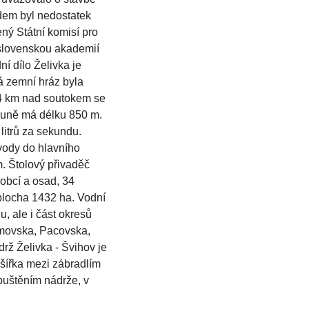
dem byl nedostatek
ný Státní komisí pro
slovenskou akademií
í dílo Želivka je
 zemní hráz byla
4 km nad soutokem se
oruně má délku 850 m.
litrů za sekundu.
vody do hlavního
. Štolový přivaděč
 obcí a osad, 34
 plocha 1432 ha. Vodní
, ale i část okresů
řimovska, Pacovska,
rž Želivka - Švihov je
 šířka mezi zábradlím
apuštěním nádrže, v