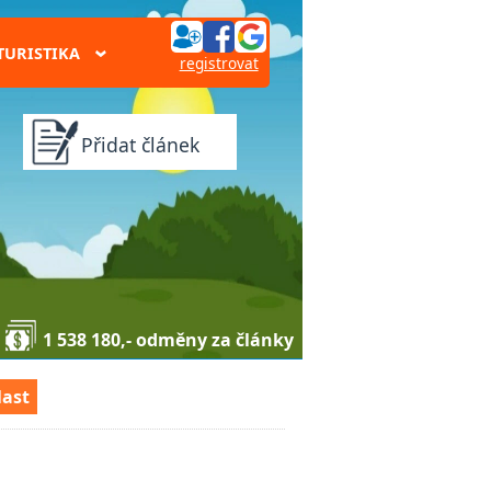
TURISTIKA
›
registrovat
Přidat článek
1 538 180,- odměny za články
last