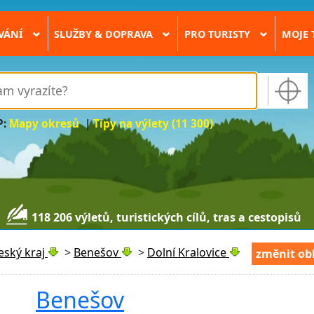
VÁNÍ
SLUŽBY & DOPRAVA
PRO TURISTY
MOJE 
›
›
›
P:
Mapy okresů
|
Tipy na výlety (11 300)
118 206 výletů, turistických cílů, tras a cestopisů
eský kraj
>
Benešov
>
Dolní Kralovice
změnit ob
Benešov