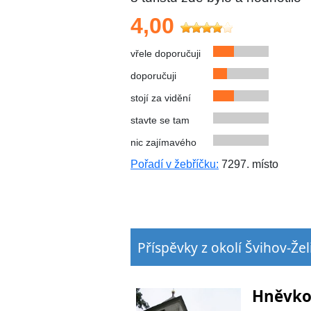
4,00
vřele doporučuji
doporučuji
stojí za vidění
stavte se tam
nic zajímavého
Pořadí v žebříčku:
7297. místo
Příspěvky z okolí Švihov-Žel
Hněvkov