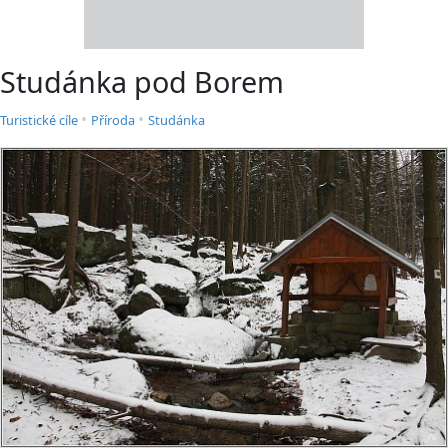
Studánka pod Borem
•
•
Turistické cíle
Příroda
Studánka