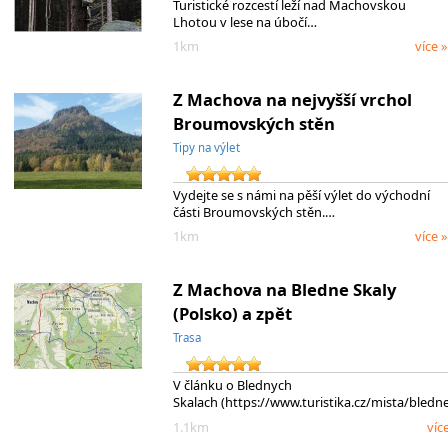
Turistické rozcestí leží nad Machovskou
Lhotou v lese na úbočí…
1km
více »
Z Machova na nejvyšší vrchol
Broumovských stěn
Tipy na výlet
Vydejte se s námi na pěší výlet do východní
části Broumovských stěn.…
1km
více »
Z Machova na Bledne Skaly
(Polsko) a zpět
Trasa
V článku o Blednych
Skalach (https://www.turistika.cz/mista/bledn
1.1km
víc