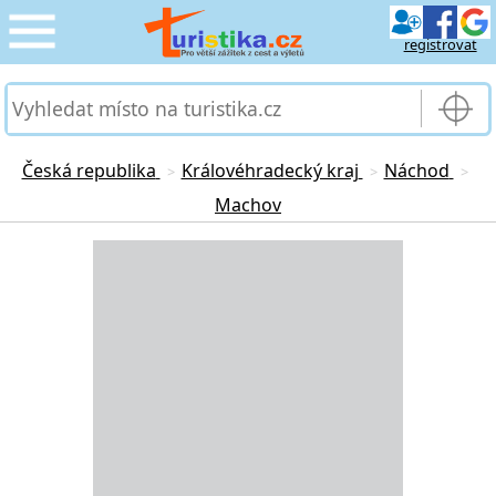
registrovat
CESTOVÁNÍ
›
SLUŽBY & DOPRAVA
›
Česká republika
Královéhradecký kraj
Náchod
>
>
>
Machov
PRO TURISTY
›
Loading...
MOJE TURISTIKA
›