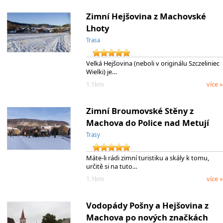
Zimní Hejšovina z Machovské
Lhoty
Trasa
Velká Hejšovina (neboli v originálu Szczeliniec
Wielki) je…
1.1km
více »
Zimní Broumovské Stěny z
Machova do Police nad Metují
Trasy
Máte-li rádi zimní turistiku a skály k tomu,
určitě si na tuto…
1.1km
více »
Vodopády Pošny a Hejšovina z
Machova po nových značkách