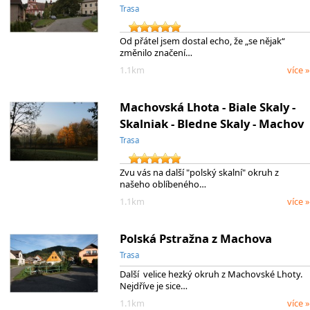
Trasa
Od přátel jsem dostal echo, že „se nějak“
změnilo značení…
1.1km
více »
Machovská Lhota - Biale Skaly -
Skalniak - Bledne Skaly - Machov
Trasa
Zvu vás na další "polský skalní" okruh z
našeho oblíbeného…
1.1km
více »
Polská Pstražna z Machova
Trasa
Další velice hezký okruh z Machovské Lhoty.
Nejdříve je sice…
1.1km
více »