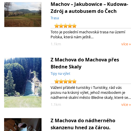
Machov – Jakubowice – Kudowa-
Zdrój a autobusem do Čech
Trasa
Toto je poslední machovská trasa na území
Polska, která nám ještě…
1.1km
více »
Z Machova do Machova přes
Bledne Skaly
Tipy na výlet
Vážení přátelé turistiky i Turistiky, rád vás
pozvu na krásný výlet, jehož mezibodem je
nádherné skalní město Bledne skaly, které se…
1.1km
více »
Z Machova do nádherného
skanzenu hned za čárou.