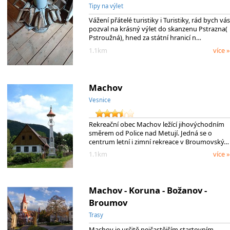
Tipy na výlet
Vážení přátelé turistiky i Turistiky, rád bych vás
pozval na krásný výlet do skanzenu Pstrazna(
Pstroužná), hned za státní hranicí n…
1.1km
více »
Machov
Vesnice
Rekreační obec Machov ležící jihovýchodním
směrem od Police nad Metují. Jedná se o
centrum letní i zimní rekreace v Broumovský…
1.1km
více »
Machov - Koruna - Božanov -
Broumov
Trasy
Machov je určitě nejčastějším startovním