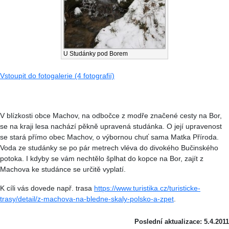
U Studánky pod Borem
Vstoupit do fotogalerie (4 fotografií)
V blízkosti obce Machov, na odbočce z modře značené cesty na Bor,
se na kraji lesa nachází pěkně upravená studánka. O její upravenost
se stará přímo obec Machov, o výbornou chuť sama Matka Příroda.
Voda ze studánky se po pár metrech vléva do divokého Bučinského
potoka. I kdyby se vám nechtělo šplhat do kopce na Bor, zajít z
Machova ke studánce se určitě vyplatí.
K cíli vás dovede např. trasa
https://www.turistika.cz/turisticke-
trasy/detail/z-machova-na-bledne-skaly-polsko-a-zpet
.
Poslední aktualizace: 5.4.2011