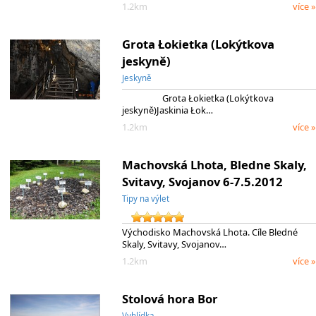
1.2km
více »
Grota Łokietka (Lokýtkova
jeskyně)
Jeskyně
Grota Łokietka (Lokýtkova
jeskyně)Jaskinia Łok…
1.2km
více »
Machovská Lhota, Bledne Skaly,
Svitavy, Svojanov 6-7.5.2012
Tipy na výlet
Východisko Machovská Lhota. Cíle Bledné
Skaly, Svitavy, Svojanov…
1.2km
více »
Stolová hora Bor
Vyhlídka