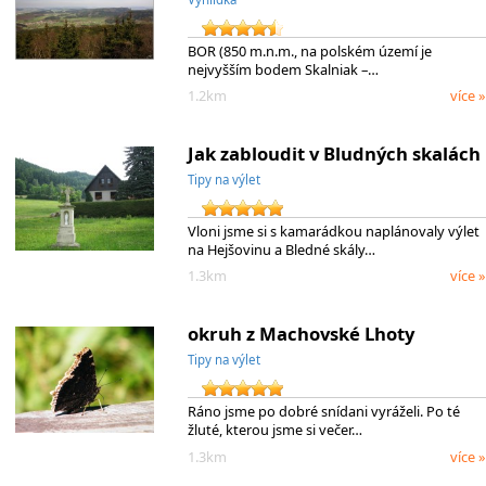
BOR (850 m.n.m., na polském území je
nejvyšším bodem Skalniak –…
1.2km
více »
Jak zabloudit v Bludných skalách
Tipy na výlet
Vloni jsme si s kamarádkou naplánovaly výlet
na Hejšovinu a Bledné skály…
1.3km
více »
okruh z Machovské Lhoty
Tipy na výlet
Ráno jsme po dobré snídani vyráželi. Po té
žluté, kterou jsme si večer…
1.3km
více »