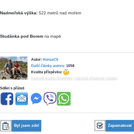
Nadmořská výška:
522 metrů nad mořem
Studánka pod Borem
na mapě
Autor:
HonzaC8
Další články autora:
1058
Kvalita příspěvku:
hodnotit kvalitu příspěvku
|
nahlásit příspěvek redakci
Sdílet s přáteli
Byl jsem zde!
Zapamatovat