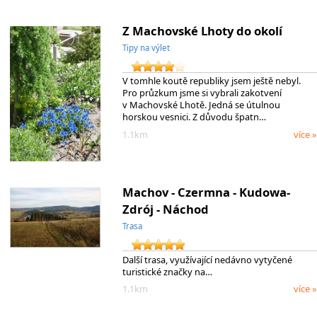
Z Machovské Lhoty do okolí
Tipy na výlet
V tomhle koutě republiky jsem ještě nebyl.
Pro průzkum jsme si vybrali zakotvení
v Machovské Lhotě. Jedná se útulnou
horskou vesnici. Z důvodu špatn…
1.1km
více »
Machov - Czermna - Kudowa-
Zdrój - Náchod
Trasa
Další trasa, využívající nedávno vytyčené
turistické značky na…
1.1km
více »