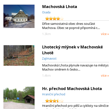
Machovská Lhota
Osada
Dříve samostatná obec dnes součást
Machova. Obec se poprvé připomíná r.…
1.3km
více »
Lhotecký mlýnek v Machovské
Lhotě
Zajímavost
Machovská Lhota plynule navazuje na městys
Machov směrem k česko…
1.4km
více »
Hr. přechod Machovská Lhota
Hraniční přechod
Hraniční přechod pro pěší a cyklisty na silničce