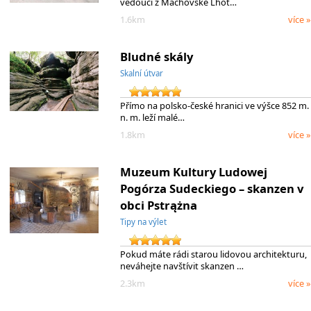
vedoucí z Machovské Lhot…
1.6km
více »
Bludné skály
Skalní útvar
Přímo na polsko-české hranici ve výšce 852 m.
n. m. leží malé…
1.8km
více »
Muzeum Kultury Ludowej
Pogórza Sudeckiego – skanzen v
obci Pstrążna
Tipy na výlet
Pokud máte rádi starou lidovou architekturu,
neváhejte navštívit skanzen …
2.3km
více »