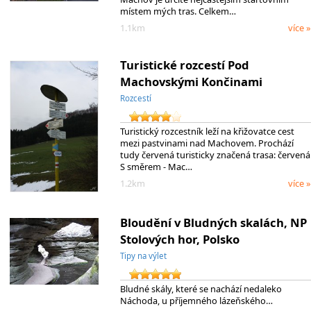
místem mých tras. Celkem…
1.1km
více »
Turistické rozcestí Pod
Machovskými Končinami
Rozcestí
Turistický rozcestník leží na křižovatce cest
mezi pastvinami nad Machovem. Prochází
tudy červená turisticky značená trasa: červená
S směrem - Mac…
1.2km
více »
Bloudění v Bludných skalách, NP
Stolových hor, Polsko
Tipy na výlet
Bludné skály, které se nachází nedaleko
Náchoda, u příjemného lázeňského…