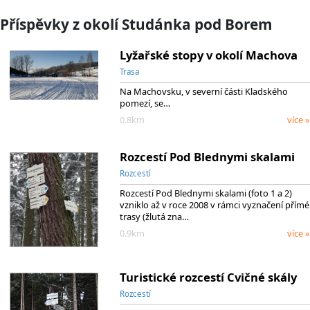
Příspěvky z okolí Studánka pod Borem
Lyžařské stopy v okolí Machova
Trasa
Na Machovsku, v severní části Kladského
pomezí, se…
0.8km
více »
Rozcestí Pod Blednymi skalami
Rozcestí
Rozcestí Pod Blednymi skalami (foto 1 a 2)
vzniklo až v roce 2008 v rámci vyznačení přímé
trasy (žlutá zna…
0.9km
více »
Turistické rozcestí Cvičné skály
Rozcestí