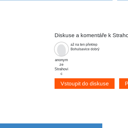
Diskuse a komentáře k Strah
až na ten překlep
Bohulsavice dobrý
anonym
ze
Strahovi
c