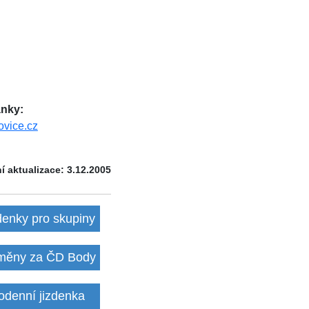
nky:
ovice.cz
í aktualizace: 3.12.2005
denky pro skupiny
ěny za ČD Body
odenní jizdenka