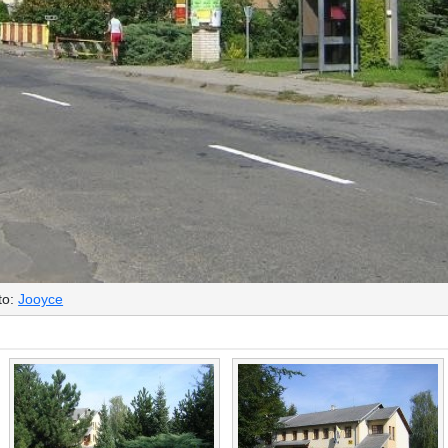
to:
Jooyce