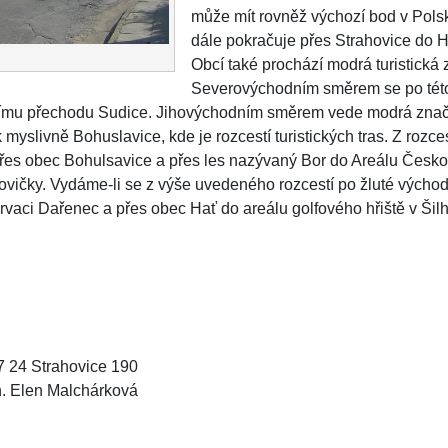
může mít rovněž výchozí bod v Pols
dále pokračuje přes Strahovice do H
Obcí také prochází modrá turistická 
Severovýchodním směrem se po této
nímu přechodu Sudice. Jihovýchodním směrem vede modrá znač
yslivně Bohuslavice, kde je rozcestí turistických tras. Z rozc
řes obec Bohulsavice a přes les nazývaný Bor do Areálu Česk
vičky. Vydáme-li se z výše uvedeného rozcestí po žluté vých
rvaci Dařenec a přes obec Hať do areálu golfového hřiště v Šilh
7 24 Strahovice 190
ch. Elen Malchárková