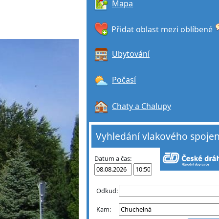
Mapa
Přidat oblast mezi oblíbené
Ubytování
Počasí
Chaty a Chalupy
Vyhledání vlakového spojen
Datum a čas:
Odkud:
Kam: