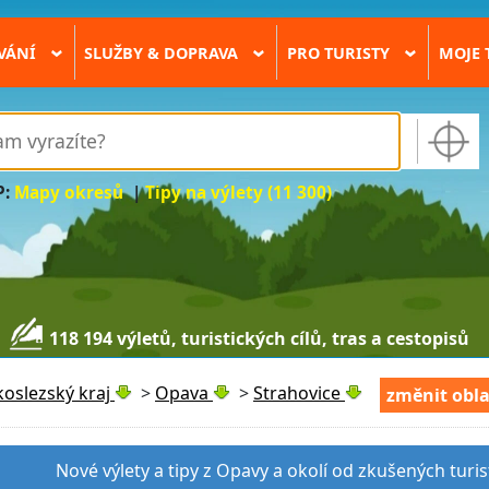
VÁNÍ
SLUŽBY & DOPRAVA
PRO TURISTY
MOJE 
›
›
›
P:
Mapy okresů
|
Tipy na výlety (11 300)
118 194 výletů, turistických cílů, tras a cestopisů
oslezský kraj
>
Opava
>
Strahovice
změnit obla
Nové výlety a tipy z Opavy a okolí od zkušených turi