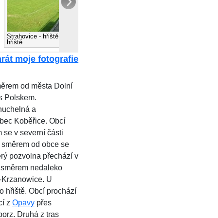
Strahovice - hřiště: Strahovice -
Strahovice - hřiště: Strahovice -
hřiště
hřiště
rát moje fotografie
měrem od města Dolní
 s Polskem.
huchelná a
bec Koběřice. Obcí
 se v severní části
m směrem od obce se
erý pozvolna přechází v
 směrem nedaleko
e-Krzanowice. U
 hřiště. Obcí prochází
cí z
Opavy
přes
orz. Druhá z tras