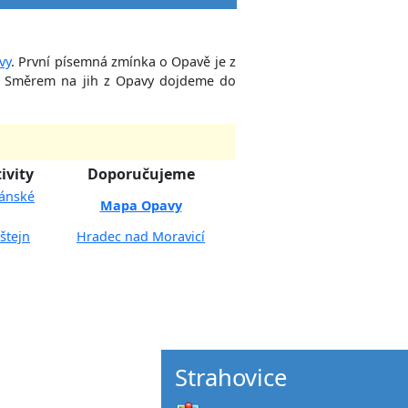
vy
. První písemná zmínka o Opavě je z
el. Směrem na jih z Opavy dojdeme do
ivity
Doporučujeme
Jánské
Mapa Opavy
štejn
Hradec nad Moravicí
Strahovice