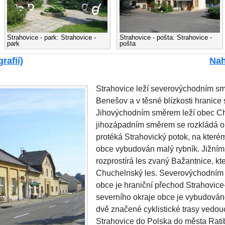
Strahovice - park: Strahovice -
Strahovice - pošta: Strahovice -
park
pošta
rafií)
Nah
Strahovice leží severovýchodním s
Benešov a v těsné blízkosti hranice
Jihovýchodním směrem leží obec C
jihozápadním směrem se rozkládá o
protéká Strahovický potok, na kterém
obce vybudován malý rybník. Jižní
rozprostírá les zvaný Bažantnice, kt
Chuchelnský les. Severovýchodním
obce je hraniční přechod Strahovic
severního okraje obce je vybudováno
dvě značené cyklistické trasy vedou
Strahovice do Polska do města Ratib