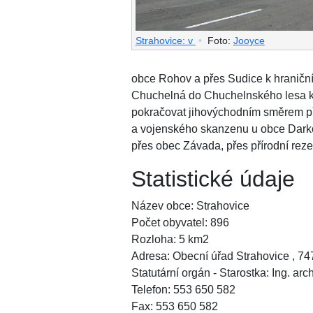
Strahovice: v
•
Foto:
Jooyce
obce Rohov a přes Sudice k hranič
Chuchelná do Chuchelnského lesa k m
pokračovat jihovýchodním směrem p
a vojenského skanzenu u obce Darko
přes obec Závada, přes přírodní reze
Statistické údaje
Název obce: Strahovice
Počet obyvatel: 896
Rozloha: 5 km2
Adresa: Obecní úřad Strahovice , 74
Statutární orgán - Starostka: Ing. ar
Telefon: 553 650 582
Fax: 553 650 582