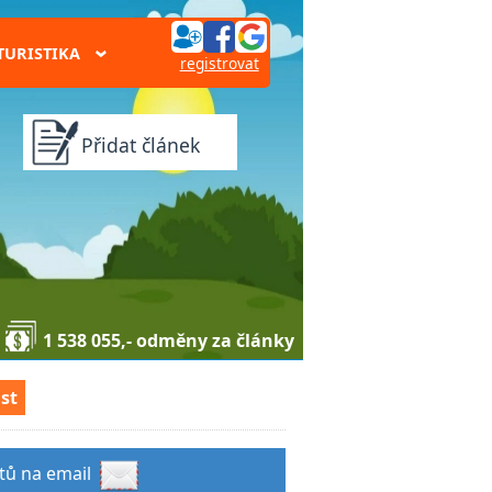
TURISTIKA
›
registrovat
Přidat článek
1 538 055,- odměny za články
st
stů na email