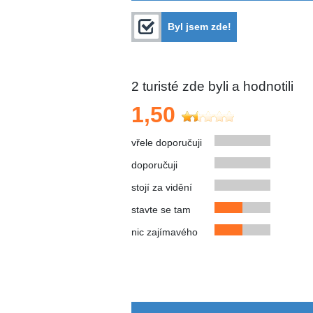
Byl jsem zde!
2
turisté zde byli a hodnotili
1,50
vřele doporučuji
doporučuji
stojí za vidění
stavte se tam
nic zajímavého