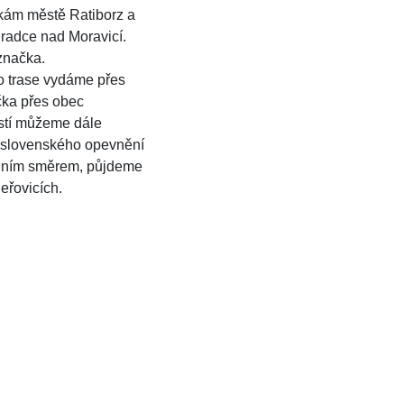
kám městě Ratiborz a
radce nad Moravicí.
značka.
 trase vydáme přes
ka přes obec
estí můžeme dále
oslovenského opevnění
odním směrem, půjdeme
eřovicích.