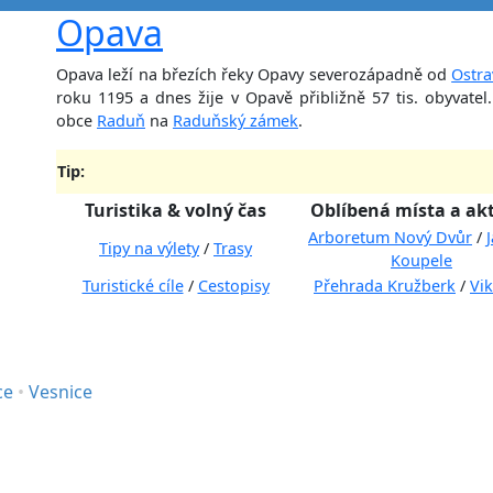
Opava
Opava leží na březích řeky Opavy severozápadně od
Ostra
roku 1195 a dnes žije v Opavě přibližně 57 tis. obyvat
obce
Raduň
na
Raduňský zámek
.
Tip:
Turistika & volný čas
Oblíbená místa a akt
Arboretum Nový Dvůr
/
Tipy na výlety
/
Trasy
Koupele
Turistické cíle
/
Cestopisy
Přehrada Kružberk
/
Vik
ce
•
Vesnice