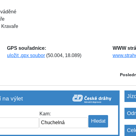
 uváděné
aře
 Kravaře
GPS souřadnice:
WWW strá
uložit .gpx soubor
(50.004, 18.089)
www.strah
Posledn
Jíz
 na výlet
Odm
Kam:
Cel