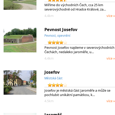
Míříme do východních Čech, cca 25 km
severovýchodně od Hradce Králové, za…
4.4km
více »
Pevnost Josefov
Pevnost, opevnění
Pevnost Josefov najdeme v severovýchodních
Čechách, nedaleko Jaroměře, u…
4.4km
více »
Josefov
Městská část
Josefov je městská část Jaroměře a může se
pochlubit unikátní památkou, k…
4.5km
více »
Jaroměř