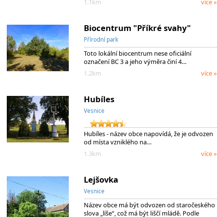
1.1km
více »
Biocentrum "Příkré svahy"
Přírodní park
Toto lokální biocentrum nese oficiální
označení BC 3 a jeho výměra činí 4…
1.2km
více »
Hubíles
Vesnice
Hubíles - název obce napovídá, že je odvozen
od místa vzniklého na…
1.3km
více »
Lejšovka
Vesnice
Název obce má být odvozen od staročeského
slova „líše“, což má být liščí mládě. Podle