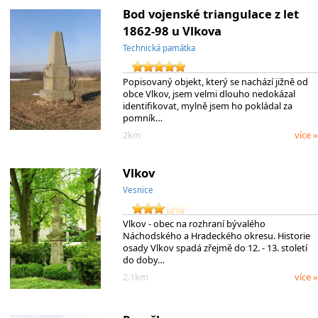
Bod vojenské triangulace z let
1862-98 u Vlkova
Technická památka
Popisovaný objekt, který se nachází jižně od
obce Vlkov, jsem velmi dlouho nedokázal
identifikovat, mylně jsem ho pokládal za
pomník…
2km
více »
Vlkov
Vesnice
Vlkov - obec na rozhraní bývalého
Náchodského a Hradeckého okresu. Historie
osady Vlkov spadá zřejmě do 12. - 13. století
do doby…
2.1km
více »