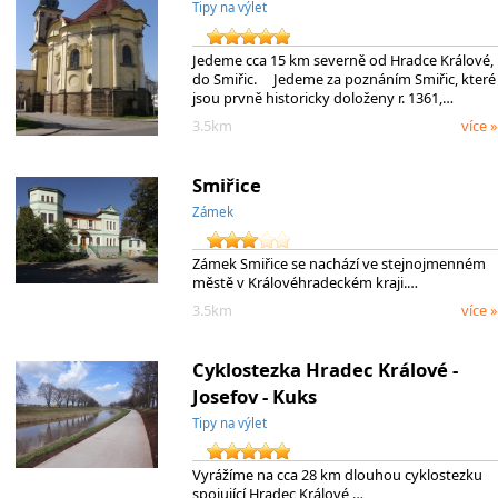
Tipy na výlet
Jedeme cca 15 km severně od Hradce Králové,
do Smiřic. Jedeme za poznáním Smiřic, které
jsou prvně historicky doloženy r. 1361,…
3.5km
více »
Smiřice
Zámek
Zámek Smiřice se nachází ve stejnojmenném
městě v Královéhradeckém kraji.…
3.5km
více »
Cyklostezka Hradec Králové -
Josefov - Kuks
Tipy na výlet
Vyrážíme na cca 28 km dlouhou cyklostezku
spojující Hradec Králové,…