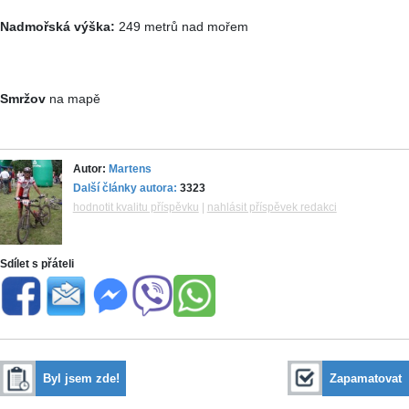
Nadmořská výška:
249 metrů nad mořem
Smržov
na mapě
Autor:
Martens
Další články autora:
3323
hodnotit kvalitu příspěvku
|
nahlásit příspěvek redakci
Sdílet s přáteli
Byl jsem zde!
Zapamatovat