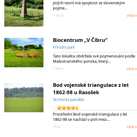
jiných teorií má spojitost se slovenským
pojme…
1.6km
více »
Biocentrum „V Číbru“
Přírodní park
Tato lokalita obdržela své pojmenování podle
Malostranského potoka, který…
1.9km
více »
Bod vojenské triangulace z let
1862-98 u Rasošek
Technická památka
Prostřední Bod vojenské triangulace z let
1862-98 se nachází v poli mezi…
2km
více »