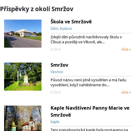
Příspěvky z okolí Smržov
Škola ve Smržově
Dům, budova
Zdejší děti původně navštěvovaly školu v
Číbuzi a později ve Vlkově, ale…
0.2km
více »
Smržov
Vesnice
Původ názvu není plně vysvětlen a má řadu
vysvětlení, když nahlédneme do…
0.2km
více »
Kaple Navštívení Panny Marie ve
Smržově
Kaple
Tato pseudogotická kaple byla postavena na