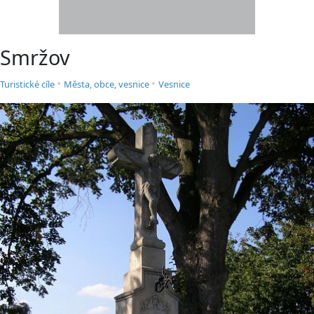
Smržov
•
•
Turistické cíle
Města, obce, vesnice
Vesnice