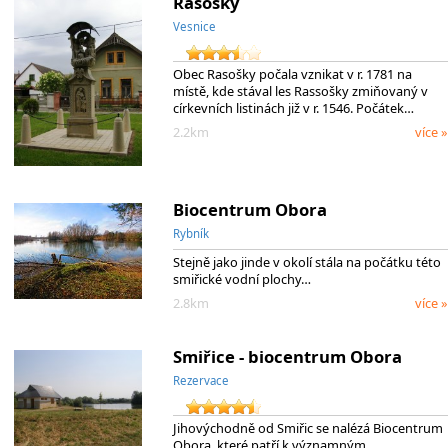
Rasošky
Vesnice
Obec Rasošky počala vznikat v r. 1781 na
místě, kde stával les Rassošky zmiňovaný v
církevních listinách již v r. 1546. Počátek…
2.2km
více »
Biocentrum Obora
Rybník
Stejně jako jinde v okolí stála na počátku této
smiřické vodní plochy…
2.8km
více »
Smiřice - biocentrum Obora
Rezervace
Jihovýchodně od Smiřic se nalézá Biocentrum
Obora, které patří k významným…