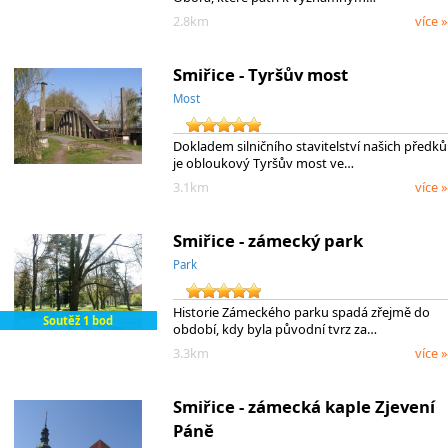
2.8km
více »
Smiřice - Tyršův most
Most
Dokladem silničního stavitelství našich předků
je obloukový Tyršův most ve…
3.1km
více »
Smiřice - zámecký park
Park
Historie Zámeckého parku spadá zřejmě do
Soutěž 1 bod
období, kdy byla původní tvrz za…
3.3km
více »
Smiřice - zámecká kaple Zjevení
Páně