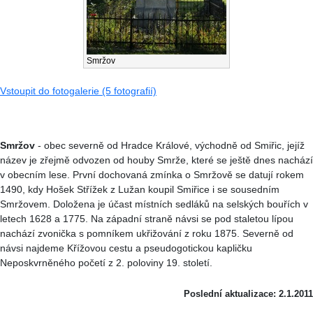
Smržov
Vstoupit do fotogalerie (5 fotografií)
Smržov
- obec severně od Hradce Králové, východně od Smiřic, jejíž
název je zřejmě odvozen od houby Smrže, které se ještě dnes nachází
v obecním lese. První dochovaná zmínka o Smržově se datují rokem
1490, kdy Hošek Střížek z Lužan koupil Smiřice i se sousedním
Smržovem. Doložena je účast místních sedláků na selských bouřích v
letech 1628 a 1775. Na západní straně návsi se pod staletou lípou
nachází zvonička s pomníkem ukřižování z roku 1875. Severně od
návsi najdeme Křížovou cestu a pseudogotickou kapličku
Neposkvrněného početí z 2. poloviny 19. století.
Poslední aktualizace: 2.1.2011