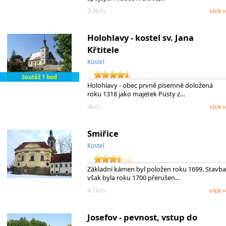
3.9km
více »
Holohlavy - kostel sv. Jana
Křtitele
Kostel
Soutěž 1 bod
Holohlavy - obec prvně písemně doložená
roku 1318 jako majetek Pusty z…
4km
více »
Smiřice
Kostel
Základní kámen byl položen roku 1699. Stavba
však byla roku 1700 přerušen…
4.1km
více »
Josefov - pevnost, vstup do