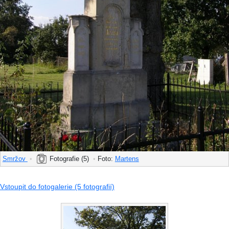
Smržov
•
Fotografie (5)
•
Foto:
Martens
Vstoupit do fotogalerie (5 fotografií)