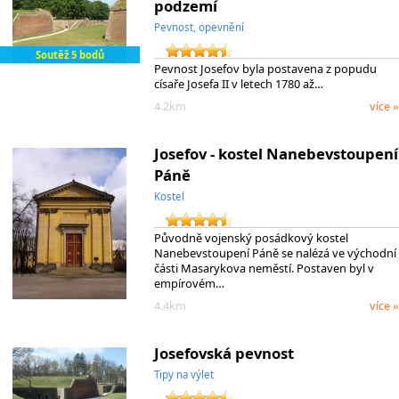
podzemí
Pevnost, opevnění
Soutěž 5 bodů
Pevnost Josefov byla postavena z popudu
císaře Josefa II v letech 1780 až…
4.2km
více »
Josefov - kostel Nanebevstoupení
Páně
Kostel
Původně vojenský posádkový kostel
Nanebevstoupení Páně se nalézá ve východní
části Masarykova neměstí. Postaven byl v
empírovém…
4.4km
více »
Josefovská pevnost
Tipy na výlet