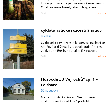
louce, jež původně patřila smiřickému panství.
Okolo ní se nacházely obecní lesy, které v…
0.5km
více »
cykloturistické rozcestí Smržov
Rozcestí
Cykloturistický rozcestník, který se nachází ve
Smržově u křižovatky, ukazuje turistům cestu
ve dvou směrech. Po značce č. 4166 ve…
0.6km
více »
Hospoda „U Vejrochů“ čp. 1 v
Lejšovce
Dům, budova
Na tomto místě stávalo dříve roubené
chalupnické stavení, které podlehlo…