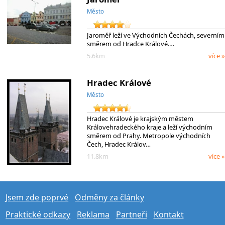
Město
Jaroměř leží ve Východních Čechách, severním
směrem od Hradce Králové.…
5.6km
více »
Hradec Králové
Město
Hradec Králové je krajským městem
Královehradeckého kraje a leží východním
směrem od Prahy. Metropole východních
Čech, Hradec Králov…
11.8km
více »
Jsem zde poprvé
Odměny za články
Praktické odkazy
Reklama
Partneři
Kontakt