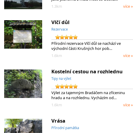
1.3km
více »
Vlčí důl
Rezervace
Přírodní rezervace Vlčí důl se nachází ve
východní části Krušných hor pob…
1.6km
více »
Kostelní cestou na rozhlednu
Tipy na výlet
Výlet za tajemným Bradáčem na zříceninu
hradu a na rozhlednu. Vycházím od…
1.6km
více »
Vrása
Přírodní památka