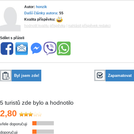
Autor:
honzik
Další články autora:
55
Kvalita příspěvku:
hodnotit kvalitu příspěvku
|
nahlásit příspěvek redakci
Sdílet s přáteli
Byl jsem zde!
Zapamatovat
5
turistů zde bylo a hodnotilo
2,80
vřele doporučuji
doporučuji