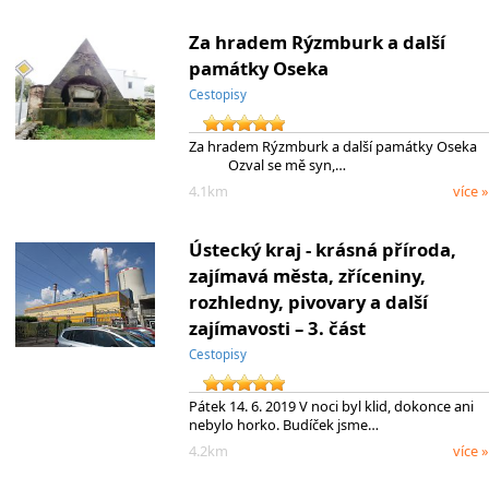
Za hradem Rýzmburk a další
památky Oseka
Cestopisy
Za hradem Rýzmburk a další památky Oseka
Ozval se mě syn,…
4.1km
více »
Ústecký kraj - krásná příroda,
zajímavá města, zříceniny,
rozhledny, pivovary a další
zajímavosti – 3. část
Cestopisy
Pátek 14. 6. 2019 V noci byl klid, dokonce ani
nebylo horko. Budíček jsme…
4.2km
více »