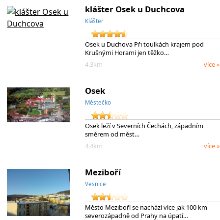
klášter Osek u Duchcova
Klášter
Osek u Duchova Při toulkách krajem pod
Krušnými Horami jen těžko…
4.3km
více »
Osek
Městečko
Osek leží v Severních Čechách, západním
směrem od měst…
4.4km
více »
Meziboří
Vesnice
Město Meziboří se nachází více jak 100 km
severozápadně od Prahy na úpatí…