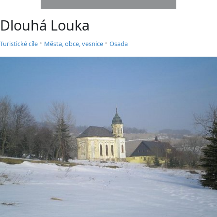
Dlouhá Louka
•
•
Turistické cíle
Města, obce, vesnice
Osada