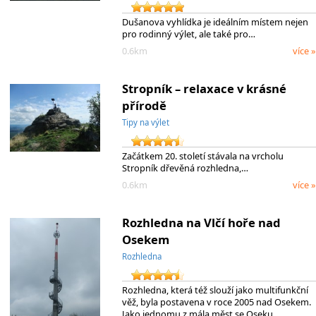
Dušanova vyhlídka je ideálním místem nejen
pro rodinný výlet, ale také pro…
0.6km
více »
Stropník – relaxace v krásné
přírodě
Tipy na výlet
Začátkem 20. století stávala na vrcholu
Stropník dřevěná rozhledna,…
0.6km
více »
Rozhledna na Vlčí hoře nad
Osekem
Rozhledna
Rozhledna, která též slouží jako multifunkční
věž, byla postavena v roce 2005 nad Osekem.
Jako jednomu z mála měst se Oseku…