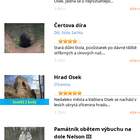
Osek. Jedná se o nejrozsáhlejší…
3.4km
více »
Čertova díra
Důl, štola, šachta
Stará důlní štola, pozůstatek po dávné těžbě
stříbrných a cínových rud.…
3.7km
více »
Hrad Osek
Zřícenina
Nedaleko města a kláštera Osek se nachází v
Soutěž 2 body
lesích ukrytá zřícenina hradu…
3.7km
více »
Památník obětem výbuchu na
dole Nelson III