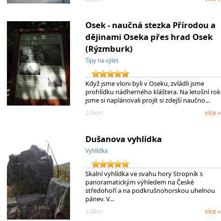
Osek - naučná stezka Přírodou a
dějinami Oseka přes hrad Osek
(Rýzmburk)
Tipy na výlet
Když jsme vloni byli v Oseku, zvládli jsme
prohlídku nádherného kláštera. Na letošní rok
jsme si naplánovali projít si zdejší naučno…
2.8km
více »
Dušanova vyhlídka
Vyhlídka
Skalní vyhlídka ve svahu hory Stropník s
panoramatickým výhledem na České
středohoří a na podkrušnohorskou uhelnou
pánev. V…
2.8km
více »