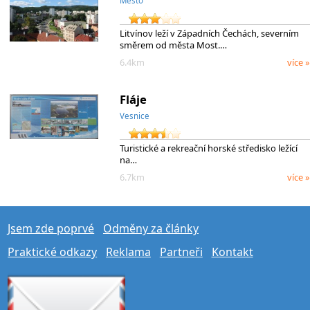
Město
Litvínov leží v Západních Čechách, severním
směrem od města Most.…
6.4km
více »
Fláje
Vesnice
Turistické a rekreační horské středisko ležící
na…
6.7km
více »
Jsem zde poprvé
Odměny za články
Praktické odkazy
Reklama
Partneři
Kontakt