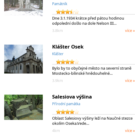
Památník
Dne 3.1.1934 krátce před pátou hodinou
odpolední došlo na dole Nelson III…
3.8km
více »
Klášter Osek
Klášter
Bylo by to obyčejné město na severní straně
Mostecko-bílinské hnědouhelné…
3.9km
více »
Salesiova výšina
Přírodní památka
Oblast Salesiovy výšiny leží na Naučné stezce
okolím Oseka.Vede…
4km
více »