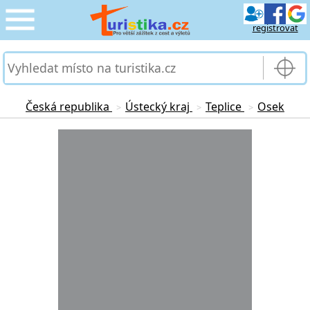
registrovat
CESTOVÁNÍ
›
SLUŽBY & DOPRAVA
›
Česká republika
Ústecký kraj
Teplice
Osek
>
>
>
PRO TURISTY
Loading...
›
MOJE TURISTIKA
›