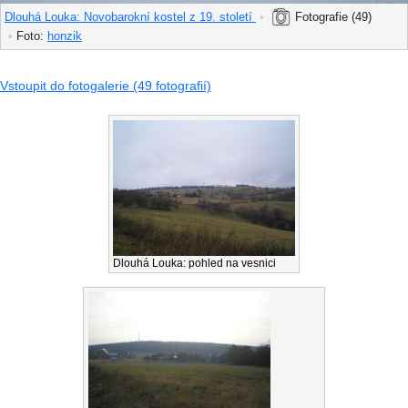
Dlouhá Louka: Novobarokní kostel z 19. století
•
Fotografie (49)
•
Foto:
honzik
Vstoupit do fotogalerie (49 fotografií)
Dlouhá Louka: pohled na vesnici