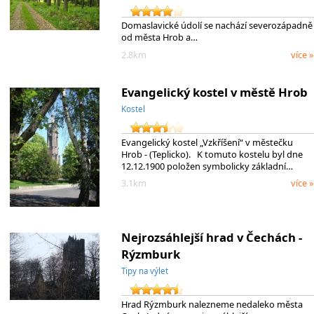
Domaslavické údolí se nachází severozápadně
od města Hrob a…
2.8km
více »
Evangelický kostel v městě Hrob
Kostel
Evangelický kostel „Vzkříšení“ v městečku
Hrob - (Teplicko). K tomuto kostelu byl dne
12.12.1900 položen symbolicky základní…
3.1km
více »
Nejrozsáhlejší hrad v Čechách -
Rýzmburk
Tipy na výlet
Hrad Rýzmburk nalezneme nedaleko města