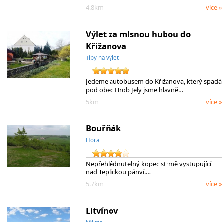
4.8km
více »
Výlet za mlsnou hubou do
Křižanova
Tipy na výlet
Jedeme autobusem do Křižanova, který spadá
pod obec Hrob Jely jsme hlavně…
5km
více »
Bouřňák
Hora
Nepřehlédnutelný kopec strmě vystupující
nad Teplickou pánví.…
5.7km
více »
Litvínov