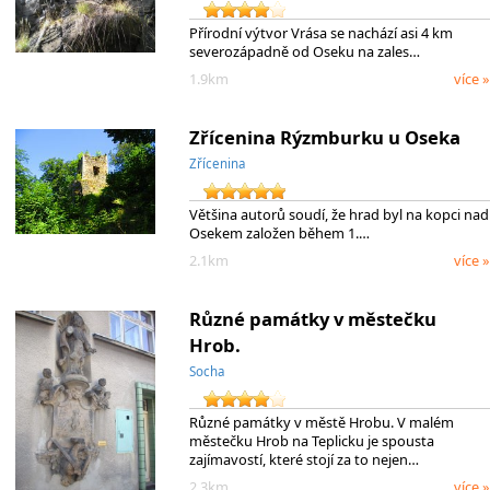
Přírodní výtvor Vrása se nachází asi 4 km
severozápadně od Oseku na zales…
1.9km
více »
Zřícenina Rýzmburku u Oseka
Zřícenina
Většina autorů soudí, že hrad byl na kopci nad
Osekem založen během 1.…
2.1km
více »
Různé památky v městečku
Hrob.
Socha
Různé památky v městě Hrobu. V malém
městečku Hrob na Teplicku je spousta
zajímavostí, které stojí za to nejen…
2.3km
více »