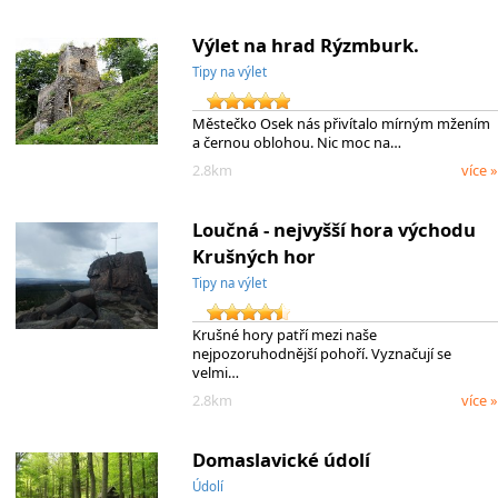
Výlet na hrad Rýzmburk.
Tipy na výlet
Městečko Osek nás přivítalo mírným mžením
a černou oblohou. Nic moc na…
2.8km
více »
Loučná - nejvyšší hora východu
Krušných hor
Tipy na výlet
Krušné hory patří mezi naše
nejpozoruhodnější pohoří. Vyznačují se
velmi…
2.8km
více »
Domaslavické údolí
Údolí