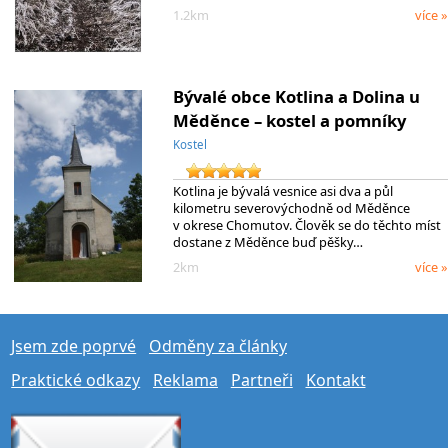
1.2km
více »
Bývalé obce Kotlina a Dolina u
Měděnce – kostel a pomníky
Kostel
Kotlina je bývalá vesnice asi dva a půl
kilometru severovýchodně od Měděnce
v okrese Chomutov. Člověk se do těchto míst
dostane z Měděnce buď pěšky…
2km
více »
Jsem zde poprvé
Odměny za články
Praktické odkazy
Reklama
Partneři
Kontakt