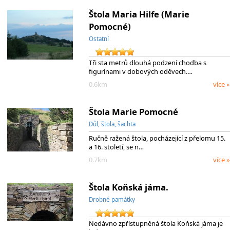
Štola Maria Hilfe (Marie
Pomocné)
Ostatní
Tři sta metrů dlouhá podzení chodba s
figurínami v dobových oděvech.…
0.6km
více »
Štola Marie Pomocné
Důl, štola, šachta
Ručně ražená štola, pocházející z přelomu 15.
a 16. století, se n…
0.7km
více »
Štola Koňská jáma.
Drobné památky
Nedávno zpřístupněná štola Koňská jáma je