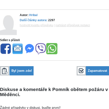
Autor:
Hribal
Další články autora:
2297
hodnotit kvalitu příspěvku
|
nahlásit příspěvek redakci
Sdílet s přáteli
Byl jsem zde!
Zapamatovat
Diskuse a komentáře k Pomník obětem požáru v
Měděnci.
Žádné příspěvky v diskusi, buďte první!