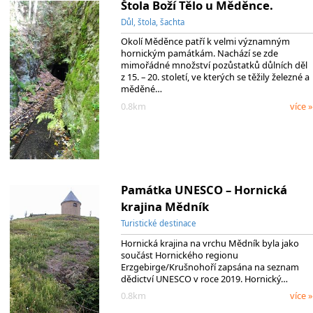
Štola Boží Tělo u Měděnce.
Důl, štola, šachta
Okolí Měděnce patří k velmi významným
hornickým památkám. Nachází se zde
mimořádné množství pozůstatků důlních děl
z 15. – 20. století, ve kterých se těžily železné a
měděné…
0.8km
více »
Památka UNESCO – Hornická
krajina Mědník
Turistické destinace
Hornická krajina na vrchu Mědník byla jako
součást Hornického regionu
Erzgebirge/Krušnohoří zapsána na seznam
dědictví UNESCO v roce 2019. Hornický…
0.8km
více »