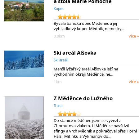
a štola Marie Pomocné
Kopec
Bývalá banícka obec Mědenec a jej
vyhliadkový kopec Mědník, nemecky…
0.8km
více »
Ski areál Alšovka
Ski areál
Menší lyžařský areál Alšovka leží na
východním okraji Měděnce, ne…
1km
více »
Z Měděnce do Lužného
Trasa
Do stanice měděnec jsem se vyvezl z
Chomutova vlakem. U Měděnce navštívil
sfingy a vrch Mědník a pokračoval přes Horní
Halži, Mítinku a Vykmanov do…