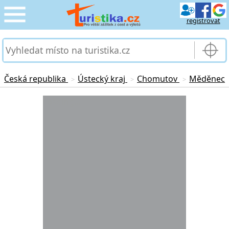
registrovat
CESTOVÁNÍ
›
SLUŽBY & DOPRAVA
›
Česká republika
Ústecký kraj
Chomutov
Měděnec
>
>
>
PRO TURISTY
Loading...
›
MOJE TURISTIKA
›