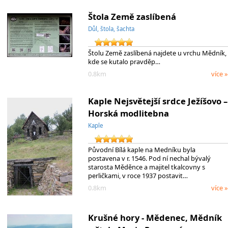
Štola Země zaslíbená
Důl, štola, šachta
Štolu Země zaslíbená najdete u vrchu Mědník,
kde se kutalo pravděp…
0.8km
více »
Kaple Nejsvětejší srdce Ježíšovo –
Horská modlitebna
Kaple
Původní Bílá kaple na Medníku byla
postavena v r. 1546. Pod ní nechal bývalý
starosta Měděnce a majitel tkalcovny s
perličkami, v roce 1937 postavit…
0.8km
více »
Krušné hory - Mědenec, Mědník