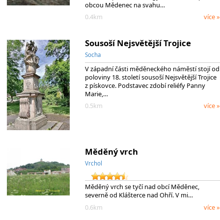
obcou Mědenec na svahu…
0.4km
více »
Sousoší Nejsvětější Trojice
Socha
V západní části měděneckého náměstí stojí od
poloviny 18. století sousoší Nejsvětější Trojice
z pískovce. Podstavec zdobí reliéfy Panny
Marie,…
0.5km
více »
Měděný vrch
Vrchol
Měděný vrch se tyčí nad obcí Měděnec,
severně od Klášterce nad Ohří. V mi…
0.6km
více »