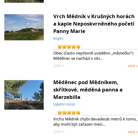
Vrch Mědník v Krušných horách
a kaple Neposkvrněného početí
Panny Marie
Kopec
Obec (často nepřesně uváděno „městečko“)
Měděnec se nachází v okr…
0.8km
více »
Měděnec pod Mědníkem,
skřítkové, měděná panna a
Marzebilla
Výletní místo
Vrchu Mědník chybí devadesát metrů k tomu,
aby mohl být zařazen mezi…
0.8km
více »