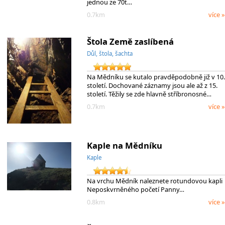
jednou ze 70t…
0.7km
více »
Štola Země zaslíbená
Důl, štola, šachta
Na Mědníku se kutalo pravděpodobně již v 10.
století. Dochované záznamy jsou ale až z 15.
století. Těžily se zde hlavně stříbronosné…
0.7km
více »
Kaple na Mědníku
Kaple
Na vrchu Mědník naleznete rotundovou kapli
Neposkvrněného početí Panny…
0.8km
více »