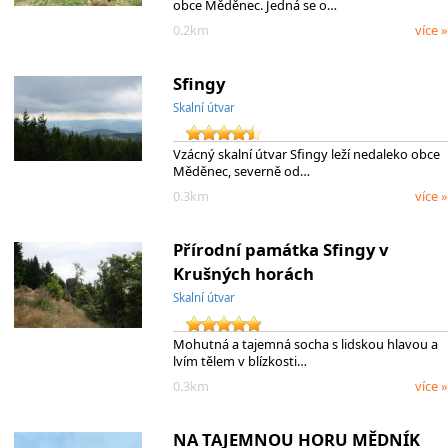
obce Měděnec. Jedná se o…
0.2km
více »
Sfingy
Skalní útvar
Vzácný skalní útvar Sfingy leží nedaleko obce
Měděnec, severně od…
0.3km
více »
Přírodní památka Sfingy v
Krušných horách
Skalní útvar
Mohutná a tajemná socha s lidskou hlavou a
lvím tělem v blízkosti…
0.3km
více »
NA TAJEMNOU HORU MĚDNÍK