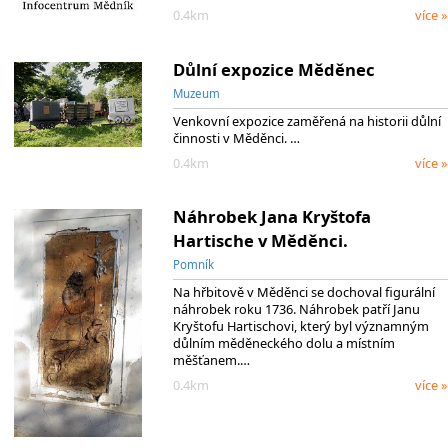
0.4km
více »
Důlní expozice Měděnec
Muzeum
Venkovní expozice zaměřená na historii důlní
činnosti v Měděnci. …
0.4km
více »
Náhrobek Jana Kryštofa
Hartische v Měděnci.
Pomník
Na hřbitově v Měděnci se dochoval figurální
náhrobek roku 1736. Náhrobek patří Janu
Kryštofu Hartischovi, který byl významným
důlním měděneckého dolu a místním
měšťanem.…
0.4km
více »