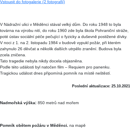
Vstoupit do fotogalerie (2 fotografií)
V Nádražní ulici v Měděnci stával velký dům. Do roku 1948 to byla
továrna na výrobu nití, do roku 1960 zde byla škola Pohraniční stráže,
poté ústav sociální péče pečující o fyzicky a duševně postižené dívky.
V noci z 1. na 2. listopadu 1984 v budově vypukl požár, při kterém
zahynulo 26 děvčat a několik dalších utrpělo zranění. Budova byla
zcela zničena.
Tato tragedie nebyla nikdy docela objasněna.
Podle této události byl natočen film – Requiem pro panenku.
Tragickou událost dnes připomíná pomník na místě neštěstí.
Poslední aktualizace: 25.10.2021
Nadmořská výška:
850 metrů nad mořem
Pomník obětem požáru v Měděnci.
na mapě