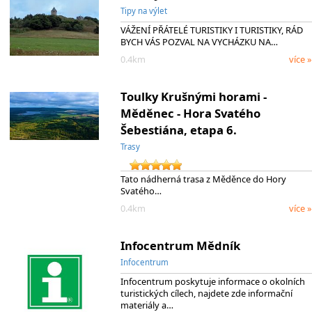
Tipy na výlet
VÁŽENÍ PŘÁTELÉ TURISTIKY I TURISTIKY, RÁD
BYCH VÁS POZVAL NA VYCHÁZKU NA…
0.4km
více »
Toulky Krušnými horami -
Měděnec - Hora Svatého
Šebestiána, etapa 6.
Trasy
Tato nádherná trasa z Měděnce do Hory
Svatého…
0.4km
více »
Infocentrum Mědník
Infocentrum
Infocentrum poskytuje informace o okolních
turistických cílech, najdete zde informační
materiály a…