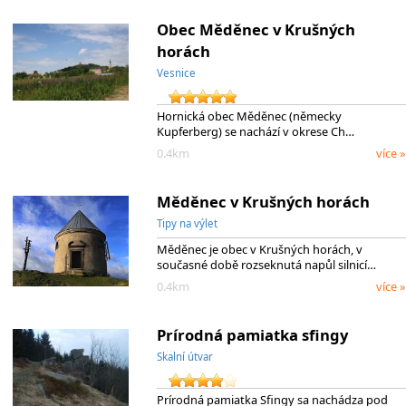
Obec Měděnec v Krušných
horách
Vesnice
Hornická obec Měděnec (německy
Kupferberg) se nachází v okrese Ch…
0.4km
více »
Měděnec v Krušných horách
Tipy na výlet
Měděnec je obec v Krušných horách, v
současné době rozseknutá napůl silnicí…
0.4km
více »
Prírodná pamiatka sfingy
Skalní útvar
Prírodná pamiatka Sfingy sa nachádza pod