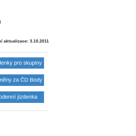
)
í aktualizace: 3.10.2011
denky pro skupiny
ěny za ČD Body
odenní jizdenka