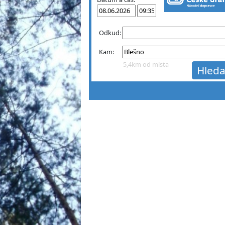
Odkud:
Kam:
5,4km od místa