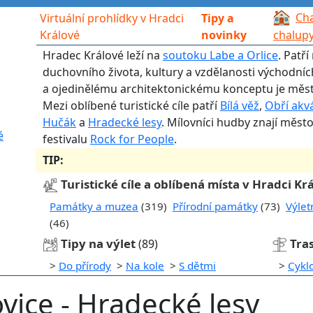
Cha
Virtuální prohlídky v Hradci
Tipy a
Králové
novinky
chalup
Hradec Králové leží na
soutoku Labe a Orlice
. Patř
duchovního života, kultury a vzdělanosti východní
a ojedinělému architektonickému konceptu je měst
Mezi oblíbené turistické cíle patří
Bílá věž
,
Obří akv
Hučák
a
Hradecké lesy
. Mílovníci hudby znají měst
é
festivalu
Rock for People
.
TIP:
Turistické cíle a oblíbená místa v Hradci Kr
Památky a muzea
(319)
Přírodní památky
(73)
Výlet
(46)
Tipy na výlet
Tra
(89)
>
Do přírody
>
Na kole
>
S dětmi
>
Cykl
ice - Hradecké lesy