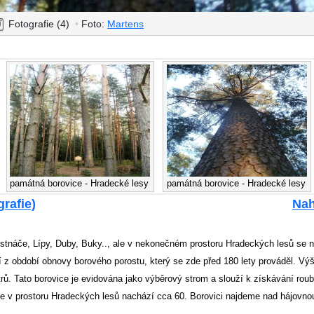
Fotografie (4)
•
Foto:
Martens
památná borovice - Hradecké lesy
památná borovice - Hradecké lesy
grafie)
Nah
stnáče, Lípy, Duby, Buky.., ale v nekonečném prostoru Hradeckých lesů se n
zí z období obnovy borového porostu, který se zde před 180 lety prováděl. Vý
ů. Tato borovice je evidována jako výběrový strom a slouží k získávání ro
e v prostoru Hradeckých lesů nachází cca 60. Borovici najdeme nad hájovnou