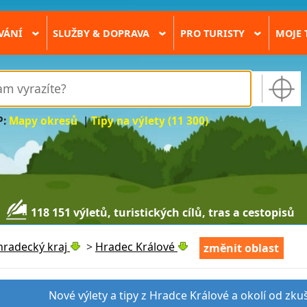
VÁNÍ
SLUŽBY & DOPRAVA
PRO TURISTY
MOJE 
›
›
›
P:
Mapy okresů
|
Tipy na výlety (11 300)
118 151 výletů, turistických cílů, tras a cestopisů
hradecký kraj
>
Hradec Králové
změnit oblast
Nové výlety a tipy z Hradce Králové a okolí od zku