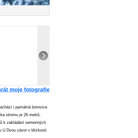
rát moje fotografie
achází i památná borovice.
ška stromu je 26 metrů,
ubů k zakládání semenných
 U Dvou závor v blízkosti