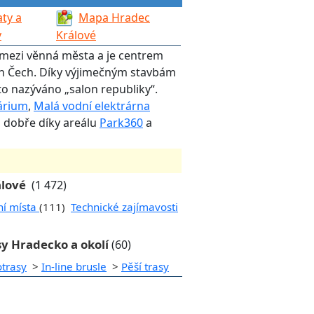
ty a
Mapa Hradec
y
Králové
í mezi věnná města a je centrem
ch Čech. Díky výjimečným stavbám
o nazýváno „salon republiky“.
árium
,
Malá vodní elektrárna
o dobře díky areálu
Park360
a
álové
(1 472)
ní místa
(111)
Technické zajímavosti
sy Hradecko a okolí
(60)
otrasy
>
In-line brusle
>
Pěší trasy