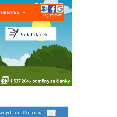
TURISTIKA
›
registrovat
Přidat článek
1 537 204,- odměny za články
šených turistů na email