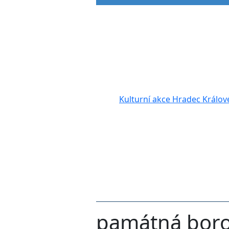
Kulturní akce Hradec Králov
památná borov