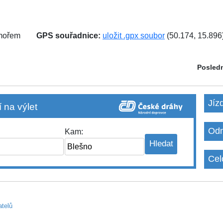
 mořem
GPS souřadnice:
uložit .gpx soubor
(50.174, 15.896
Posledn
Jíz
 na výlet
Odm
Kam:
Cel
atelů