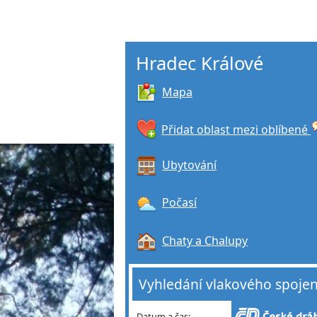
Hradec Králové
Mapa
Přidat oblast mezi oblíbené
Ubytování
Počasí
Chaty a Chalupy
Vyhledání vlakového spojen
Datum a čas: