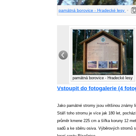
památná borovice - Hradecké lesy
•
památná borovice - Hradecké lesy
Vstoupit do fotogalerie (4 foto
Jako památné stromy jsou většinou známy li
Stáří toho stromu je více jak 180 let, pochá
průměr kmene 225 cm a šířka koruny 12 metr
sadů a ke sběru osiva. Výběrových stromů s
lesní cesty Písečnice.