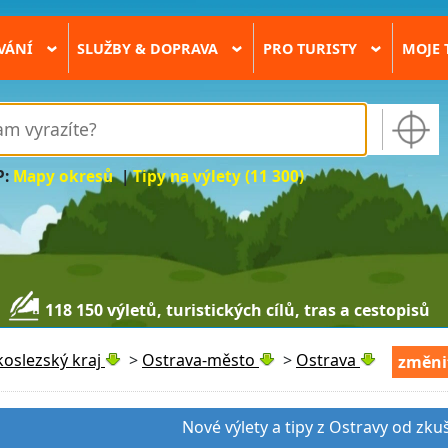
VÁNÍ
SLUŽBY & DOPRAVA
PRO TURISTY
MOJE 
›
›
›
P:
Mapy okresů
|
Tipy na výlety (11 300)
118 150 výletů, turistických cílů, tras a cestopisů
oslezský kraj
>
Ostrava-město
>
Ostrava
změni
Nové výlety a tipy z Ostravy od zku