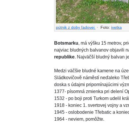
pútnik z doby ľadovej
•
Foto:
ivetka
Botsmarku
, má výšku 15 metrov, pr
najviac bludných balvanov objavili 
republike
. Najväčší bludný balvan j
Medzi väčšie bludné kamene na územ
Sládkovičově náměstí neďaleko Třeb
doska s údajmi pripomínajúcimi význa
1377- písomná zmienka pri delení O
1532 - po boji proti Turkom udelil 
1918 - koniec 1. svertovej vojny a v
1945 - oslobodenie Třebatic a koniec
1964 - neviem, pomôžte.