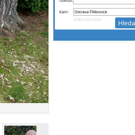
Odkud:
Kam:
0,5km od místa