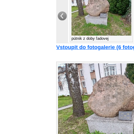
pútnik z doby ľadovej
Vstoupit do fotogalerie (6 fotog