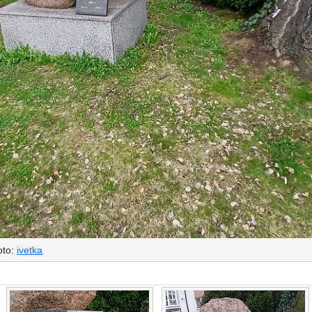
oto:
ivetka