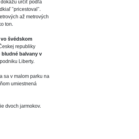
 dokážu určiť podľa
kiaľ "pricestoval".
metrových až metrových
o ton.
e vo švédskom
Českej republiky
e bludné balvany v
podniku Liberty.
a sa v malom parku na
ri ňom umiestnená
nie dvoch jarmokov.