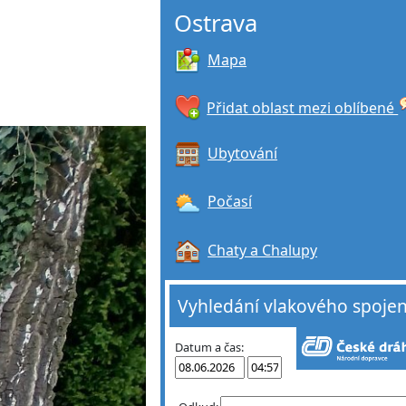
Ostrava
Mapa
Přidat oblast mezi oblíbené
Ubytování
Počasí
Chaty a Chalupy
Vyhledání vlakového spojen
Datum a čas: