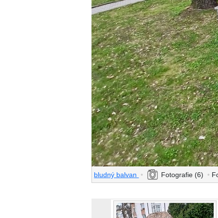
bludný balvan
•
Fotografie (6)
•
F