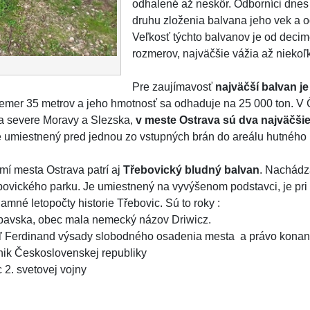
odhalené až neskôr. Odborníci dnes
druhu zloženia balvana jeho vek a od
Veľkosť týchto balvanov je od deci
rozmerov, najväčšie vážia až niekoľk
Pre zaujímavosť
najväčší balvan j
iemer 35 metrov a jeho hmotnosť sa odhaduje na 25 000 ton. V 
na severe Moravy a Slezska,
v meste Ostrava sú dva najväčši
e umiestnený pred jednou zo vstupných brán do areálu hutného 
í mesta Ostrava patrí aj
Třebovický bludný balvan
. Nachádz
ovického parku. Je umiestnený na vyvýšenom podstavci, je p
mné letopočty historie Třebovic. Sú to roky :
pavska, obec mala nemecký názov Driwicz.
kráľ Ferdinand výsady slobodného osadenia mesta a právo kona
znik Československej republiky
 2. svetovej vojny