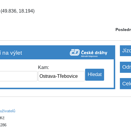
(49.836, 18.194)
Posledn
Jíz
 na výlet
Odm
Kam:
Cel
uživatelů
 Kč
286