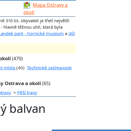
Mapa Ostravy a
okolí
ě 310 tis. obyvateli je třetí největší
 hlavně těžnou uhlí, která byla
Landek park - hornické muzeum
a
důl
okolí
(470)
ní místa
(40)
Technické zajímavosti
y Ostrava a okolí
(65)
otrasy
>
Pěší trasy
ný balvan