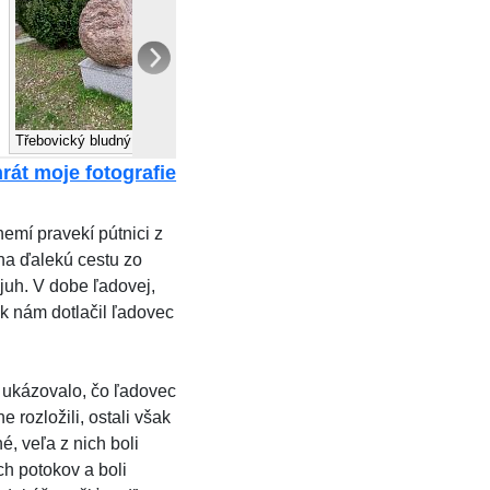
Třebovický bludný balvan
škadinávsky turista
rát moje fotografie
nemí pravekí pútnici z
 na ďalekú cestu zo
uh. V dobe ľadovej,
 k nám dotlačil ľadovec
 ukázovalo, čo ľadovec
 rozložili, ostali však
, veľa z nich boli
h potokov a boli