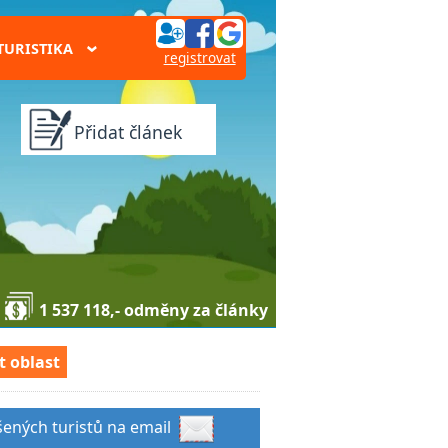
TURISTIKA
›
registrovat
Přidat článek
1 537 118,- odměny za články
t oblast
šených turistů na email