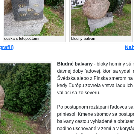
doska s letopočtami
bludný balvan
rafií)
Nah
Bludné balvany
- bloky horniny sú 
dávnej doby ľadovej, ktorí sa vydali
Švédska alebo z Fínska smerom na j
kedy Európu zovrela vrstva ľadu ich
valiaci sa zo severu.
Po postupnom roztápani ľadovca sa
priniesol. Kmene stromov sa postupne
balvany cestou vyhladené a obrúsené
nadlho uschované v zemi a v korytác