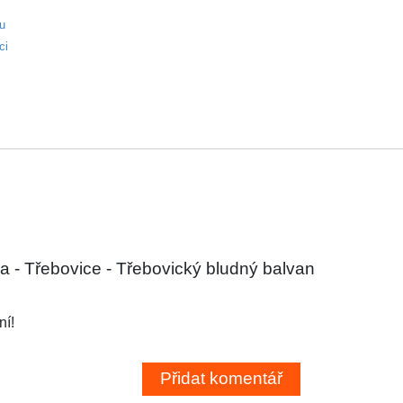
ku
ci
a - Třebovice - Třebovický bludný balvan
ní!