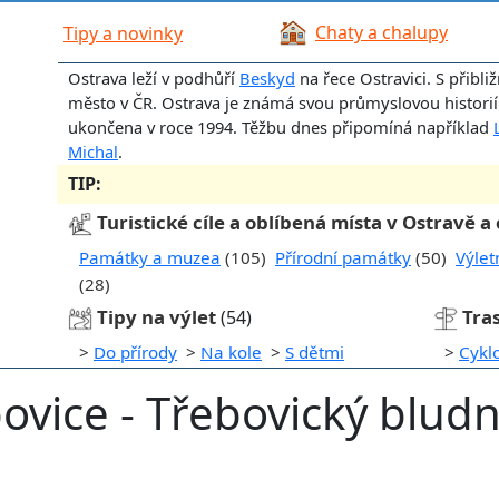
Chaty a chalupy
Tipy a novinky
Ostrava leží v podhůří
Beskyd
na řece Ostravici. S přibližn
město v ČR. Ostrava je známá svou průmyslovou historií -
ukončena v roce 1994. Těžbu dnes připomíná například
Michal
.
TIP:
Turistické cíle a oblíbená místa v Ostravě a 
Památky a muzea
(105)
Přírodní památky
(50)
Výlet
(28)
Tipy na výlet
Tras
(54)
>
Do přírody
>
Na kole
>
S dětmi
>
Cykl
bovice - Třebovický blud