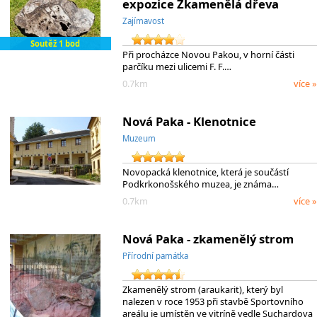
expozice Zkamenělá dřeva
Zajímavost
Soutěž 1 bod
Při procházce Novou Pakou, v horní části
parčíku mezi ulicemi F. F.…
0.7km
více »
Nová Paka - Klenotnice
Muzeum
Novopacká klenotnice, která je součástí
Podkrkonošského muzea, je známa…
0.7km
více »
Nová Paka - zkamenělý strom
Přírodní památka
Zkamenělý strom (araukarit), který byl
nalezen v roce 1953 při stavbě Sportovního
areálu je umístěn ve vitríně vedle Suchardova