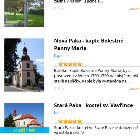
začína v Radimi u Jičína a…
0.9km
více »
Nová Paka - kaple Bolestné
Panny Marie
Kaple
Barokní kaple Bolestné Panny Marie, byla
postavena v letech 1700-1709 na místě menší
starší Kapličky. Kaple byla vystavěna na…
1.1km
více »
Stará Paka - kostel sv. Vavřince
Kostel
Stará Paka - kostel ve Staré Pace je doložen již
Soutěž 1 bod
za vlády Karla IV.…