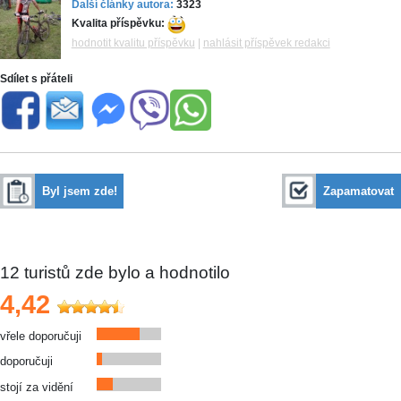
Další články autora:
3323
Kvalita příspěvku:
hodnotit kvalitu příspěvku
|
nahlásit příspěvek redakci
Sdílet s přáteli
Byl jsem zde!
Zapamatovat
12
turistů zde bylo a hodnotilo
4,42
vřele doporučuji
doporučuji
stojí za vidění