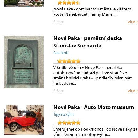
Nová Paka - dominantou města je klášterní
kostel Nanebevzetí Panny Marie,…
0.4km
více »
Nová Paka - pamětní deska
Stanislav Sucharda
Památník
V Kotíkově ulici v Nové Pace nedaleko
autobusového nádraží po levé straně ve
směru k silnici Praha - Špindlerův Mlýn nám
na budově…
0.6km
více »
Nová Paka - Auto Moto museum
Tipy na výlet
Směřujeme do Podkrkonoší, do Nové Paky, za
vůní benzínu, za motorovými…