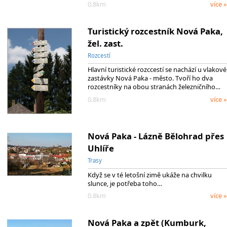
0.8km
více »
Turistický rozcestník Nová Paka,
žel. zast.
Rozcestí
Hlavní turistické rozccestí se nachází u vlakové
zastávky Nová Paka - město. Tvoří ho dva
rozcestníky na obou stranách železničního…
0.8km
více »
Nová Paka - Lázně Bělohrad přes
Uhlíře
Trasy
Když se v té letošní zimě ukáže na chvilku
slunce, je potřeba toho…
0.8km
více »
Nová Paka a zpět (Kumburk,