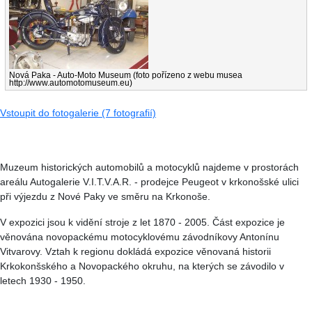
Nová Paka - Auto-Moto Museum (foto pořízeno z webu musea
http://www.automotomuseum.eu)
Vstoupit do fotogalerie (7 fotografií)
Muzeum historických automobilů a motocyklů najdeme v prostorách
areálu Autogalerie V.I.T.V.A.R. - prodejce Peugeot v krkonošské ulici
při výjezdu z Nové Paky ve směru na Krkonoše.
V expozici jsou k vidění stroje z let 1870 - 2005. Část expozice je
věnována novopackému motocyklovému závodníkovy Antonínu
Vitvarovy. Vztah k regionu dokládá expozice věnovaná historii
Krkokonšského a Novopackého okruhu, na kterých se závodilo v
letech 1930 - 1950.