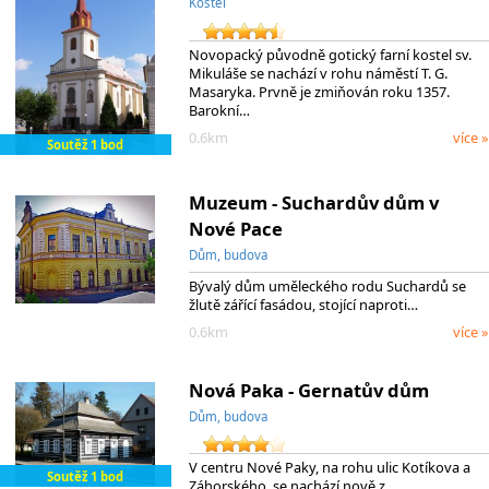
Kostel
Novopacký původně gotický farní kostel sv.
Mikuláše se nachází v rohu náměstí T. G.
Masaryka. Prvně je zmiňován roku 1357.
Barokní…
0.6km
více »
Soutěž 1 bod
Muzeum - Suchardův dům v
Nové Pace
Dům, budova
Bývalý dům uměleckého rodu Suchardů se
žlutě zářící fasádou, stojící naproti…
0.6km
více »
Nová Paka - Gernatův dům
Dům, budova
V centru Nové Paky, na rohu ulic Kotíkova a
Soutěž 1 bod
Záhorského, se nachází nově z…