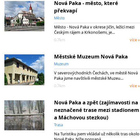
Nová Paka - město, které
překvapí
Město
Město - Nová Paka v okrese Jičín, ležící mezi
Českým rájem a Krkonošemi, je…
0.7km
více »
Městské Muzeum Nová Paka
Muzeum
V severovýchodních Čechách, ve městě Nová
Paka jsme navštívili městské Muzeu…
0.7km
více »
Nová Paka a zpět (zajímavosti na
neznačené trase mezi stadionem
a Máchovou stezkou)
Trasa
Na Turistiku jsem vkládal už několik tras okolo
Nové Paky. Níže popsaná…