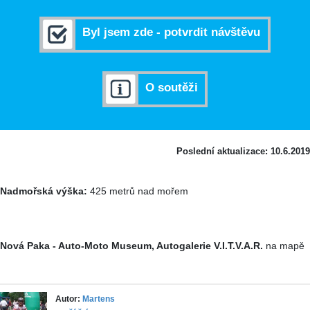
Byl jsem zde - potvrdit návštěvu
O soutěži
Poslední aktualizace: 10.6.2019
Nadmořská výška:
425 metrů nad mořem
Nová Paka - Auto-Moto Museum, Autogalerie V.I.T.V.A.R.
na mapě
Autor:
Martens