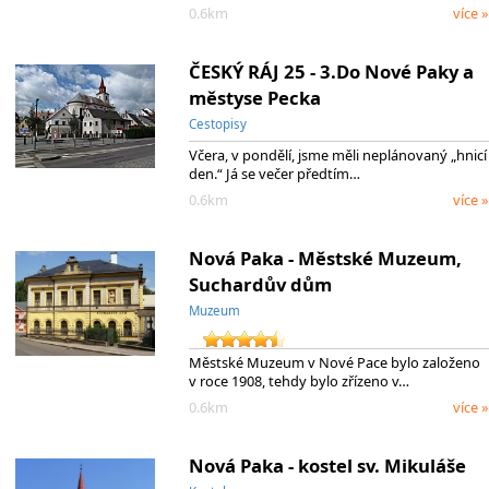
0.6km
více »
ČESKÝ RÁJ 25 - 3.Do Nové Paky a
městyse Pecka
Cestopisy
Včera, v pondělí, jsme měli neplánovaný „hnicí
den.“ Já se večer předtím…
0.6km
více »
Nová Paka - Městské Muzeum,
Suchardův dům
Muzeum
Městské Muzeum v Nové Pace bylo založeno
v roce 1908, tehdy bylo zřízeno v…
0.6km
více »
Nová Paka - kostel sv. Mikuláše