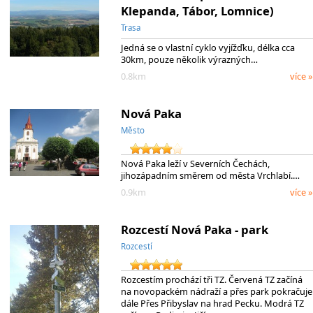
Klepanda, Tábor, Lomnice)
Trasa
Jedná se o vlastní cyklo vyjížďku, délka cca
30km, pouze několik výrazných…
0.8km
více »
Nová Paka
Město
Nová Paka leží v Severních Čechách,
jihozápadním směrem od města Vrchlabí.…
0.9km
více »
Rozcestí Nová Paka - park
Rozcestí
Rozcestím prochází tři TZ. Červená TZ začíná
na novopackém nádraží a přes park pokračuje
dále Přes Přibyslav na hrad Pecku. Modrá TZ