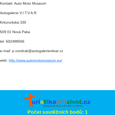
Kontakt: Auto-Moto Museum
Autogalerie V.I.T.V.A.R.
Krkonošská 330
509 01 Nová Paka
tel: 602488566
e-mail: p.vondrak@autogalerievitvar.cz
web:
http://www.automotomuseum.eu/
Počet soutěžních bodů: 1