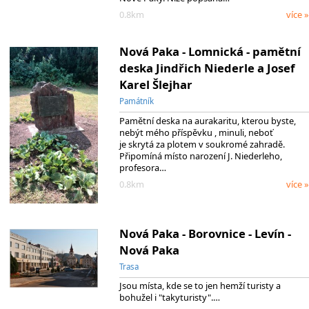
0.8km
více »
Nová Paka - Lomnická - pamětní
deska Jindřich Niederle a Josef
Karel Šlejhar
Památník
Pamětní deska na aurakaritu, kterou byste,
nebýt mého příspěvku , minuli, neboť
je skrytá za plotem v soukromé zahradě.
Připomíná místo narození J. Niederleho,
profesora…
0.8km
více »
Nová Paka - Borovnice - Levín -
Nová Paka
Trasa
Jsou místa, kde se to jen hemží turisty a
bohužel i "takyturisty".…