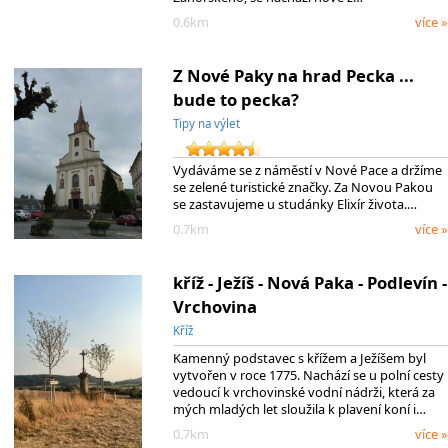
0.6km
více »
Z Nové Paky na hrad Pecka ...
bude to pecka?
Tipy na výlet
Vydáváme se z náměstí v Nové Pace a držíme
se zelené turistické značky. Za Novou Pakou
se zastavujeme u studánky Elixír života.…
0.7km
více »
kříž - Ježíš - Nová Paka - Podlevín -
Vrchovina
Kříž
Kamenný podstavec s křížem a Ježíšem byl
vytvořen v roce 1775. Nachází se u polní cesty
vedoucí k vrchovinské vodní nádrži, která za
mých mladých let sloužila k plavení koní i…
0.7km
více »