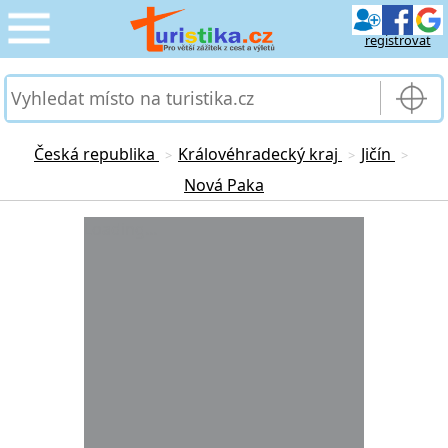
registrovat
CESTOVÁNÍ
›
SLUŽBY & DOPRAVA
›
Česká republika
Královéhradecký kraj
Jičín
>
>
>
Nová Paka
PRO TURISTY
›
Loading...
MOJE TURISTIKA
›