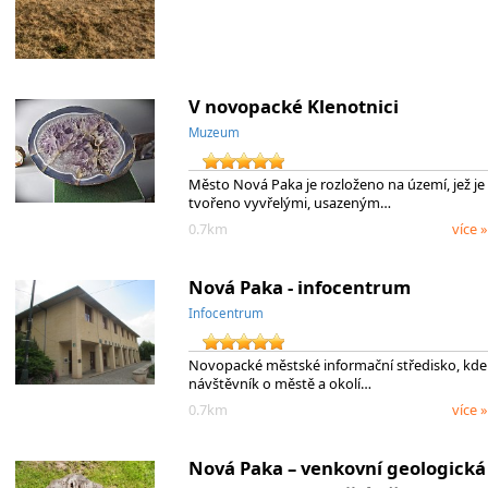
V novopacké Klenotnici
Muzeum
Město Nová Paka je rozloženo na území, jež je
tvořeno vyvřelými, usazeným…
0.7km
více »
Nová Paka - infocentrum
Infocentrum
Novopacké městské informační středisko, kde
návštěvník o městě a okolí…
0.7km
více »
Nová Paka – venkovní geologická