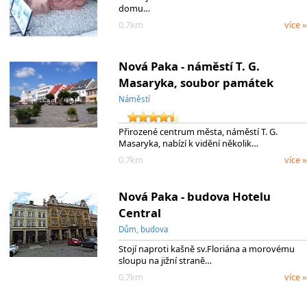
domu…
0.7km
více »
Nová Paka - náměstí T. G.
Masaryka, soubor památek
Náměstí
Přirozené centrum města, náměstí T. G.
Masaryka, nabízí k vidění několik…
0.7km
více »
Nová Paka - budova Hotelu
Central
Dům, budova
Stojí naproti kašně sv.Floriána a morovému
sloupu na jižní straně…
0.7km
více »