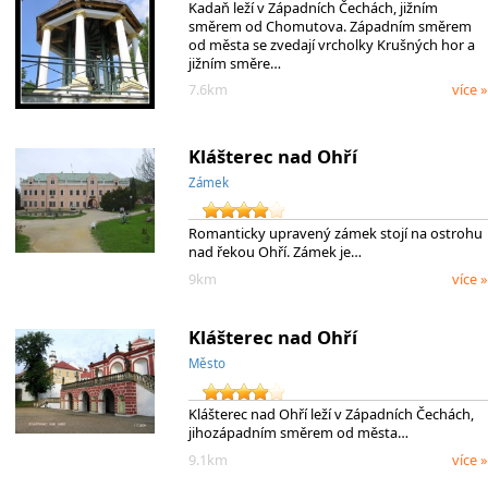
Kadaň leží v Západních Čechách, jižním
směrem od Chomutova. Západním směrem
od města se zvedají vrcholky Krušných hor a
jižním směre…
7.6km
více »
Klášterec nad Ohří
Zámek
Romanticky upravený zámek stojí na ostrohu
nad řekou Ohří. Zámek je…
9km
více »
Klášterec nad Ohří
Město
Klášterec nad Ohří leží v Západních Čechách,
jihozápadním směrem od města…
9.1km
více »