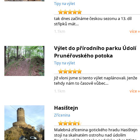
Tipy na výlet
tak dnes začínáme českou sezonu a 13. díl
střípků mát…
1.1km
více »
Výlet do přírodního parku Údolí
Prunéřovského potoka
Tipy na výlet
Již vloni jsme si tento výlet naplánovali. Jenže
tehdy nám to časově vůbec…
1.1km
více »
Hasištejn
Zřícenina
Malebná zřícenina gotického hradu Hasištejn
stojí na skalnatém ostrohu nad údolím