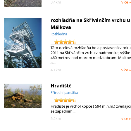
3.4km
více »
rozhľadňa na Skřivánčím vrchu u
Málkova
Rozhledna
Táto oceľová rozhľadňa bola postavená v roku
2011 na Skřivánčim vrchu v nadmorskej výške
460 metrov nad morom medzi obcami Malkov
a…
4.1km
více »
Hradiště
Přírodní památka
Hradiště je vrchol kopce ( 594 m.n.m.) zvedající
se západním…
5.2km
více »