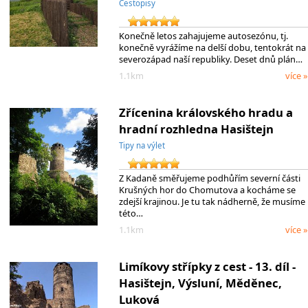
Cestopisy
Konečně letos zahajujeme autosezónu, tj.
konečně vyrážíme na delší dobu, tentokrát na
severozápad naší republiky. Deset dnů plán…
1.1km
více »
Zřícenina královského hradu a
hradní rozhledna Hasištejn
Tipy na výlet
Z Kadaně směřujeme podhůřím severní části
Krušných hor do Chomutova a kocháme se
zdejší krajinou. Je tu tak nádherně, že musíme
této…
1.1km
více »
Limíkovy střípky z cest - 13. díl -
Hasištejn, Výsluní, Měděnec,
Luková