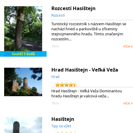
Rozcestí Hasištejn
Rozcestí
Turistický rozcestník s názvem Hasištejn se
nachází hned u parkoviště u zříceniny
stejnojmenného hradu. Tímto značeným
rozcestím…
1km
více »
Soutěž 5 bodů
Hrad Hasištejn - Veľká Veža
Hrad
Hrad Hasištejn - Veľká Veža Dominantou
hradu Hasištejn je valcová veža…
1km
více »
Hasištejn
Tipy na výlet