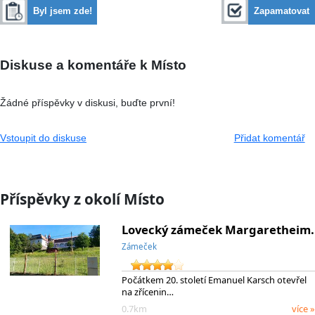
Byl jsem zde!
Zapamatovat
Diskuse a komentáře k Místo
Žádné příspěvky v diskusi, buďte první!
Vstoupit do diskuse
Přidat komentář
Příspěvky z okolí Místo
Lovecký zámeček Margaretheim.
Zámeček
Počátkem 20. století Emanuel Karsch otevřel
na zřícenin…
0.7km
více »