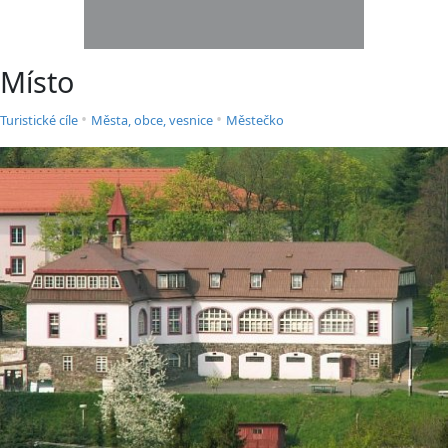
Místo
•
•
Turistické cíle
Města, obce, vesnice
Městečko