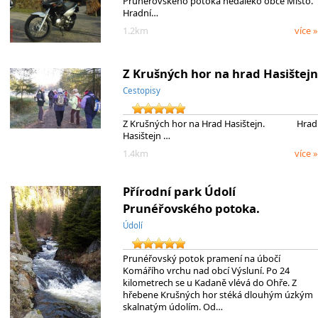
Prunéřovského potoka nedaleko obce Místo.
Hradní…
1.2km
více »
Z Krušných hor na hrad Hasištejn
Cestopisy
Z Krušných hor na Hrad Hasištejn. Hrad
Hasištejn …
1.4km
více »
Přírodní park Údolí
Prunéřovského potoka.
Údolí
Prunéřovský potok pramení na úbočí
Komářího vrchu nad obcí Výsluní. Po 24
kilometrech se u Kadaně vlévá do Ohře. Z
hřebene Krušných hor stéká dlouhým úzkým
skalnatým údolím. Od…