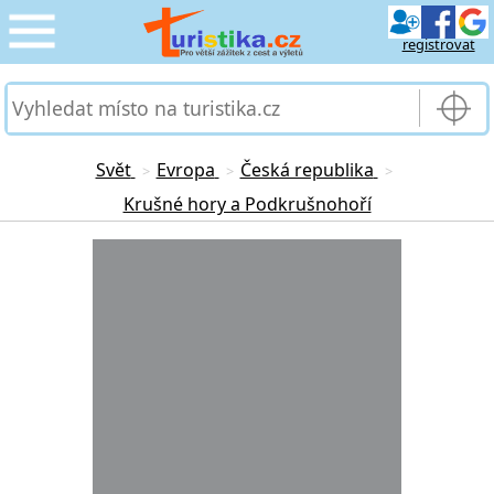
registrovat
CESTOVÁNÍ
›
SLUŽBY & DOPRAVA
›
Svět
Evropa
Česká republika
>
>
>
Krušné hory a Podkrušnohoří
PRO TURISTY
›
Loading...
MOJE TURISTIKA
›