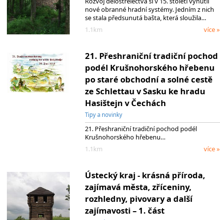
Rozvoj dělostřelectva si v 15. století vynutil
nové obranné hradní systémy. Jedním z nich
se stala předsunutá bašta, která sloužila…
1.1km
více »
21. Přeshraniční tradiční pochod
podél Krušnohorského hřebenu
po staré obchodní a solné cestě
ze Schlettau v Sasku ke hradu
Hasištejn v Čechách
Tipy a novinky
21. Přeshraniční tradiční pochod podél
Krušnohorského hřebenu…
1.1km
více »
Ústecký kraj - krásná příroda,
zajímavá města, zříceniny,
rozhledny, pivovary a další
zajímavosti – 1. část