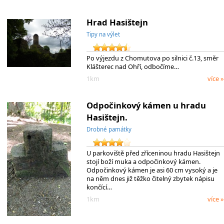
Hrad Hasištejn
Tipy na výlet
Po výjezdu z Chomutova po silnici č.13, směr
Klášterec nad Ohří, odbočíme…
1km
více »
Odpočinkový kámen u hradu
Hasištejn.
Drobné památky
U parkoviště před zříceninou hradu Hasištejn
stojí boží muka a odpočinkový kámen.
Odpočinkový kámen je asi 60 cm vysoký a je
na něm dnes již těžko čitelný zbytek nápisu
končící…
1km
více »