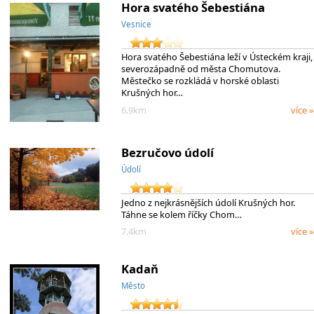
Hora svatého Šebestiána
Vesnice
Hora svatého Šebestiána leží v Ústeckém kraji,
severozápadně od města Chomutova.
Městečko se rozkládá v horské oblasti
Krušných hor…
6.9km
více »
Bezručovo údolí
Údolí
Jedno z nejkrásnějších údolí Krušných hor.
Táhne se kolem říčky Chom…
7.4km
více »
Kadaň
Město