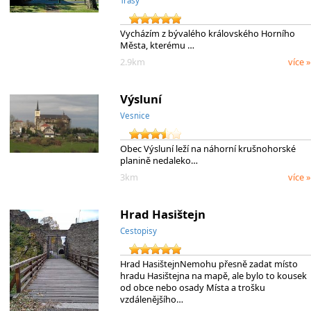
Trasy
Vycházím z bývalého královského Horního
Města, kterému …
2.9km
více »
Výsluní
Vesnice
Obec Výsluní leží na náhorní krušnohorské
planině nedaleko…
3km
více »
Hrad Hasištejn
Cestopisy
Hrad HasištejnNemohu přesně zadat místo
hradu Hasištejna na mapě, ale bylo to kousek
od obce nebo osady Místa a trošku
vzdálenějšího…