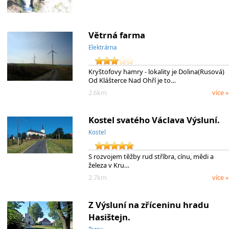
Větrná farma
Elektrárna
Kryštofovy hamry - lokality je Dolina(Rusová)
Od Klášterce Nad Ohří je to…
2.6km
více »
Kostel svatého Václava Výsluní.
Kostel
S rozvojem těžby rud stříbra, cínu, mědi a
železa v Kru…
2.7km
více »
Z Výsluní na zříceninu hradu
Hasištejn.