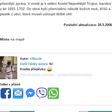
přesnější zprávy. V místě je k vidění Kostel Nejsvětější Trojice, barokní
z let 1691-1702. Do obce bylo přemístěno několik božích muk, křížů a
plastik z obcí, které museli ustoupit těžbě uhlí.
Poslední aktualizace: 28.5.2006
Místo
na mapě
Autor:
V.Macák
Další články autora:
92
Kvalita příspěvku:
hodnotit kvalitu příspěvku
|
nahlásit příspěvek redakci
Sdílet s přáteli