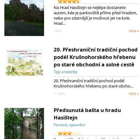
Na Hrad Hasištejn se nejlépe dostanete
autem, kde je parkoviště přímo před hradem,
nebo pro zdatnější je možnost jet na kole.
Hrad…
1km
více »
20. Přeshraniční tradiční pochod
podél Krušnohorského hřebenu
po staré obchodní a solné cestě
Tipy a novinky
20. Přeshraniční tradiční pochod podél
Krušnohorského hřebenu po staré obcho…
1.1km
více »
Předsunutá bašta u hradu
Hasištejn
Pevnost, opevnění