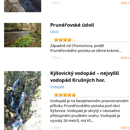
1.4km
více »
Prunéřovské údolí
Údolí
Západně od Chomutova, podél
Prunéřovského potoka se táhne krásné…
1.5km
více »
Kýšovický vodopád – nejvyšší
vodopád Krušných hor.
Vodopád
Vodopád je na bezejmenném pravostranném
přítoku Prunéřovského potoka pod obcí
Kýšovice. Vodopád je ukrytý v nesnadno
přístupném prudkém svahu. Vodopád je
vysoký 26 metrů, má tři…
2.4km
více »