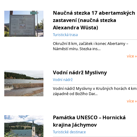
Naučná stezka 17 abertamských
zastavení (naučná stezka
Alexandra Wüsta)
Turistická trasa
Okružní 8 km, začátek i konec Abertamy –
Náměstí míru. Stezka ins…
více »
Vodní nádrž Myslivny
Vodní nádrž
Vodní nádrž Myslivny v Krušných horách 4 km
západně od Božího Dar…
více »
Památka UNESCO – Hornická
krajina Jáchymov
Turistické destinace