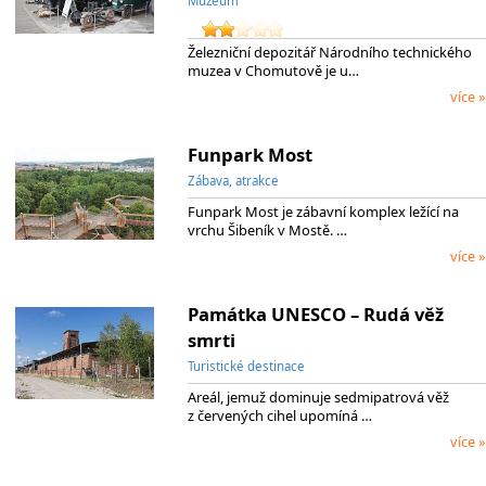
Muzeum
Železniční depozitář Národního technického
muzea v Chomutově je u…
více »
Funpark Most
Zábava, atrakce
Funpark Most je zábavní komplex ležící na
vrchu Šibeník v Mostě. …
více »
Památka UNESCO – Rudá věž
smrti
Turistické destinace
Areál, jemuž dominuje sedmipatrová věž
z červených cihel upomíná …
více »