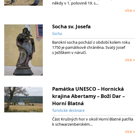
někdy v 1. polovině 19. s…
více »
Socha sv. Josefa
Socha
Barokní socha pochází z období kolem roku
1750 je památkově chráněna. Svatý Josef
s Ježíškem v náručí.
více »
Památka UNESCO – Hornická
krajina Abertamy – Boží Dar –
Horní Blatná
Turistické destinace
Část Krušných hor v okolí Horní Blatné patřila
k schwarzenberském…
více »