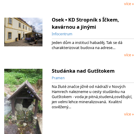
více »
Osek • KD Stropník s Íčkem,
kavárnou a jinými
Infocentrum
Jeden dům a institucí habaděj. Tak se dá
charakterizovat budova na adrese…
více »
Studánka nad Gutštokem
Pramen
Na žluté značce jižně od nádraží v Nových
Hamrech nalezneme u cesty studánku na
Gutštokem - voda je pitná,studená,osvěžující,
jen velmi lehce mineralizovaná. Kvalitní
osvěžený…
více »