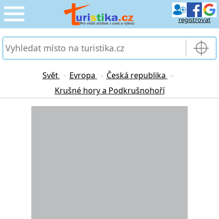
registrovat
CESTOVÁNÍ
›
SLUŽBY & DOPRAVA
›
Svět
Evropa
Česká republika
>
>
>
Krušné hory a Podkrušnohoří
PRO TURISTY
›
Loading...
MOJE TURISTIKA
›