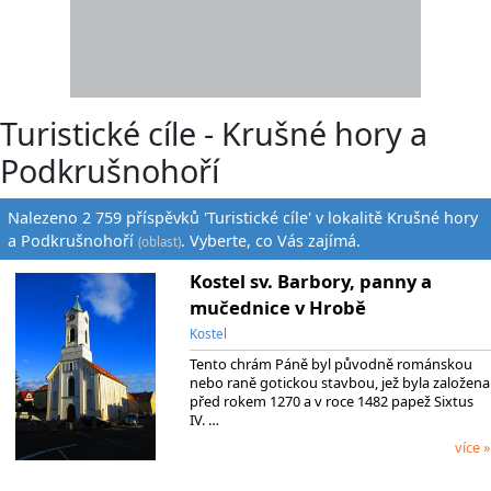
Turistické cíle - Krušné hory a
Podkrušnohoří
Nalezeno 2 759 příspěvků 'Turistické cíle' v lokalitě Krušné hory
a Podkrušnohoří
. Vyberte, co Vás zajímá.
(oblast)
Kostel sv. Barbory, panny a
mučednice v Hrobě
Kostel
Tento chrám Páně byl původně románskou
nebo raně gotickou stavbou, jež byla založena
před rokem 1270 a v roce 1482 papež Sixtus
IV. …
více »