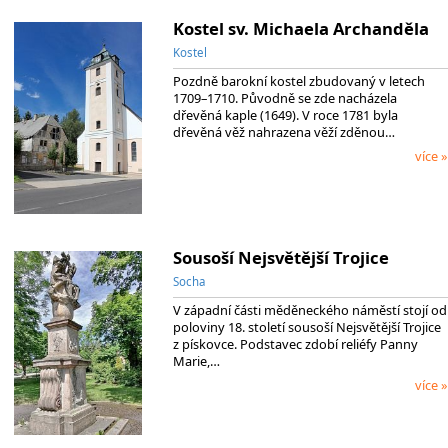
Kostel sv. Michaela Archanděla
Kostel
Pozdně barokní kostel zbudovaný v letech
1709–1710. Původně se zde nacházela
dřevěná kaple (1649). V roce 1781 byla
dřevěná věž nahrazena věží zděnou…
více »
Sousoší Nejsvětější Trojice
Socha
V západní části měděneckého náměstí stojí od
poloviny 18. století sousoší Nejsvětější Trojice
z pískovce. Podstavec zdobí reliéfy Panny
Marie,…
více »