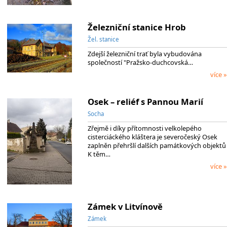
Železniční stanice Hrob
Žel. stanice
Zdejší železniční trať byla vybudována
společností "Pražsko-duchcovská…
více »
Osek – reliéf s Pannou Marií
Socha
Zřejmě i díky přítomnosti velkolepého
cisterciáckého kláštera je severočeský Osek
zaplněn přehršlí dalších památkových objektů
K těm…
více »
Zámek v Litvínově
Zámek