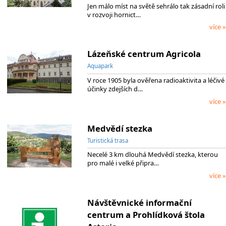
Jen málo míst na světě sehrálo tak zásadní roli
v rozvoji hornict…
více »
Lázeňské centrum Agricola
Aquapark
V roce 1905 byla ověřena radioaktivita a léčivé
účinky zdejších d…
více »
Medvědí stezka
Turistická trasa
Necelé 3 km dlouhá Medvědí stezka, kterou
pro malé i velké připra…
více »
Návštěvnické informační
centrum a Prohlídková štola