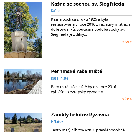
Kašna se sochou sv. Siegfrieda
Kašna
Kašna pochází z roku 1926 a byla
restaurována v roce 2016 z iniciativy místních
dobrovolníků. Současná podoba sochy sv.
Siegfrieda je z dílny…
více »
Perninské rašeliniště
Rašeliniště
Perninské rašeliniště bylo v roce 2016
vyhlášeno evropsky významn…
více »
Zaniklý hřbitov Ryžovna
Hřbitov
Tento malý hřbitov vznikl pravděpodobně