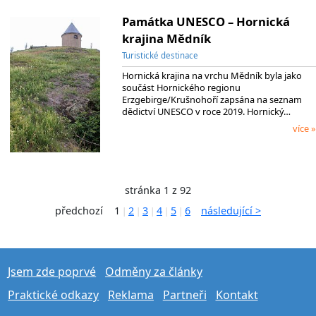
Památka UNESCO – Hornická
krajina Mědník
Turistické destinace
Hornická krajina na vrchu Mědník byla jako
součást Hornického regionu
Erzgebirge/Krušnohoří zapsána na seznam
dědictví UNESCO v roce 2019. Hornický…
více »
stránka 1 z 92
předchozí
1
2
3
4
5
6
následující >
|
|
|
|
|
Jsem zde poprvé
Odměny za články
Praktické odkazy
Reklama
Partneři
Kontakt