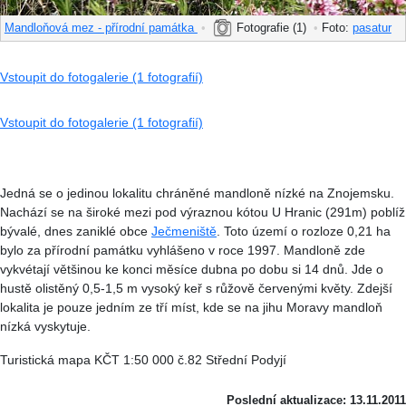
Mandloňová mez - přírodní památka
•
Fotografie (1)
•
Foto:
pasatur
Vstoupit do fotogalerie (1 fotografií)
Vstoupit do fotogalerie (1 fotografií)
Jedná se o jedinou lokalitu chráněné mandloně nízké na Znojemsku.
Nachází se na široké mezi pod výraznou kótou U Hranic (291m) poblíž
bývalé, dnes zaniklé obce
Ječmeniště
. Toto území o rozloze 0,21 ha
bylo za přírodní památku vyhlášeno v roce 1997. Mandloně zde
vykvétají většinou ke konci měsíce dubna po dobu si 14 dnů. Jde o
hustě olistěný 0,5-1,5 m vysoký keř s růžově červenými květy. Zdejší
lokalita je pouze jedním ze tří míst, kde se na jihu Moravy mandloň
nízká vyskytuje.
Turistická mapa KČT 1:50 000 č.82 Střední Podyjí
Poslední aktualizace: 13.11.2011