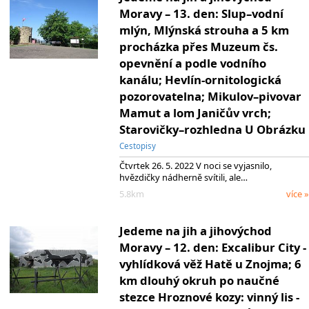
Moravy – 13. den: Slup–vodní
mlýn, Mlýnská strouha a 5 km
procházka přes Muzeum čs.
opevnění a podle vodního
kanálu; Hevlín-ornitologická
pozorovatelna; Mikulov–pivovar
Mamut a lom Janičův vrch;
Starovičky–rozhledna U Obrázku
Cestopisy
Čtvrtek 26. 5. 2022 V noci se vyjasnilo,
hvězdičky nádherně svítili, ale…
5.8km
více »
Jedeme na jih a jihovýchod
Moravy – 12. den: Excalibur City -
vyhlídková věž Hatě u Znojma; 6
km dlouhý okruh po naučné
stezce Hroznové kozy: vinný lis -