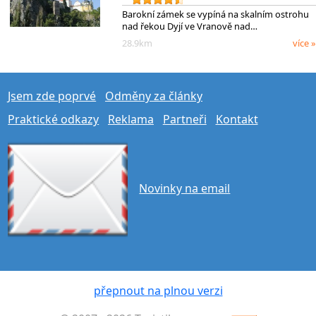
Barokní zámek se vypíná na skalním ostrohu
nad řekou Dyjí ve Vranově nad…
28.9km
více »
Jsem zde poprvé
Odměny za články
Praktické odkazy
Reklama
Partneři
Kontakt
Novinky na email
přepnout na plnou verzi