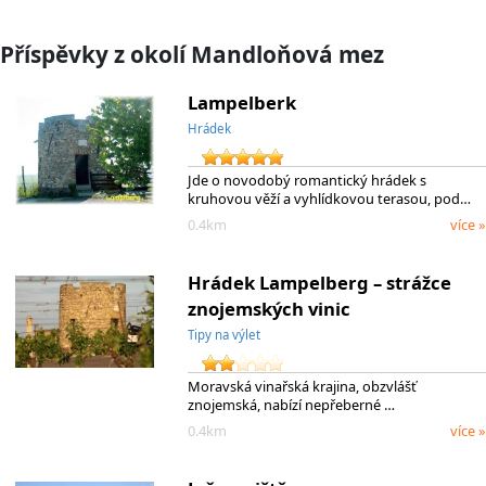
Příspěvky z okolí Mandloňová mez
Lampelberk
Hrádek
Jde o novodobý romantický hrádek s
kruhovou věží a vyhlídkovou terasou, pod…
0.4km
více »
Hrádek Lampelberg – strážce
znojemských vinic
Tipy na výlet
Moravská vinařská krajina, obzvlášť
znojemská, nabízí nepřeberné …
0.4km
více »