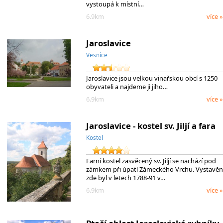
vystoupá k místní…
6.9km
více »
Jaroslavice
Vesnice
Jaroslavice jsou velkou vinařskou obcí s 1250
obyvateli a najdeme ji jiho…
6.9km
více »
Jaroslavice - kostel sv. Jiljí a fara
Kostel
Farní kostel zasvěcený sv. Jiljí se nachází pod
zámkem při úpatí Zámeckého Vrchu. Vystavěn
zde byl v letech 1788-91 v…
6.9km
více »