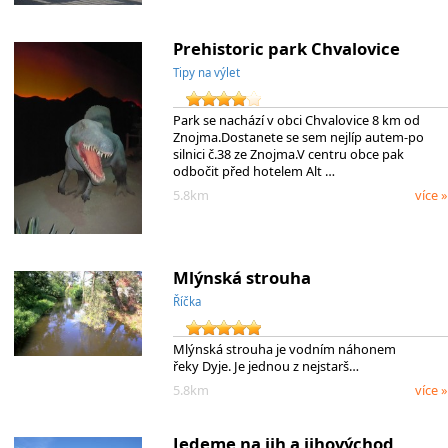
Prehistoric park Chvalovice
Tipy na výlet
Park se nachází v obci Chvalovice 8 km od
Znojma.Dostanete se sem nejlíp autem-po
silnici č.38 ze Znojma.V centru obce pak
odbočit před hotelem Alt …
5.8km
více »
Mlýnská strouha
Říčka
Mlýnská strouha je vodním náhonem
řeky Dyje. Je jednou z nejstarš…
5.8km
více »
Jedeme na jih a jihovýchod