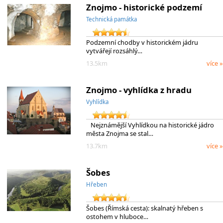
Znojmo - historické podzemí
Technická památka
Podzemní chodby v historickém jádru
vytvářejí rozsáhlý…
13.5km
více »
Znojmo - vyhlídka z hradu
Vyhlídka
Nejznámější Vyhlídkou na historické jádro
města Znojma se stal…
13.7km
více »
Šobes
Hřeben
Šobes (Římská cesta): skalnatý hřeben s
ostohem v hluboce…