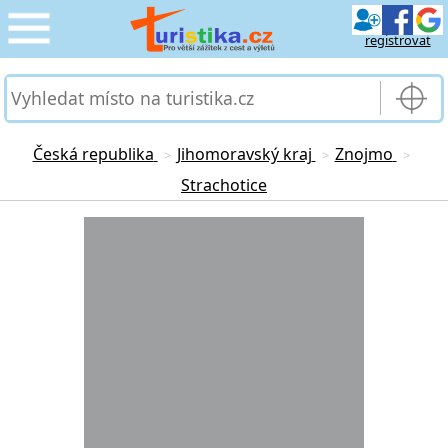
registrovat
CESTOVÁNÍ
›
SLUŽBY & DOPRAVA
›
Česká republika
Jihomoravský kraj
Znojmo
>
>
>
Strachotice
PRO TURISTY
›
Loading...
MOJE TURISTIKA
›