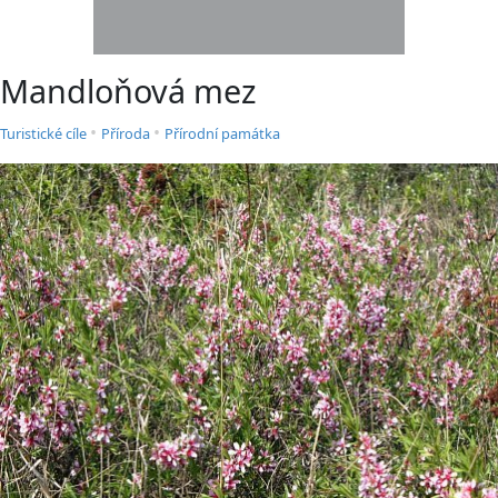
Mandloňová mez
•
•
Turistické cíle
Příroda
Přírodní památka