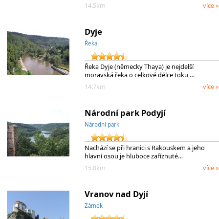
14.5km
více »
Dyje
Řeka
Řeka Dyje (německy Thaya) je nejdelší
moravská řeka o celkové délce toku …
14.7km
více »
Národní park Podyjí
Národní park
Nachází se při hranici s Rakouskem a jeho
hlavní osou je hluboce zaříznuté…
15.8km
více »
Vranov nad Dyjí
Zámek