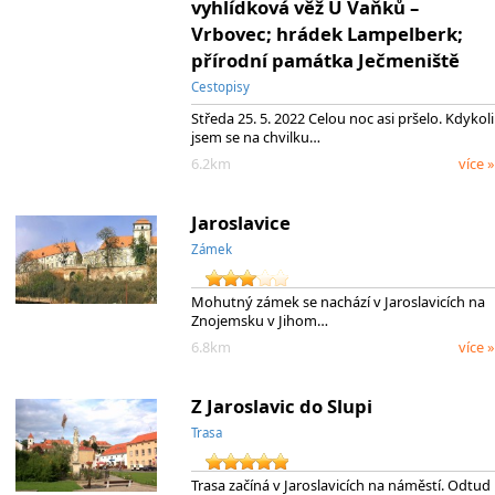
vyhlídková věž U Vaňků –
Vrbovec; hrádek Lampelberk;
přírodní památka Ječmeniště
Cestopisy
Středa 25. 5. 2022 Celou noc asi pršelo. Kdykoli
jsem se na chvilku…
6.2km
více »
Jaroslavice
Zámek
Mohutný zámek se nachází v Jaroslavicích na
Znojemsku v Jihom…
6.8km
více »
Z Jaroslavic do Slupi
Trasa
Trasa začíná v Jaroslavicích na náměstí. Odtud