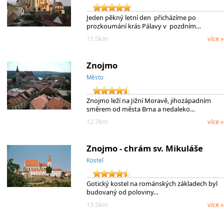
Jeden pěkný letní den přicházíme po
prozkoumání krás Pálavy v pozdním…
11.5km
více »
Znojmo
Město
Znojmo leží na Jižní Moravě, jihozápadním
směrem od města Brna a nedaleko…
12.7km
více »
Znojmo - chrám sv. Mikuláše
Kostel
Gotický kostel na románských základech byl
budovaný od poloviny…
13.5km
více »