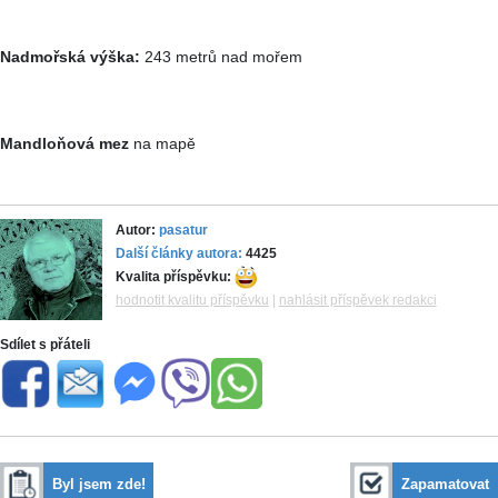
Nadmořská výška:
243 metrů nad mořem
Mandloňová mez
na mapě
Autor:
pasatur
Další články autora:
4425
Kvalita příspěvku:
hodnotit kvalitu příspěvku
|
nahlásit příspěvek redakci
Sdílet s přáteli
Byl jsem zde!
Zapamatovat