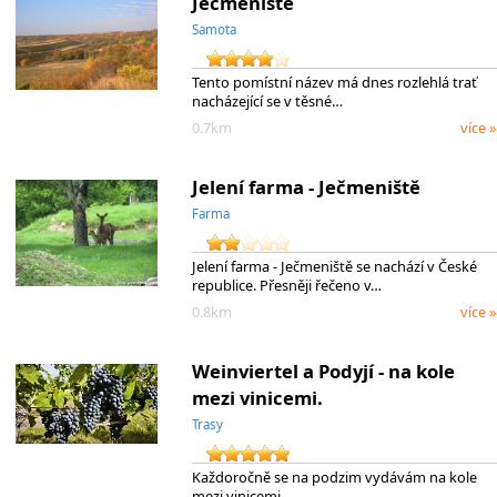
Ječmeniště
Samota
Tento pomístní název má dnes rozlehlá trať
nacházející se v těsné…
0.7km
více »
Jelení farma - Ječmeniště
Farma
Jelení farma - Ječmeniště se nachází v České
republice. Přesněji řečeno v…
0.8km
více »
Weinviertel a Podyjí - na kole
mezi vinicemi.
Trasy
Každoročně se na podzim vydávám na kole
mezi vinicemi. …