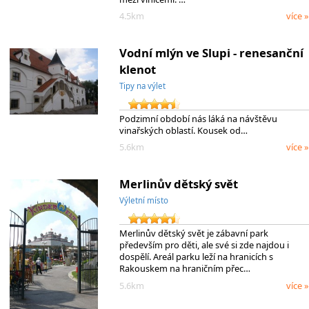
4.5km
více »
Vodní mlýn ve Slupi - renesanční
klenot
Tipy na výlet
Podzimní období nás láká na návštěvu
vinařských oblastí. Kousek od…
5.6km
více »
Merlinův dětský svět
Výletní místo
Merlinův dětský svět je zábavní park
především pro děti, ale své si zde najdou i
dospělí. Areál parku leží na hranicích s
Rakouskem na hraničním přec…
5.6km
více »