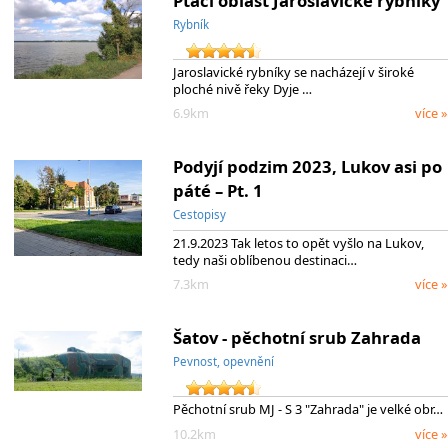
Ptačí oblast Jaroslavické rybníky
Rybník
Jaroslavické rybníky se nacházejí v široké
ploché nivě řeky Dyje …
6.9km
více »
Podyjí podzim 2023, Lukov asi po
páté – Pt. 1
Cestopisy
21.9.2023 Tak letos to opět vyšlo na Lukov,
tedy naši oblíbenou destinaci…
7.3km
více »
Šatov - pěchotní srub Zahrada
Pevnost, opevnění
Pěchotní srub MJ - S 3 "Zahrada" je velké obr…
10.2km
více »