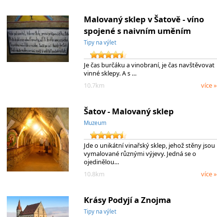
Malovaný sklep v Šatově - víno
spojené s naivním uměním
Tipy na výlet
Je čas burčáku a vinobraní, je čas navštěvovat
vinné sklepy. A s …
10.7km
více »
Šatov - Malovaný sklep
Muzeum
Jde o unikátní vinařský sklep, jehož stěny jsou
vymalované různými výjevy. Jedná se o
ojedinělou…
10.8km
více »
Krásy Podyjí a Znojma
Tipy na výlet