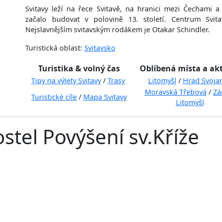
Svitavy leží na řece Svitavě, na hranici mezi Čechami
začalo budovat v polovině 13. století. Centrum Svi
Nejslavnějším svitavským rodákem je Otakar Schindler.
Turistická oblast:
Svitavsko
Turistika & volný čas
Oblíbená místa a akt
Tipy na výlety Svitavy
/
Trasy
Litomyšl
/
Hrad Svoja
Moravská Třebová
/
Zá
Turistické cíle
/
Mapa Svitavy
Litomyšl
stel Povýšení sv.Kříže