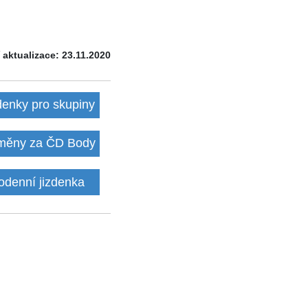
 aktualizace: 23.11.2020
denky pro skupiny
ěny za ČD Body
odenní jizdenka