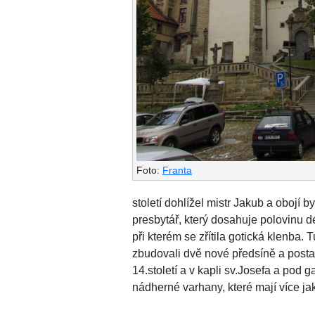
Foto:
Franta
století dohlížel mistr Jakub a obojí
presbytář, který dosahuje polovinu dé
při kterém se zřítila gotická klenba.
zbudovali dvě nové předsíně a postar
14.století a v kapli sv.Josefa a pod 
nádherné varhany, které mají více jak