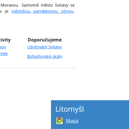
 a Moravou. Samotně město Svitavy se
tav je
městskou památkovou zónou
.
ivity
Doporučujeme
nov
Ubytování Svitavy
mek
Bohuňovské skály
Litomyšl
Mapa