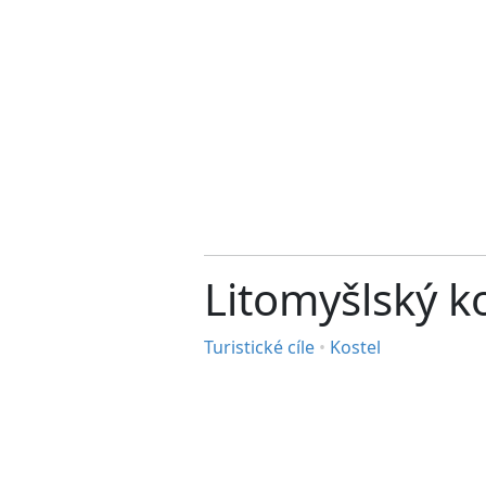
Litomyšlský ko
Turistické cíle
•
Kostel