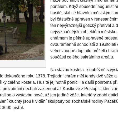
může pochlubit krásným monumentá
portálem. Když sousední augunistiáns
husité, stal se hlavním městským fa
byl částečně upraven v renesančním
ten nejvýraznější gotický přetrval a d
nejvýznačnějším objektům městské 
chrámem je pěkně upravené prostran
dvouramenné schodiště z 19.století
velmi vhodně doplnilo průčelí chrám
součástí celého sakrálního areálu.
Na stavbu kostela - souběžně s výsta
 bylo dokončeno roku 1378. Trojlodní chrám měl tehdy dvě věže a
lky celého kostela. Husité jej notně poničili a další pohroma př
 Tu prozatimní nechali zaklenout až Kostkové z Postupic, kteří z
ali se o výstavbu nové, už jen jediné věže. Interiéry zdobí goti
galerií kruchty jsou k vidění skulptury od sochařské rodiny Pacák
 3600 píšťal.