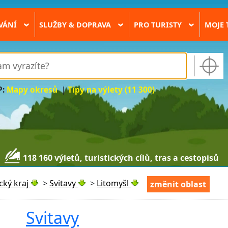
VÁNÍ
SLUŽBY & DOPRAVA
PRO TURISTY
MOJE 
›
›
›
P:
Mapy okresů
|
Tipy na výlety (11 300)
118 160 výletů, turistických cílů, tras a cestopisů
cký kraj
>
Svitavy
>
Litomyšl
změnit oblast
Svitavy