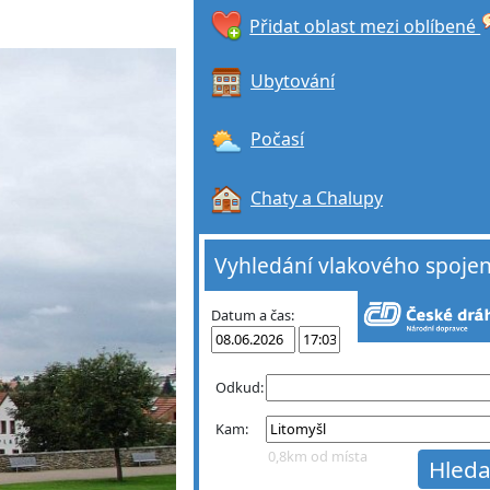
Přidat oblast mezi oblíbené
Ubytování
Počasí
Chaty a Chalupy
Vyhledání vlakového spojen
Datum a čas:
Odkud:
Kam:
0,8km od místa