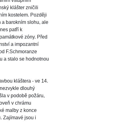
lním vstupním
ký klášter zničili
rním kostelem. Později
 a barokním slohu, ale
nes patří k
památkové zóny. Před
ství a impozantní
 od F.Schmoranze
u a stalo se hodnotnou
vbou kláštera - ve 14.
 nezvykle dlouhý
išla v podobě požáru,
ároveň v chrámu
cké malby z konce
ů. Zajímavé jsou i