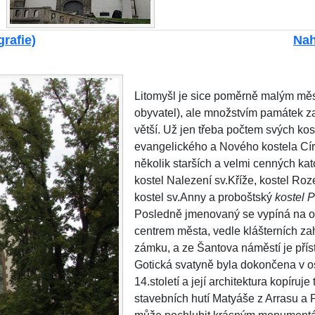
grafie)
Nah
Litomyšl je sice poměrně malým měst
obyvatel), ale množstvím památek za
větší. Už jen třeba počtem svých ko
evangelického a Nového kostela Církv
několik starších a velmi cenných ka
kostel Nalezení sv.Kříže, kostel Roz
kostel sv.Anny a proboštský
kostel 
Posledně jmenovaný se vypíná na ok
centrem města, vedle klášterních za
zámku, a ze Šantova náměstí je přís
Gotická svatyně byla dokončena v 
14.století a její architektura kopíruje
stavebních hutí Matyáše z Arrasu a P