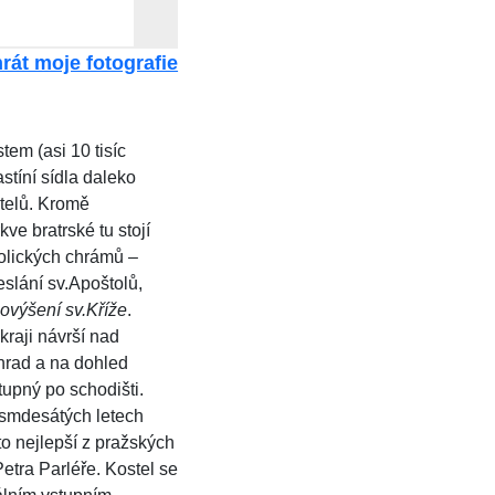
rát moje fotografie
em (asi 10 tisíc
stíní sídla daleko
stelů. Kromě
e bratrské tu stojí
tolických chrámů –
eslání sv.Apoštolů,
Povýšení
sv.Kříže
.
raji návrší nad
hrad a na dohled
tupný po schodišti.
osmdesátých letech
 to nejlepší z pražských
etra Parléře. Kostel se