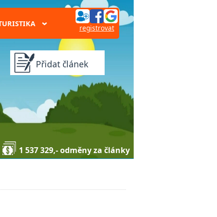
TURISTIKA
›
registrovat
Přidat článek
1 537 329,- odměny za články