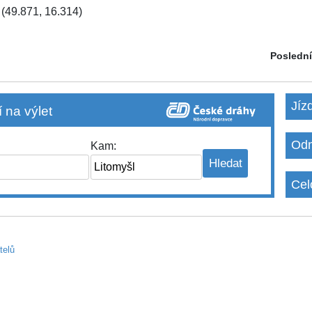
(49.871, 16.314)
Poslední
Jíz
 na výlet
Odm
Kam:
Cel
telů