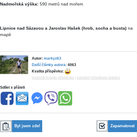
Nadmořská výška:
590 metrů nad mořem
Lipnice nad Sázavou a Jaroslav Hašek (hrob, socha a busta)
na
mapě
Autor:
markyz63
Další články autora:
4063
Kvalita příspěvku:
hodnotit kvalitu příspěvku
|
nahlásit příspěvek redakci
Sdílet s přáteli
Byl jsem zde!
Zapamatovat