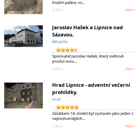
hradní paláce, vz…
0.4km
více »
Jaroslav Hašek a Lipnice nad
Sázavou.
Městečko
Spisovatel Jaroslav Hašek, který světově
proslul svou…
0.4km
více »
Hrad Lipnice - adventní večerní
prohlídky.
Hrad
Začátkem 14. století byl vystavěn jako jeden z
nejmohutnějších…
0.4km
více »