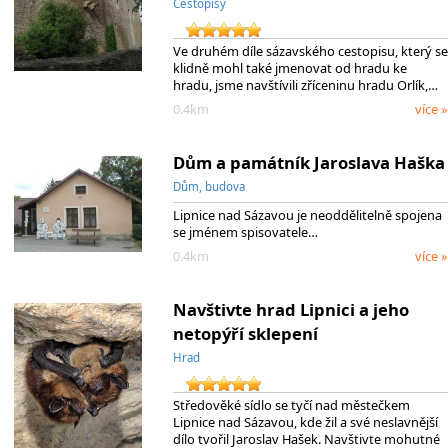
Cestopisy
Ve druhém díle sázavského cestopisu, který se
klidně mohl také jmenovat od hradu ke
hradu, jsme navštívili zříceninu hradu Orlík,…
0.4km
více »
Dům a památník Jaroslava Haška
Dům, budova
Lipnice nad Sázavou je neoddělitelně spojena
se jménem spisovatele…
0.4km
více »
Navštivte hrad Lipnici a jeho
netopýří sklepení
Hrad
Středověké sídlo se tyčí nad městečkem
Lipnice nad Sázavou, kde žil a své neslavnější
dílo tvořil Jaroslav Hašek. Navštivte mohutné