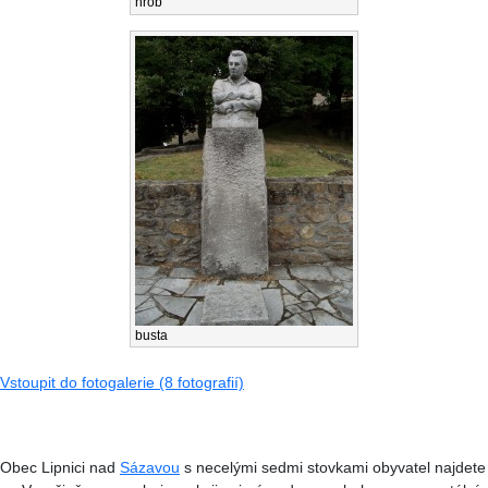
hrob
busta
Vstoupit do fotogalerie (8 fotografií)
Obec Lipnici nad
Sázavou
s necelými sedmi stovkami obyvatel najdete