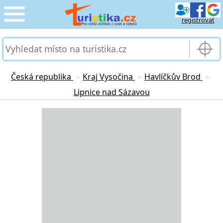
registrovat
CESTOVÁNÍ
›
SLUŽBY & DOPRAVA
›
Česká republika
Kraj Vysočina
Havlíčkův Brod
>
>
>
Lipnice nad Sázavou
PRO TURISTY
›
Loading...
MOJE TURISTIKA
›