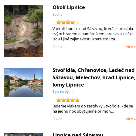
Okolí Lipnice
Socha
V okolí Lipnice nad Sázavou, která je proslulá
svým hradem a památníkem Jaroslava Haška
jsou i jiné zajímavosti, která stojí za…
0.4km
více »
Stvořidla, Chřenovice, Ledeč nad
Sázavou, Melechov, hrad Lipnice,
lomy Lipnice
Tipy na výlet
Jedeme vlakem do zastávky Stvořidla, kde se
na jednu noc ubytujeme přímo v…
0.4km
více »
Lipnice nad Sázavou