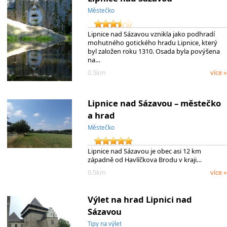
Městečko
Lipnice nad Sázavou vznikla jako podhradí
mohutného gotického hradu Lipnice, který
byl založen roku 1310. Osada byla povýšena
na…
0.5km
více »
Lipnice nad Sázavou – městečko
a hrad
Městečko
Lipnice nad Sázavou je obec asi 12 km
západně od Havlíčkova Brodu v kraji…
0.5km
více »
Výlet na hrad Lipnici nad
Sázavou
Tipy na výlet