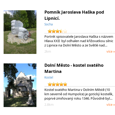
Pomník Jaroslava Haška pod
Lipnicí.
Socha
Portrét spisovatele Jaroslava Haška s názvem
Hlava XXII byl odhalen nad křižovatkou silnic
z Lipnice na Dolní Město a ze Světlé nad…
2km
více »
Dolní Město - kostel svatého
Martina
Kostel
Kostel svatého Martina v Dolním Městě (10
km severně od Humpolce) je gotický kostelík,
poprvé zmiňovaný roku 1346. Původně byl…
2.8km
více »