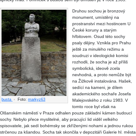
Druhou sochou je bronzový
monument, umístěný na
prostranství mezi hostincem U
České koruny a starým
hřbitovem. Osud této sochy
psaly dějiny. Vznikla pro Prahu
ještě za minulého režimu a
soudruzi v ideologické komisi
rozhodli, že socha je až příliš
symbolická, ideově zcela
nevhodná, a proto nemůže být
na Žižkově instalována. Hašek,
sedící na kameni, je dílem
akademického sochaře Josefa
busta
•
Foto:
markyz63
Malejovského z roku 1983. V
tomto roce byl však na
Olšanském náměstí v Praze odhalen pouze základní kámen budoucí
sochy. Nebylo přece myslitelné, aby pracující lid viděl velkého
spisovatele, jak sedí bohémsky se zkříženými nohami a jednou rukou
strčenou za kšandou. Socha tak skončila v depozitáři Galerie hl. města