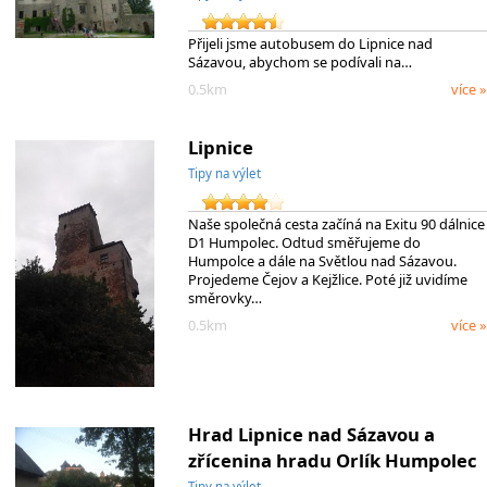
Přijeli jsme autobusem do Lipnice nad
Sázavou, abychom se podívali na…
0.5km
více »
Lipnice
Tipy na výlet
Naše společná cesta začíná na Exitu 90 dálnice
D1 Humpolec. Odtud směřujeme do
Humpolce a dále na Světlou nad Sázavou.
Projedeme Čejov a Kejžlice. Poté již uvidíme
směrovky…
0.5km
více »
Hrad Lipnice nad Sázavou a
zřícenina hradu Orlík Humpolec
Tipy na výlet