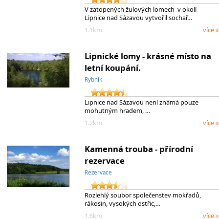
V zatopených žulových lomech v okolí
Lipnice nad Sázavou vytvořil sochař…
1.1km
více »
Lipnické lomy - krásné místo na
letní koupání.
Rybník
Lipnice nad Sázavou není známá pouze
mohutným hradem, …
1.2km
více »
Kamenná trouba - přírodní
rezervace
Rezervace
Rozlehlý soubor společenstev mokřadů,
rákosin, vysokých ostřic,…
1.6km
více »