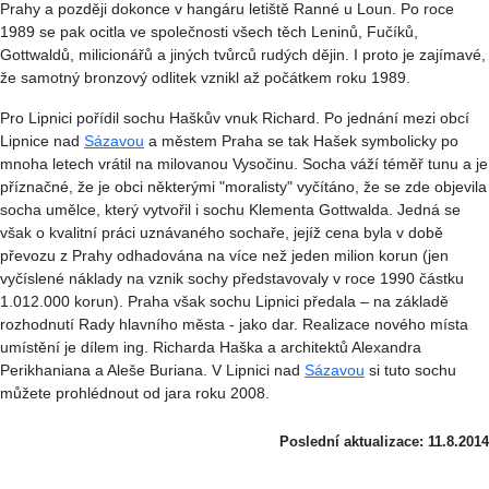
Prahy a později dokonce v hangáru letiště Ranné u Loun. Po roce
1989 se pak ocitla ve společnosti všech těch Leninů, Fučíků,
Gottwaldů, milicionářů a jiných tvůrců rudých dějin. I proto je zajímavé,
že samotný bronzový odlitek vznikl až počátkem roku 1989.
Pro Lipnici pořídil sochu Haškův vnuk Richard. Po jednání mezi obcí
Lipnice nad
Sázavou
a městem Praha se tak Hašek symbolicky po
mnoha letech vrátil na milovanou Vysočinu. Socha váží téměř tunu a je
příznačné, že je obci některými "moralisty" vyčítáno, že se zde objevila
socha umělce, který vytvořil i sochu Klementa Gottwalda. Jedná se
však o kvalitní práci uznávaného sochaře, jejíž cena byla v době
převozu z Prahy odhadována na více než jeden milion korun (jen
vyčíslené náklady na vznik sochy představovaly v roce 1990 částku
1.012.000 korun). Praha však sochu Lipnici předala – na základě
rozhodnutí Rady hlavního města - jako dar. Realizace nového místa
umístění je dílem ing. Richarda Haška a architektů Alexandra
Perikhaniana a Aleše Buriana. V Lipnici nad
Sázavou
si tuto sochu
můžete prohlédnout od jara roku 2008.
Poslední aktualizace: 11.8.2014