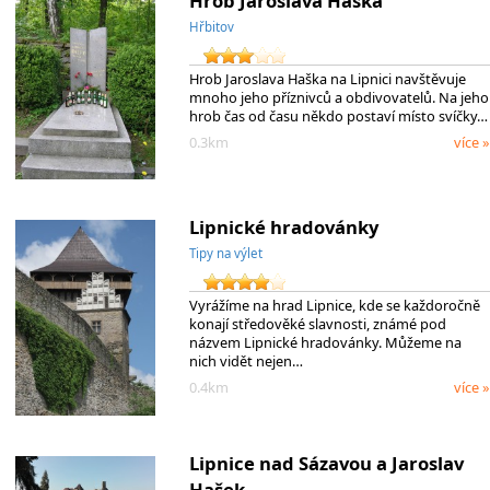
Hrob Jaroslava Haška
Hřbitov
Hrob Jaroslava Haška na Lipnici navštěvuje
mnoho jeho příznivců a obdivovatelů. Na jeho
hrob čas od času někdo postaví místo svíčky…
0.3km
více »
Lipnické hradovánky
Tipy na výlet
Vyrážíme na hrad Lipnice, kde se každoročně
konají středověké slavnosti, známé pod
názvem Lipnické hradovánky. Můžeme na
nich vidět nejen…
0.4km
více »
Lipnice nad Sázavou a Jaroslav
Hašek.