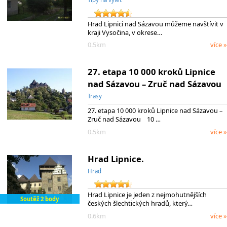
Hrad Lipnici nad Sázavou můžeme navštívit v
kraji Vysočina, v okrese…
0.5km
více »
27. etapa 10 000 kroků Lipnice
nad Sázavou – Zruč nad Sázavou
Trasy
27. etapa 10 000 kroků Lipnice nad Sázavou –
Zruč nad Sázavou 10 …
0.5km
více »
Hrad Lipnice.
Hrad
Hrad Lipnice je jeden z nejmohutnějších
Soutěž 2 body
českých šlechtických hradů, který…
0.6km
více »