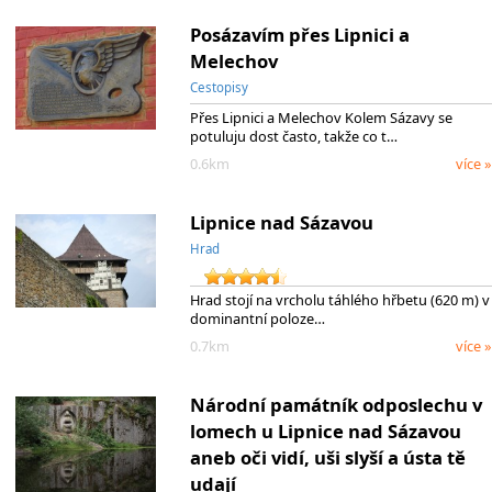
Posázavím přes Lipnici a
Melechov
Cestopisy
Přes Lipnici a Melechov Kolem Sázavy se
potuluju dost často, takže co t…
0.6km
více »
Lipnice nad Sázavou
Hrad
Hrad stojí na vrcholu táhlého hřbetu (620 m) v
dominantní poloze…
0.7km
více »
Národní památník odposlechu v
lomech u Lipnice nad Sázavou
aneb oči vidí, uši slyší a ústa tě
udají