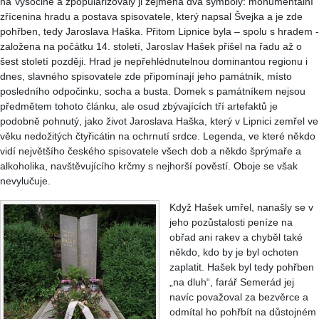
na Vysočině a zpopularizovaly ji zejména dva symboly: monumentální
zřícenina hradu a postava spisovatele, který napsal Švejka a je zde
pohřben, tedy Jaroslava Haška. Přitom Lipnice byla – spolu s hradem -
založena na počátku 14. století, Jaroslav Hašek přišel na řadu až o
šest století později. Hrad je nepřehlédnutelnou dominantou regionu i
dnes, slavného spisovatele zde připomínají jeho památník, místo
posledního odpočinku, socha a busta. Domek s památníkem nejsou
předmětem tohoto článku, ale osud zbývajících tří artefaktů je
podobně pohnutý, jako život Jaroslava Haška, který v Lipnici zemřel ve
věku nedožitých čtyřicátin na ochrnutí srdce. Legenda, ve které někdo
vidí největšího českého spisovatele všech dob a někdo šprýmaře a
alkoholika, navštěvujícího krčmy s nejhorší pověstí. Oboje se však
nevylučuje.
Když Hašek umřel, nanašly se v
jeho pozůstalosti peníze na
obřad ani rakev a chyběl také
někdo, kdo by je byl ochoten
zaplatit. Hašek byl tedy pohřben
„na dluh“, farář Semerád jej
navíc považoval za bezvěrce a
odmítal ho pohřbít na důstojném