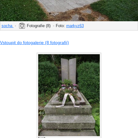
socha
•
Fotografie (8)
•
Foto:
markyz63
Vstoupit do fotogalerie (8 fotografií)