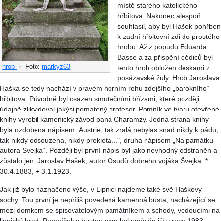
místě starého katolického
hřbitova. Nakonec alespoň
souhlasil, aby byl Hašek pohřben
k zadní hřbitovní zdi do prostého
hrobu. Až z popudu Eduarda
Basse a za přispění dědiců byl
hrob
•
Foto:
markyz63
tento hrob obložen deskami z
posázavské žuly. Hrob Jaroslava
Haška se tedy nachází v pravém horním rohu zdejšího „barokního“
hřbitova. Původně byl osazen smutečními břízami, které později
údajně zlikvidoval jakýsi pomatený profesor. Pomník ve tvaru otevřené
knihy vyrobil kamenický závod pana Charamzy. Jedna strana knihy
byla ozdobena nápisem „Austrie, tak zralá nebylas snad nikdy k pádu,
tak nikdy odsouzena, nikdy prokleta...", druhá nápisem „Na památku
autora Švejka“. Později byl první nápis byl jako nevhodný odstraněn a
zůstalo jen: Jaroslav Hašek, autor Osudů dobrého vojáka Švejka. *
30.4.1883, + 3.1.1923.
Jak již bylo naznačeno výše, v Lipnici najdeme také svě Haškovy
sochy. Tou první je nepříliš povedená kamenná busta, nacházející se
mezi domkem se spisovatelovým památníkem a schody, vedoucími na
lipnický hrad. Pomníček s bustou sem byl umístěn již v roce 1983.