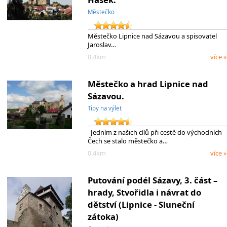
Městečko
Městečko Lipnice nad Sázavou a spisovatel
Jaroslav…
0.4km
více »
Městečko a hrad Lipnice nad
Sázavou.
Tipy na výlet
Jedním z našich cílů při cestě do východních
Čech se stalo městečko a…
0.4km
více »
Putování podél Sázavy, 3. část –
hrady, Stvořidla i návrat do
dětství (Lipnice - Sluneční
zátoka)