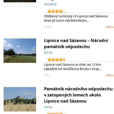
Památník
Oblíbený turistický cíl Lipnice nad Sázavou
dnes již svým návštěvníkům…
0.9km
více »
Lipnice nad Sázavou – Národní
památník odposlechu
Socha
Lipnice nad Sázavou je obec asi 12 km
západně od Havlíčkova Brodu v kraji…
1km
více »
Památník národního odposlechu
v zatopených lomech okolo
Lipnice nad Sázavou
Socha