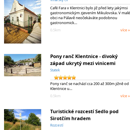
Café Fara v Klentnici bylo již před lety jakýmsi
gastronomickým zjevením Mikulovska. V malé
obci na Pálavě neočekáváte podobnou
gastronomick…
0.5km
více »
Pony ranč Klentnice - divoký
západ ukrytý mezi vinicemi
Statek
Pony ranč se nachází cca 200 až 300m jižně od
Klentnice u…
0.5km
více »
Turistické rozcestí Sedlo pod
Sirotčím hradem
Rozcestí