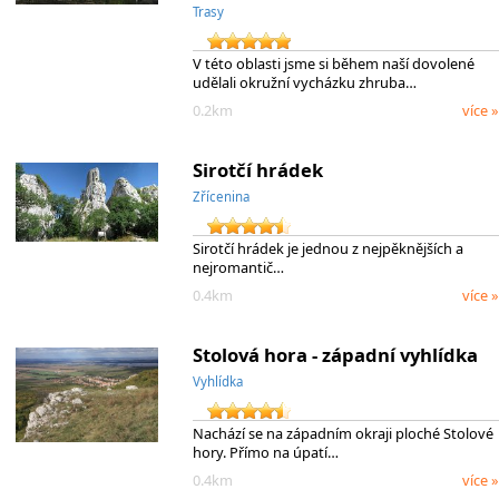
Trasy
V této oblasti jsme si během naší dovolené
udělali okružní vycházku zhruba…
0.2km
více »
Sirotčí hrádek
Zřícenina
Sirotčí hrádek je jednou z nejpěknějších a
nejromantič…
0.4km
více »
Stolová hora - západní vyhlídka
Vyhlídka
Nachází se na západním okraji ploché Stolové
hory. Přímo na úpatí…
0.4km
více »