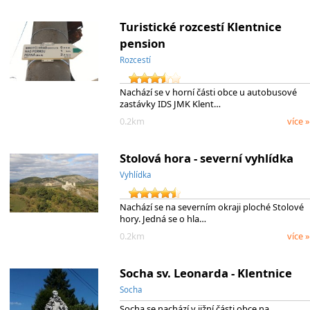
Turistické rozcestí Klentnice
pension
Rozcestí
Nachází se v horní části obce u autobusové
zastávky IDS JMK Klent…
0.2km
více »
Stolová hora - severní vyhlídka
Vyhlídka
Nachází se na severním okraji ploché Stolové
hory. Jedná se o hla…
0.2km
více »
Socha sv. Leonarda - Klentnice
Socha
Socha se nachází v jižní části obce na