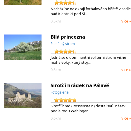
Nachází se na okraji fotbalového hřiště v sedle
nad Klentnicí pod Si…
0.5km
více »
Bílá princezna
Památný strom
Jedná se o dominantní soliterní strom višně
mahalebky, který stoj…
0.5km
více »
Sirotčí hrádek na Pálavě
Fotogalerie
Sirotčí hrad (Rossenstein) dostal svůj název
podle rodu Wehingen…
0.6km
více »