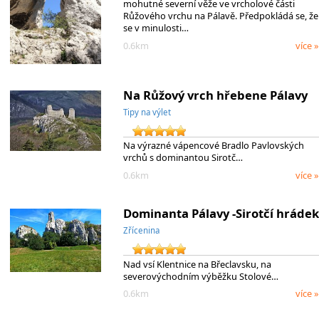
mohutné severní věže ve vrcholové části
Růžového vrchu na Pálavě. Předpokládá se, že
se v minulosti…
0.6km
více »
Na Růžový vrch hřebene Pálavy
Tipy na výlet
Na výrazné vápencové Bradlo Pavlovských
vrchů s dominantou Sirotč…
0.6km
více »
Dominanta Pálavy -Sirotčí hrádek
Zřícenina
Nad vsí Klentnice na Břeclavsku, na
severovýchodním výběžku Stolové…
0.6km
více »