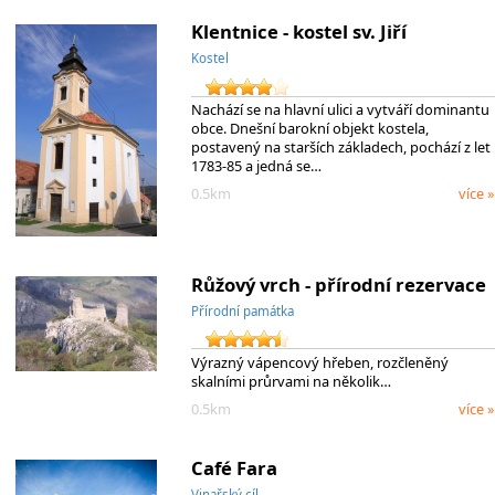
Klentnice - kostel sv. Jiří
Kostel
Nachází se na hlavní ulici a vytváří dominantu
obce. Dnešní barokní objekt kostela,
postavený na starších základech, pochází z let
1783-85 a jedná se…
0.5km
více »
Růžový vrch - přírodní rezervace
Přírodní památka
Výrazný vápencový hřeben, rozčleněný
skalními průrvami na několik…
0.5km
více »
Café Fara
Vinařský cíl