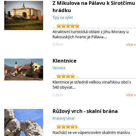
Z Mikulova na Pálavu k Sirotčímu
hrádku
Tipy na výlet
Atraktivní turistická oblast z Jihu Moravy u
Rakouských hranic je Pálava.…
0.6km
více »
Klentnice
Vesnice
Klentnice je středně velkou vinařskou obcí s
540 obyvat…
0.6km
více »
Růžový vrch - skalní brána
Krasový útvar
Nachází se ve vápencovém skalním masívu