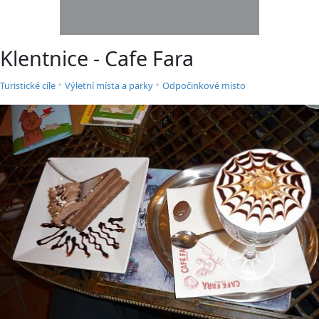
Klentnice - Cafe Fara
•
•
Turistické cíle
Výletní místa a parky
Odpočinkové místo