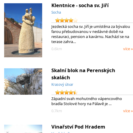
Klentnice - socha sv. Jiří
Socha
Jezdecká socha sv. Jiří je umístěna za bývalou
farou přebudovanou v nedávné době na
restauraci, pension a kavárnu. Nachází se na
terase zahra…
0.6km
více »
Skalní blok na Perenských
skalách
Krasový útvar
Západní svah mohutného vápencového
bradla Stolové hory na Pálavě je …
0.7km
více »
Vinařství Pod Hradem