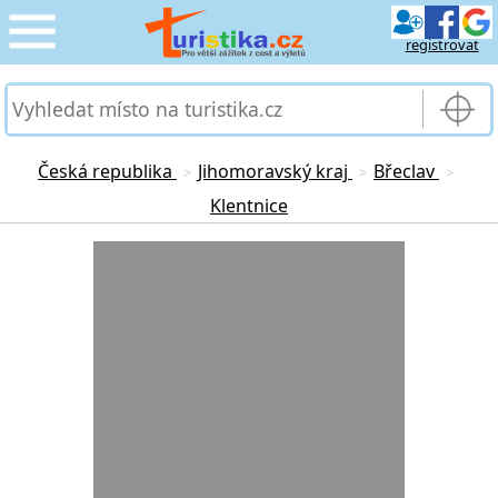
registrovat
CESTOVÁNÍ
›
SLUŽBY & DOPRAVA
›
Česká republika
Jihomoravský kraj
Břeclav
>
>
>
Klentnice
PRO TURISTY
›
Loading...
MOJE TURISTIKA
›