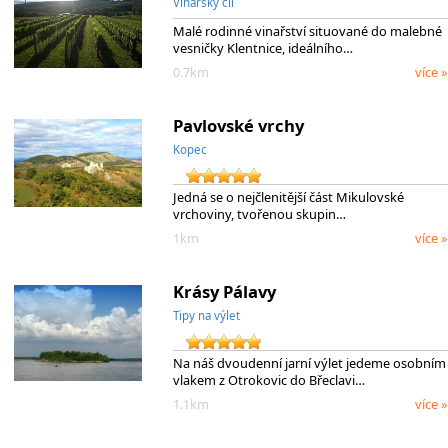
Vinařský cíl
Malé rodinné vinařství situované do malebné
vesničky Klentnice, ideálního…
0.7km
více »
Pavlovské vrchy
Kopec
Jedná se o nejčlenitější část Mikulovské
vrchoviny, tvořenou skupin…
1km
více »
Krásy Pálavy
Tipy na výlet
Na náš dvoudenní jarní výlet jedeme osobním
vlakem z Otrokovic do Břeclavi…
1.1km
více »