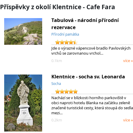
Příspěvky z okolí Klentnice - Cafe Fara
Tabulová - národní přírodní
rezervace
Přírodní památka
Jde o výrazné vápencové bradlo Pavlovských
vrchů se zarovnanou vrchol…
0.1km
více »
Klentnice - socha sv. Leonarda
Socha
Nachází se v blízkosti horního parkoviště v
obci naproti hotelu Blanka na začátku zeleně
značené turistické cesty, která stoupá do sedla
mezi…
0.2km
více »