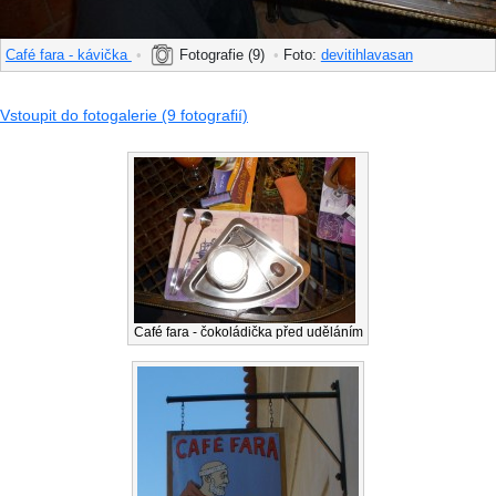
Café fara - kávička
•
Fotografie (9)
•
Foto:
devitihlavasan
Vstoupit do fotogalerie (9 fotografií)
Café fara - čokoládička před uděláním