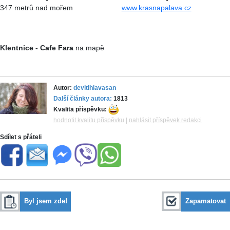
347 metrů nad mořem
www.krasnapalava.cz
Klentnice - Cafe Fara
na mapě
Autor:
devitihlavasan
Další články autora:
1813
Kvalita příspěvku:
hodnotit kvalitu příspěvku
|
nahlásit příspěvek redakci
Sdílet s přáteli
Byl jsem zde!
Zapamatovat