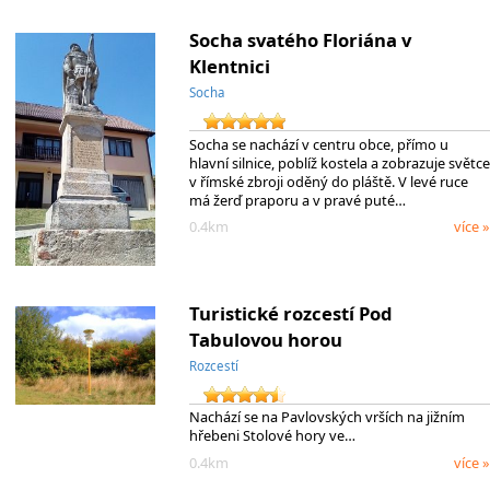
Socha svatého Floriána v
Klentnici
Socha
Socha se nachází v centru obce, přímo u
hlavní silnice, poblíž kostela a zobrazuje světce
v římské zbroji oděný do pláště. V levé ruce
má žerď praporu a v pravé puté…
0.4km
více »
Turistické rozcestí Pod
Tabulovou horou
Rozcestí
Nachází se na Pavlovských vrších na jižním
hřebeni Stolové hory ve…
0.4km
více »