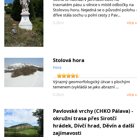
travnatém pásu u silnice v místě odbočky na
Stolovou horu. Nejedná se o původní polohu -
dříve stála sochu u polní cesty z Pav…
0.2km
více »
Stolová hora
Hora
Výrazný geomorfologický útvar s plochým
temenem (vykládá se jako abrazní …
0.2km
více »
Pavlovské vrchy (CHKO Pálava) -
okružní trasa přes Sirotčí
hrádek, Dívčí hrad, Děvín a další
zajímavosti