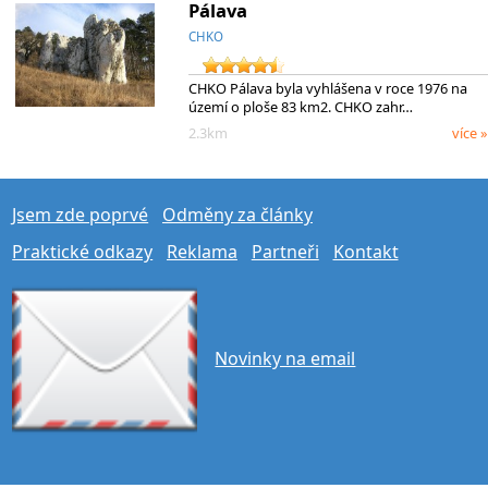
Pálava
CHKO
CHKO Pálava byla vyhlášena v roce 1976 na
území o ploše 83 km2. CHKO zahr…
2.3km
více »
Jsem zde poprvé
Odměny za články
Praktické odkazy
Reklama
Partneři
Kontakt
Novinky na email