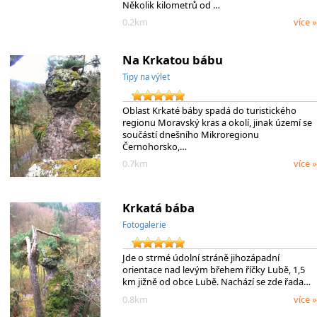
Několik kilometrů od …
0.2km
více »
Na Krkatou bábu
Tipy na výlet
Oblast Krkaté báby spadá do turistického
regionu Moravský kras a okolí, jinak území se
součástí dnešního Mikroregionu
Černohorsko,…
0.7km
více »
Krkatá bába
Fotogalerie
Jde o strmé údolní stráně jihozápadní
orientace nad levým břehem říčky Lubě, 1,5
km jižně od obce Lubě. Nachází se zde řada…
0.8km
více »