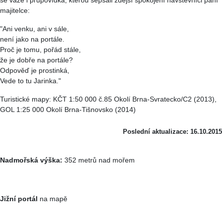
se váže i průpovídka, kterou sepsali zdejší spokojení návštěvníci paní
majitelce:
"Ani venku, ani v sále,
není jako na portále.
Proč je tomu, pořád stále,
že je dobře na portále?
Odpověď je prostinká,
Vede to tu Jarinka."
Turistické mapy: KČT 1:50 000 č.85 Okolí Brna-Svratecko/C2 (2013),
GOL 1:25 000 Okolí Brna-Tišnovsko (2014)
Poslední aktualizace: 16.10.2015
Nadmořská výška:
352 metrů nad mořem
Jižní portál
na mapě