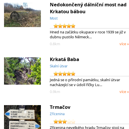
Nedokončený dálniční most nad
Krkatou bábou
Most
Hned na začátku okupace v roce 1939 se již v
dubnu pustilo Německ…
0.8km
více »
Krkatá Baba
Skalní útvar
Jedná se o přírodní památku, skalní útvar
nacházející se v údolí říčky Lu…
0.9km
více »
Trmačov
Zřícenina
Zřícenina nevelkého hradu Trmačov stojí na