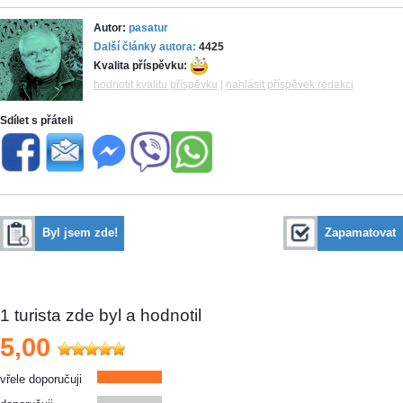
Autor:
pasatur
Další články autora:
4425
Kvalita příspěvku:
hodnotit kvalitu příspěvku
|
nahlásit příspěvek redakci
Sdílet s přáteli
Byl jsem zde!
Zapamatovat
1
turista zde byl a hodnotil
5,00
vřele doporučuji