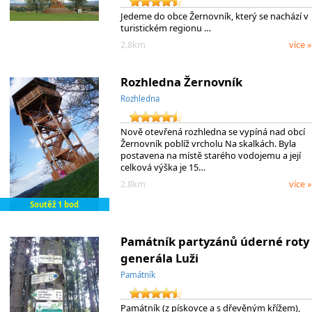
Jedeme do obce Žernovník, který se nachází v
turistickém regionu …
2.8km
více »
Rozhledna Žernovník
Rozhledna
Nově otevřená rozhledna se vypíná nad obcí
Žernovník poblíž vrcholu Na skalkách. Byla
postavena na místě starého vodojemu a její
celková výška je 15…
2.8km
více »
Soutěž 1 bod
Památník partyzánů úderné roty
generála Luži
Památník
Památník (z pískovce a s dřevěným křížem),