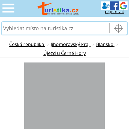
registrovat
CESTOVÁNÍ
›
SLUŽBY & DOPRAVA
›
Česká republika
Jihomoravský kraj
Blansko
>
>
>
Újezd u Černé Hory
PRO TURISTY
›
Loading...
MOJE TURISTIKA
›