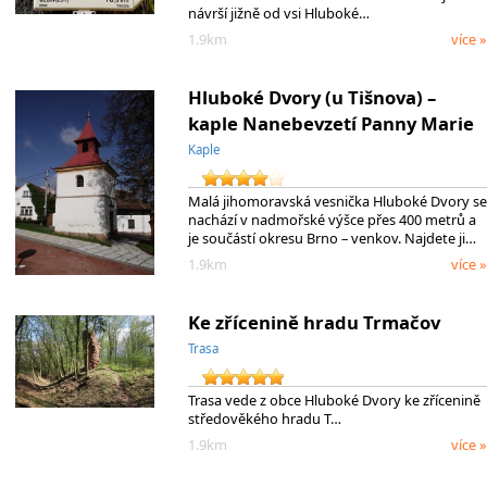
návrší jižně od vsi Hluboké…
1.9km
více »
Hluboké Dvory (u Tišnova) –
kaple Nanebevzetí Panny Marie
Kaple
Malá jihomoravská vesnička Hluboké Dvory se
nachází v nadmořské výšce přes 400 metrů a
je součástí okresu Brno – venkov. Najdete ji…
1.9km
více »
Ke zřícenině hradu Trmačov
Trasa
Trasa vede z obce Hluboké Dvory ke zřícenině
středověkého hradu T…
1.9km
více »