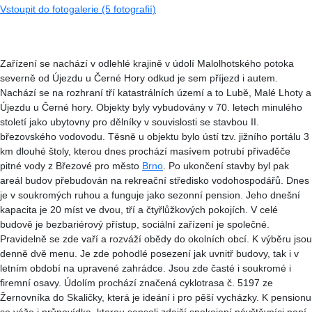
Vstoupit do fotogalerie (5 fotografií)
Zařízení se nachází v odlehlé krajině v údolí Malolhotského potoka
severně od Újezdu u Černé Hory odkud je sem příjezd i autem.
Nachází se na rozhraní tří katastrálních území a to Lubě, Malé Lhoty a
Újezdu u Černé hory. Objekty byly vybudovány v 70. letech minulého
století jako ubytovny pro dělníky v souvislosti se stavbou II.
březovského vodovodu. Těsně u objektu bylo ústí tzv. jižního portálu 3
km dlouhé štoly, kterou dnes prochází masívem potrubí přivaděče
pitné vody z Březové pro město
Brno
. Po ukončení stavby byl pak
areál budov přebudován na rekreační středisko vodohospodářů. Dnes
je v soukromých ruhou a funguje jako sezonní pension. Jeho dnešní
kapacita je 20 míst ve dvou, tří a čtyřlůžkových pokojích. V celé
budově je bezbariérový přístup, sociální zařízení je společné.
Pravidelně se zde vaří a rozváží obědy do okolních obcí. K výběru jsou
denně dvě menu. Je zde pohodlé posezení jak uvnitř budovy, tak i v
letním období na upravené zahrádce. Jsou zde časté i soukromé i
firemní osavy. Údolím prochází značená cyklotrasa č. 5197 ze
Žernovníka do Skaličky, která je ideání i pro pěší vycházky. K pensionu