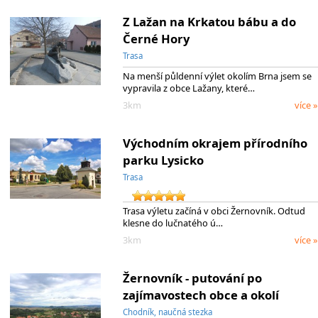
Z Lažan na Krkatou bábu a do
Černé Hory
Trasa
Na menší půldenní výlet okolím Brna jsem se
vypravila z obce Lažany, které…
3km
více »
Východním okrajem přírodního
parku Lysicko
Trasa
Trasa výletu začíná v obci Žernovník. Odtud
klesne do lučnatého ú…
3km
více »
Žernovník - putování po
zajímavostech obce a okolí
Chodník, naučná stezka