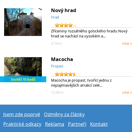
Nový hrad
Hrad
Zříceniny rozsáhlého gotického hradu Nový
hrad se nachází na vysokém a…
9.7km
více »
Macocha
Propast
Soutěž 10 bodů
Macocha je propast, tvořící jednu z
nejzajímavějších atrakcí celé…
13.9km
více »
Jsem zde poprvé
Odměny za články
Praktické odkazy
Reklama
Partneři
Kontakt