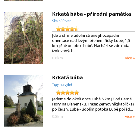
Krkatá bába - přírodní památka
Skalní útvar
Jde o strmé údolní stráně jihozápadní
orientace nad levým břehem říčky Lubě, 1,5
km jižně od obce Lubě. Nachází se zde řada
izolovaných…
0.8km
více »
Krkatá bába
Tipy na výlet
Jedeme do okolí obce Lubě 5 km JZ od Černé
Hory na Blanensku. Trasa: Žernovník(kaplička)
po čer.zn. Lubě - údolím potoka Lubě pořád…
0.8km
více »