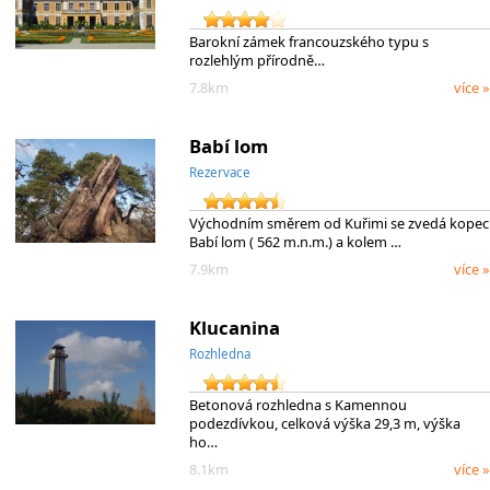
Barokní zámek francouzského typu s
rozlehlým přírodně…
7.8km
více »
Babí lom
Rezervace
Východním směrem od Kuřimi se zvedá kopec
Babí lom ( 562 m.n.m.) a kolem …
7.9km
více »
Klucanina
Rozhledna
Betonová rozhledna s Kamennou
podezdívkou, celková výška 29,3 m, výška
ho…
8.1km
více »