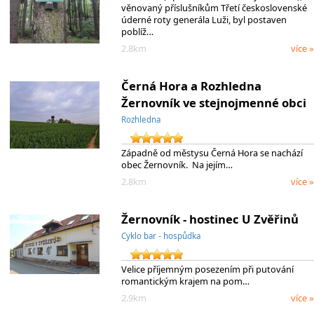
věnovaný příslušníkům Třetí československé
úderné roty generála Luži, byl postaven
poblíž…
2.8km
více »
Černá Hora a Rozhledna
Žernovník ve stejnojmenné obci
Rozhledna
Západně od městysu Černá Hora se nachází
obec Žernovník. Na jejím…
2.8km
více »
Žernovník - hostinec U Zvěřinů
Cyklo bar - hospůdka
Velice příjemným posezením při putování
romantickým krajem na pom…
2.9km
více »