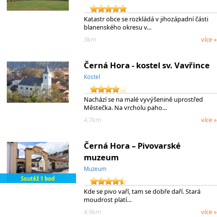
Katastr obce se rozkládá v jihozápadní části
blanenského okresu v…
3km
více »
Černá Hora - kostel sv. Vavřince
Kostel
Nachází se na malé vyvýšenině uprostřed
Městečka. Na vrcholu paho…
4.7km
více »
Černá Hora – Pivovarské
muzeum
Muzeum
Soutěž 1 bod
Kde se pivo vaří, tam se dobře daří. Stará
moudrost platí…
4.9km
více »