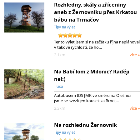
Rozhledny, skály a zříceniny
aneb z Žernovníku přes Krkatou
bábu na Trmačov
Tipy na výlet
Tento výlet jsem si na začátku října naplánoval
v takové rychlosti, že ho…
2.1km
více »
Na Babí lom z Milonic? Raději
ne!:)
Trasa
Autobusem IDS JMK ve směru na Olešnici
jsme se svezli jen kousek za Brno,…
2.3km
více »
Na rozhlednu Žernovník
Tipy na výlet