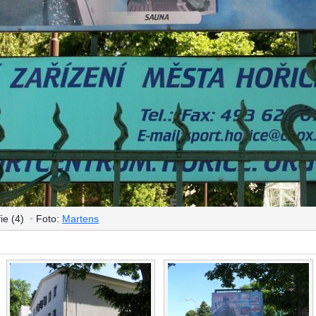
ie (4)
•
Foto:
Martens