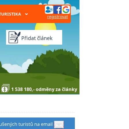
TURISTIKA
›
registrovat
Přidat článek
1 538 180,- odměny za články
zkušených turistů na email