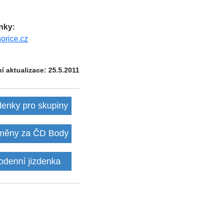
nky:
orice.cz
í aktualizace: 25.5.2011
denky pro skupiny
ěny za ČD Body
odenní jizdenka