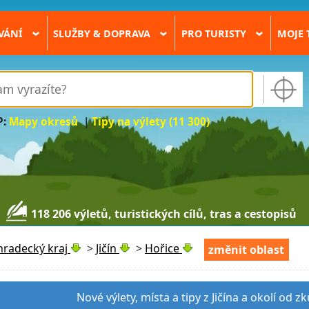
VÁNÍ
SLUŽBY & DOPRAVA
PRO TURISTY
MOJE 
›
›
›
P:
Mapy okresů
|
Tipy na výlety (11 300)
118 206 výletů, turistických cílů, tras a cestopisů
hradecký kraj
>
Jičín
>
Hořice
změnit oblast
Nové výlety, místa a tipy z Jičína a okolí od 