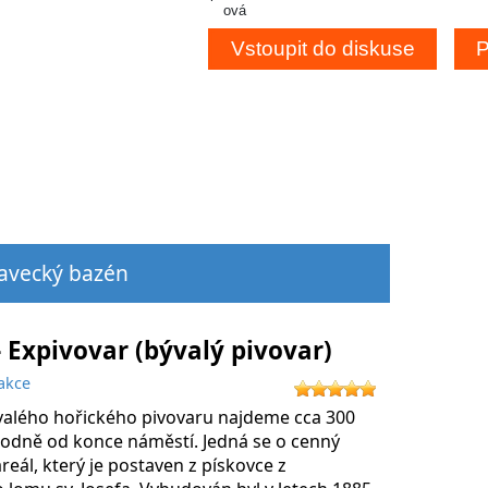
ová
plavecký bazén
- Expivovar (bývalý pivovar)
akce
alého hořického pivovaru najdeme cca 300
odně od konce náměstí. Jedná se o cenný
areál, který je postaven z pískovce z