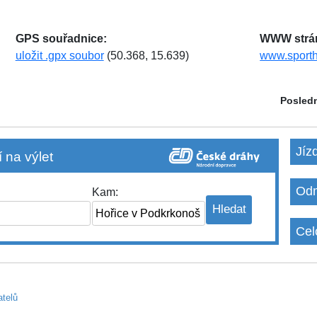
GPS souřadnice:
WWW strá
uložit .gpx soubor
(50.368, 15.639)
www.sporth
Posledn
Jíz
 na výlet
Odm
Kam:
Cel
atelů