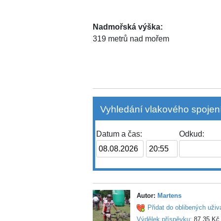
Nadmořská výška:
319 metrů nad mořem
Vyhledání vlakového spojení
Datum a čas:
Odkud:
Autor:
Martens
Přidat do oblibených uživ
Výdělek příspěvku:
87,35 Kč