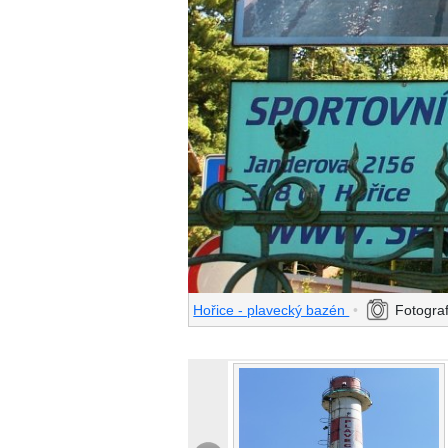
Hořice - plavecký bazén
•
Fotograf