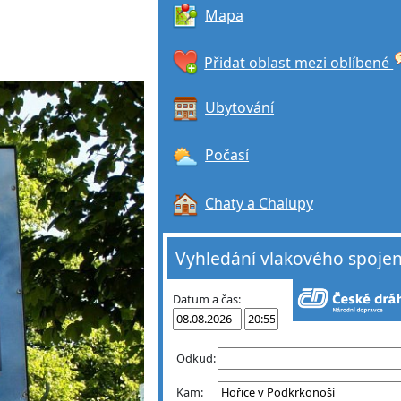
Mapa
Přidat oblast mezi oblíbené
Ubytování
Počasí
Chaty a Chalupy
Vyhledání vlakového spojen
Datum a čas:
Odkud:
Kam: