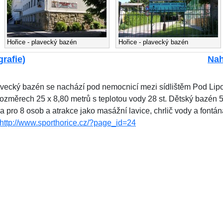
Hořice - plavecký bazén
Hořice - plavecký bazén
grafie)
Nah
plavecký bazén se nachází pod nemocnicí mezi sídlištěm Pod Li
ozměrech 25 x 8,80 metrů s teplotou vody 28 st. Dětský bazén 5
vka pro 8 osob a atrakce jako masážní lavice, chrlič vody a fontán
http://www.sporthorice.cz/?page_id=24