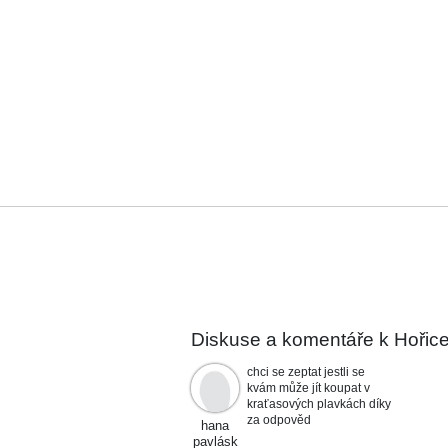
Diskuse a komentáře k Hořice
chci se zeptat jestli se
kvám může jít koupat v
kraťasových plavkách díky
za odpověd
hana
pavlásk