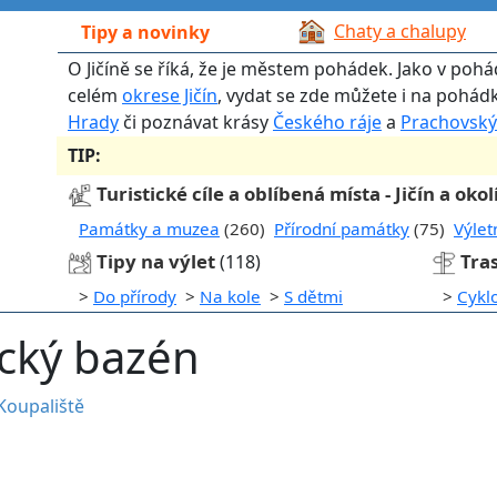
Chaty a chalupy
Tipy a novinky
O Jičíně se říká, že je městem pohádek. Jako v pohád
celém
okrese Jičín
, vydat se zde můžete i na pohád
Hrady
či poznávat krásy
Českého ráje
a
Prachovský
TIP:
Turistické cíle a oblíbená místa - Jičín a okol
Památky a muzea
(260)
Přírodní památky
(75)
Výlet
Tipy na výlet
Tras
(118)
>
Do přírody
>
Na kole
>
S dětmi
>
Cykl
ecký bazén
Koupaliště