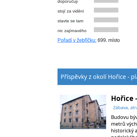
doporučuji
stojí za vidění
stavte se tam
nic zajímavého
Pořadí v žebříčku:
699. místo
Příspěvky z okolí Hořice - 
Hořice 
Zábava, atr
Budovu býv
metrů vých
historický 