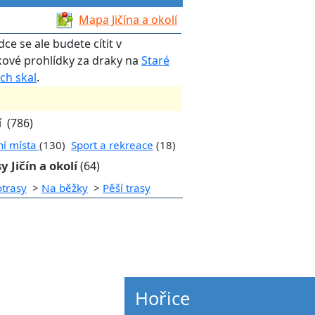
Mapa Jičína a okolí
ce se ale budete cítit v
kové prohlídky za draky na
Staré
ch skal
.
í
(786)
ní místa
(130)
Sport a rekreace
(18)
y Jičín a okolí
(64)
otrasy
>
Na běžky
>
Pěší trasy
Hořice