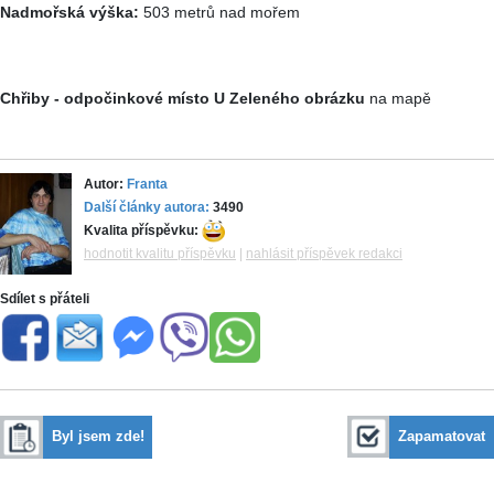
Nadmořská výška:
503 metrů nad mořem
Chřiby - odpočinkové místo U Zeleného obrázku
na mapě
Autor:
Franta
Další články autora:
3490
Kvalita příspěvku:
hodnotit kvalitu příspěvku
|
nahlásit příspěvek redakci
Sdílet s přáteli
Byl jsem zde!
Zapamatovat