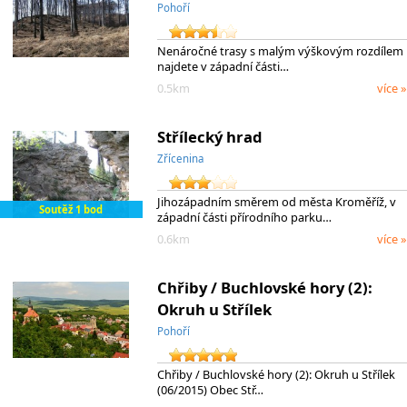
Pohoří
Nenáročné trasy s malým výškovým rozdílem
najdete v západní části…
0.5km
více »
Střílecký hrad
Zřícenina
Jihozápadním směrem od města Kroměříž, v
Soutěž 1 bod
západní části přírodního parku…
0.6km
více »
Chřiby / Buchlovské hory (2):
Okruh u Střílek
Pohoří
Chřiby / Buchlovské hory (2): Okruh u Střílek
(06/2015) Obec Stř…