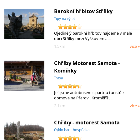
Barokní hřbitov Střílky
Tipy na výlet
Ojedinělý barokní hřbitov najdeme v malé
obci Střílky mezi Vyškovem a…
1.5km
více »
Chříby Motorest Samota -
Komínky
Trasa
Jeli jsme autobusem s partou turistů z
domova na Přerov , Kroměříž ,…
2.1km
více »
Chřiby - motorest Samota
Cyklo bar - hospůdka