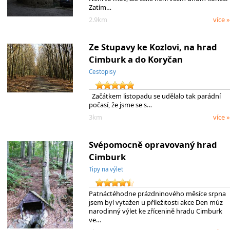
Zatím…
2.9km
více »
Ze Stupavy ke Kozlovi, na hrad
Cimburk a do Koryčan
Cestopisy
Začátkem listopadu se udělalo tak parádní
počasí, že jsme se s…
3km
více »
Svépomocně opravovaný hrad
Cimburk
Tipy na výlet
Patnáctéhodne prázdninového měsíce srpna
jsem byl vytažen u příležitosti akce Den múz
narodinný výlet ke zřícenině hradu Cimburk
ve…