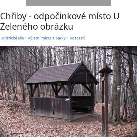
Chřiby - odpočinkové místo U
Zeleného obrázku
•
•
Turistické cíle
Výletní místa a parky
Rozcestí