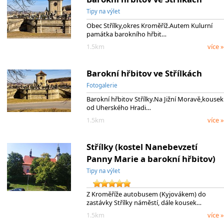
Tipy na výlet
Obec Střílky,okres Kroměříž.Autem Kulurní
památka barokního hřbit…
1.5km
více »
Barokní hřbitov ve Střílkách
Fotogalerie
Barokní hřbitov Střílky.Na Jižní Moravě,kousek
od Uherského Hradi…
1.5km
více »
Střílky (kostel Nanebevzetí
Panny Marie a barokní hřbitov)
Tipy na výlet
Z Kroměříže autobusem (Kyjovákem) do
zastávky Střílky náměstí, dále kousek…
1.5km
více »