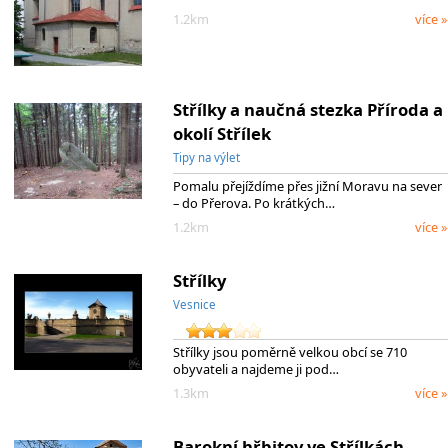
1.2km
více »
Střílky a naučná stezka Příroda a
okolí Střílek
Tipy na výlet
Pomalu přejíždíme přes jižní Moravu na sever
– do Přerova. Po krátkých…
1.2km
více »
Střílky
Vesnice
Střílky jsou poměrně velkou obcí se 710
obyvateli a najdeme ji pod…
1.3km
více »
Barokní hřbitov ve Střílkách