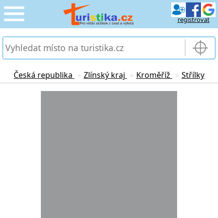
registrovat
CESTOVÁNÍ
›
SLUŽBY & DOPRAVA
›
Česká republika
Zlínský kraj
Kroměříž
Střílky
>
>
>
PRO TURISTY
Loading...
›
MOJE TURISTIKA
›