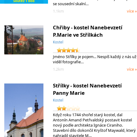
Soutěž 1 bod
se sousední skalní…
1.1km
více »
Chřiby - kostel Nanebevzetí
P.Marie ve Střílkách
Kostel
Jméno Střílky je pojem... Nespíš každý z nás už
viděl fotografie…
1.2km
více »
Střílky - kostel Nanebevzetí
Panny Marie
Kostel
Když roku 1744 shořel starý kostel, dal
Antonín Amand Petřvaldský postavit kostel
nový podle architekta Ignáce Ciraniho.
Stavební dílo dokončil Kryštof Maywald, který
nahradil stavitele M…