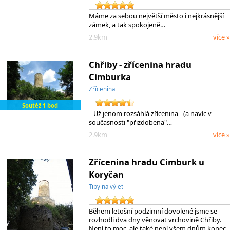
Máme za sebou největší město i nejkrásnější
zámek, a tak spokojeně…
2.9km
více »
Chřiby - zřícenina hradu
Cimburka
Zřícenina
Soutěž 1 bod
Už jenom rozsáhlá zřícenina - (a navíc v
současnosti "přizdobena"…
2.9km
více »
Zřícenina hradu Cimburk u
Koryčan
Tipy na výlet
Během letošní podzimní dovolené jsme se
rozhodli dva dny věnovat vrchovině Chřiby.
Není to moc, ale také není všem dnům konec.