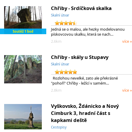
Chřiby - Srdíčková skalka
Skalní útvar
Jedná se o malou, ale hezky modelovanou
Soutěž 1 bod
pískovcovou skalku, která se nach…
2.6km
více »
Chřiby - skály u Stupavy
Skalní útvar
Rozlohou nevelké, zato ale překrásné
"pohoří" Chřiby - ležící v samém…
2.8km
více »
Vyškovsko, Ždánicko a Nový
Cimburk 3, hradní část s
kapkami deště
Cestopisy