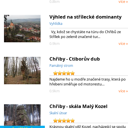
0.8km
více »
Výhled na střílecké dominanty
Vyhlídka
Vy, kdož se chystáte na túru do Chřibů ze
Střílek po zeleně značené tur…
0.9km
více »
Chřiby - Ctiborův dub
Památný strom
Najdeme ho u modře značené trasy, která po
hřebeni směřuje od motorestu…
0.9km
více »
Chřiby - skála Malý Kozel
Skalní útvar
Krásnou skalní věž Kozel, nacházející se spolu