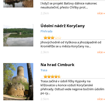
I když se projekt Baťovy dálnice nakonec
neuskutečnil, přesto Chřiby prot…
2.2km
více »
Údolní nádrž Koryčany
Přehrada
Jihovýchodně od Vyškova a jihozápadně od
Kroměříže se u města Koryčany na…
2.3km
více »
Na hrad Cimburk
Trasa
Trasa začíná v údolí říčky Kyjovky na
křižovatce u konce vzdutí Koryčanské
přehrady. Odtud vede nejprve bočním údolím
po cy…
2.5km
více »