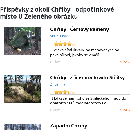
Příspěvky z okolí Chřiby - odpočinkové
místo U Zeleného obrázku
Chřiby - Čertovy kameny
Skalní útvar
Se skalními útvary, pojmenovaných po
pekelníkovi, jakoby se v naší…
0.3km
více »
Chřiby - zřícenina hradu Střílky
Zřícenina
I když se nám toho ze Stříleckého hradu do
dnešních časů moc nedochovalo…
0.4km
více »
Západní Chřiby