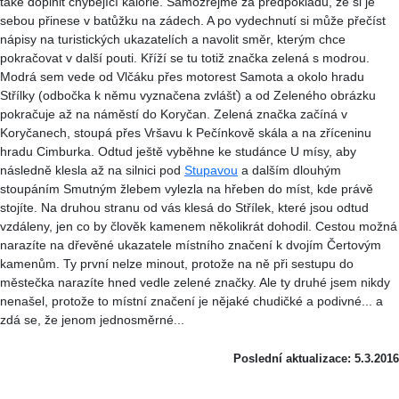
také doplnit chybějící kalorie. Samozřejmě za předpokladu, že si je
sebou přinese v batůžku na zádech. A po vydechnutí si může přečíst
nápisy na turistických ukazatelích a navolit směr, kterým chce
pokračovat v další pouti. Kříží se tu totiž značka zelená s modrou.
Modrá sem vede od Vlčáku přes motorest Samota a okolo hradu
Střílky (odbočka k němu vyznačena zvlášť) a od Zeleného obrázku
pokračuje až na náměstí do Koryčan. Zelená značka začíná v
Koryčanech, stoupá přes Vršavu k Pečínkově skála a na zříceninu
hradu Cimburka. Odtud ještě vyběhne ke studánce U mísy, aby
následně klesla až na silnici pod
Stupavou
a dalším dlouhým
stoupáním Smutným žlebem vylezla na hřeben do míst, kde právě
stojíte. Na druhou stranu od vás klesá do Střílek, které jsou odtud
vzdáleny, jen co by člověk kamenem několikrát dohodil. Cestou možná
narazíte na dřevěné ukazatele místního značení k dvojím Čertovým
kamenům. Ty první nelze minout, protože na ně při sestupu do
městečka narazíte hned vedle zelené značky. Ale ty druhé jsem nikdy
nenašel, protože to místní značení je nějaké chudičké a podivné... a
zdá se, že jenom jednosměrné...
Poslední aktualizace: 5.3.2016