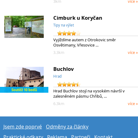
3km
více »
Cimburk u Koryčan
Tipy na výlet
Vyjíždíme autem z Otrokovic směr
Osvětimany, Vřesovice …
3.3km
více »
Buchlov
Hrad
Soutěž 10 bodů
Hrad Buchlov stojí na vysokém návrší v
zalesněném pásmu Chřibů, …
6.3km
více »
Jsem zde poprvé
Odměny za články
Praktické odkazy
Reklama
Partneři
Kontakt