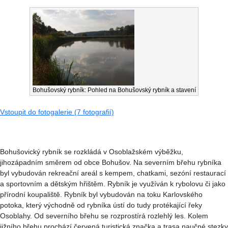
Bohušovský rybník: Pohled na Bohušovský rybník a stavení
Vstoupit do fotogalerie (7 fotografií)
Bohušovický rybník se rozkládá v Osoblažském výběžku,
jihozápadním směrem od obce Bohušov. Na severním břehu rybníka
byl vybudován rekreační areál s kempem, chatkami, sezóní restaurací
a sportovním a dětským hřištěm. Rybník je využíván k rybolovu či jako
přírodní koupaliště. Rybník byl vybudován na toku Karlovského
potoka, který východně od rybníka ústí do tudy protékající řeky
Osoblahy. Od severního břehu se rozprostírá rozlehlý les. Kolem
jižního břehu prochází červená turistická značka a trasa naučné stezky