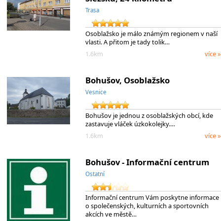
Trasa
Osoblažsko je málo známým regionem v naší
vlasti. A přitom je tady tolik…
1.6km
více »
Bohušov, Osoblažsko
Vesnice
Bohušov je jednou z osoblažských obcí, kde
zastavuje vláček úzkokolejky.…
1.6km
více »
Bohušov - Informační centrum
Ostatní
Informační centrum Vám poskytne informace
o společenských, kulturních a sportovních
akcích ve městě…