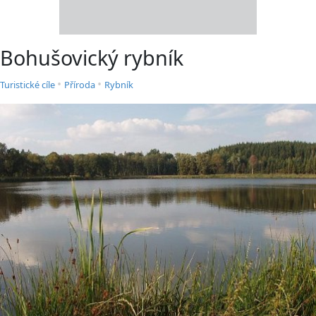
Bohušovický rybník
•
•
Turistické cíle
Příroda
Rybník