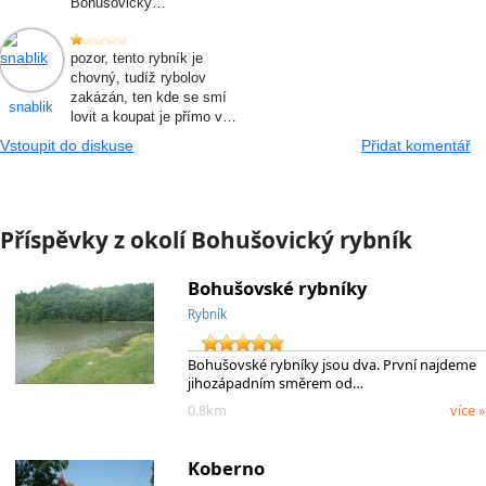
Bohušovický…
pozor, tento rybník je
chovný, tudíž rybolov
zakázán, ten kde se smí
snablik
lovit a koupat je přímo v…
Vstoupit do diskuse
Přidat komentář
Příspěvky z okolí Bohušovický rybník
Bohušovské rybníky
Rybník
Bohušovské rybníky jsou dva. První najdeme
jihozápadním směrem od…
0.8km
více »
Koberno