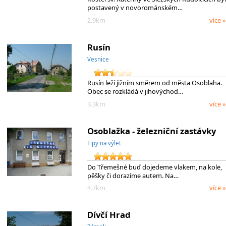
postavený v novorománském…
2.9km
více »
Rusín
Vesnice
Rusín leží jižním směrem od města Osoblaha.
Obec se rozkládá v jihovýchod…
3.3km
více »
Osoblažka - železniční zastávky
Tipy na výlet
Do Třemešné buď dojedeme vlakem, na kole,
pěšky či dorazíme autem. Na…
4.7km
více »
Dívčí Hrad