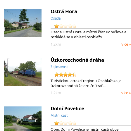
Ostrá Hora
Osada
Osada Ostrá Hora je místní část Bohušova a
rozkládá se v oblasti osoblažs…
1.2km
více »
Úzkorozchodná dráha
Zajímavost
Turistickou atrakcí regionu Osoblažska je
úzkorozchodná železniční trať…
1.2km
více »
Dolní Povelice
Místní část
Obec Dolní Povelice je místní částí obce