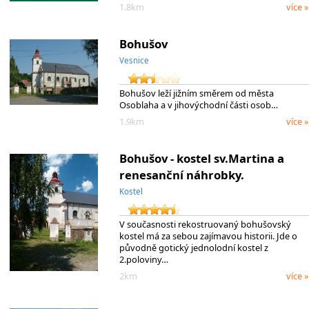
1.8km
více »
Bohušov
Vesnice
Bohušov leží jižním směrem od města
Osoblaha a v jihovýchodní části osob…
1.9km
více »
Bohušov - kostel sv.Martina a
renesanční náhrobky.
Kostel
V současnosti rekostruovaný bohušovský
kostel má za sebou zajímavou historii. Jde o
původně gotický jednolodní kostel z
2.poloviny…
2km
více »