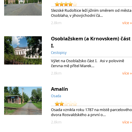
Slezské Rudoltice leží jižním směrem od města
Osoblaha, v jihovýchodní čá…
2.8km
více »
Osoblažskem (a Krnovskem) část
I.
Cestopisy
Výlet na Osoblažsko část I. Asi v polovině
června mě přítel Marek…
2.8km
více »
Amalín
Osada
Osada vznikla roku 1787 na místě parcelového
dvora Rosvaldského a první o…
2.8km
více »