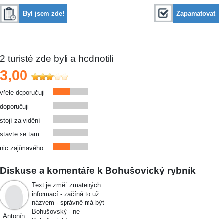
Byl jsem zde!
Zapamatovat
2
turisté zde byli a hodnotili
3,00
vřele doporučuji
doporučuji
stojí za vidění
stavte se tam
nic zajímavého
Diskuse a komentáře k Bohušovický rybník
Text je změť zmatených
informací - začíná to už
názvem - správně má být
Bohušovský - ne
Antonín