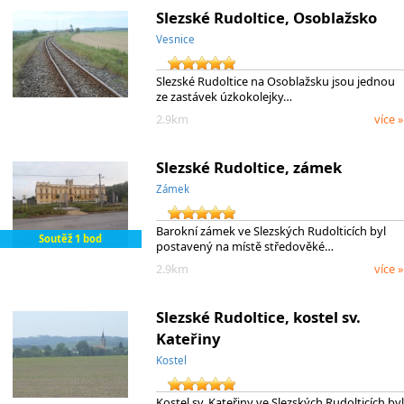
Slezské Rudoltice, Osoblažsko
Vesnice
Slezské Rudoltice na Osoblažsku jsou jednou
ze zastávek úzkokolejky…
2.9km
více »
Slezské Rudoltice, zámek
Zámek
Barokní zámek ve Slezských Rudolticích byl
Soutěž 1 bod
postavený na místě středověké…
2.9km
více »
Slezské Rudoltice, kostel sv.
Kateřiny
Kostel
Kostel sv. Kateřiny ve Slezských Rudolticích byl