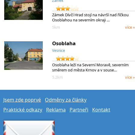
Zámek
Zámek Dívčí Hrad stojí na návrší nad říčkou
Osoblahou na severním okraji …
5km
více »
Osoblaha
Vesnice
Osoblaha leží na Severní Moravě, severním
směrem od města Krnov a v souse…
5.2km
více »
Jsem zde poprvé
Odměny za články
Praktické odkazy
Reklama
Partneři
Kontakt