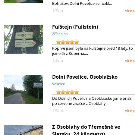
Bohušov. Dolní Povelice se rozkl…
1.3km
více »
Fulštejn (Fullstein)
Zřícenina
Poprvé jsem byla na Fulštejně před 18 lety, to
jsme šli z Koberna.…
1.4km
více »
Dolní Povelice, Osoblažsko
Vesnice
Do Dolních Povelic na Osoblažsku jsme přišli
po červené značce z Osoblahy…
1.5km
více »
Z Osoblahy do Třemešné ve
Slezsku, 24 kilometrů