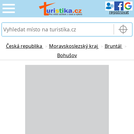
registrovat
CESTOVÁNÍ
›
SLUŽBY & DOPRAVA
›
Česká republika
Moravskoslezský kraj
Bruntál
>
>
>
Bohušov
PRO TURISTY
›
Loading...
MOJE TURISTIKA
›