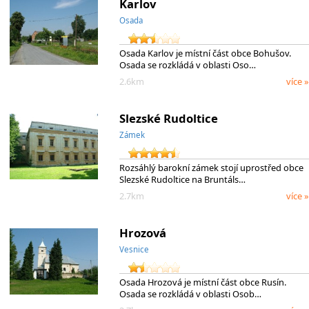
Karlov
Osada
Osada Karlov je místní část obce Bohušov.
Osada se rozkládá v oblasti Oso…
2.6km
více »
Slezské Rudoltice
Zámek
Rozsáhlý barokní zámek stojí uprostřed obce
Slezské Rudoltice na Bruntáls…
2.7km
více »
Hrozová
Vesnice
Osada Hrozová je místní část obce Rusín.
Osada se rozkládá v oblasti Osob…