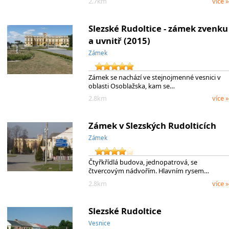
2.7km
více »
Slezské Rudoltice - zámek zvenku
a uvnitř (2015)
Zámek
Zámek se nachází ve stejnojmenné vesnici v
oblasti Osoblažska, kam se…
2.8km
více »
Zámek v Slezských Rudolticích
Zámek
Čtyřkřídlá budova, jednopatrová, se
čtvercovým nádvořím. Hlavním rysem…
2.8km
více »
Slezské Rudoltice
Vesnice