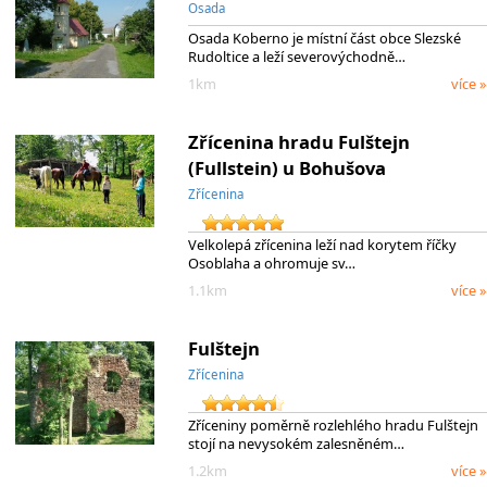
Osada
Osada Koberno je místní část obce Slezské
Rudoltice a leží severovýchodně…
1km
více »
Zřícenina hradu Fulštejn
(Fullstein) u Bohušova
Zřícenina
Velkolepá zřícenina leží nad korytem říčky
Osoblaha a ohromuje sv…
1.1km
více »
Fulštejn
Zřícenina
Zříceniny poměrně rozlehlého hradu Fulštejn
stojí na nevysokém zalesněném…
1.2km
více »