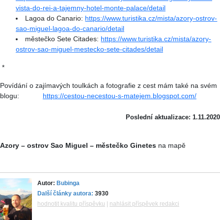
vista-do-rei-a-tajemny-hotel-monte-palace/detail
Lagoa do Canario:
https://www.turistika.cz/mista/azory-ostrov-
sao-miguel-lagoa-do-canario/detail
městečko Sete Citades:
https://www.turistika.cz/mista/azory-
ostrov-sao-miguel-mestecko-sete-citades/detail
*
Povídání o zajímavých toulkách a fotografie z cest mám také na svém
blogu:
https://cestou-necestou-s-matejem.blogspot.com/
Poslední aktualizace: 1.11.2020
Azory – ostrov Sao Miguel – městečko Ginetes
na mapě
Autor:
Bubinga
Další články autora:
3930
hodnotit kvalitu příspěvku
|
nahlásit příspěvek redakci