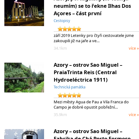
neumím) se to řekne Ilhas Dos
Açores – část první
Cestopisy
září 2019 Letenky pro čtyři cestovatele jsme
zakoupili již na jaře a ve…
34.1km
více »
Azory – ostrov Sao Miguel –
PraiaTrinta Reis (Central
Hydroeléctrica 1911)
Technická památka
Mezi městy Agua de Pau a Vila Franca do
Campo je dobré opustit pobřežní…
35.9km
více »
Azory – ostrov Sao Miguel –
Fabrika de Chá Porto Formoso