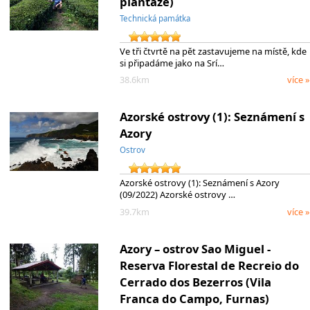
plantáže)
Technická památka
Ve tři čtvrtě na pět zastavujeme na místě, kde
si připadáme jako na Srí…
38.6km
více »
Azorské ostrovy (1): Seznámení s
Azory
Ostrov
Azorské ostrovy (1): Seznámení s Azory
(09/2022) Azorské ostrovy …
39.7km
více »
Azory – ostrov Sao Miguel -
Reserva Florestal de Recreio do
Cerrado dos Bezerros (Vila
Franca do Campo, Furnas)