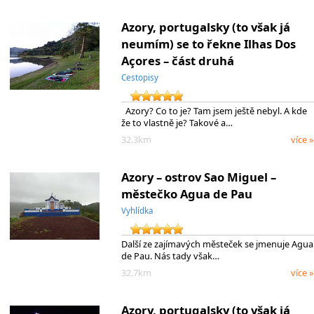
Azory, portugalsky (to však já
neumím) se to řekne Ilhas Dos
Açores – část druhá
Cestopisy
Azory? Co to je? Tam jsem ještě nebyl. A kde
že to vlastně je? Takové a…
32.3km
více »
Azory – ostrov Sao Miguel –
městečko Agua de Pau
Vyhlídka
Další ze zajímavých městeček se jmenuje Agua
de Pau. Nás tady však…
32.7km
více »
Azory, portugalsky (to však já