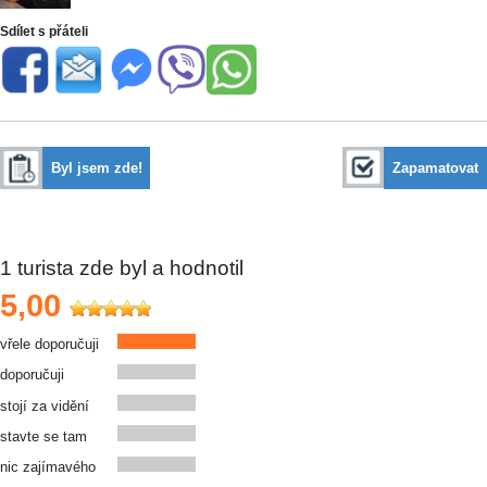
Sdílet s přáteli
Byl jsem zde!
Zapamatovat
1
turista zde byl a hodnotil
5,00
vřele doporučuji
doporučuji
stojí za vidění
stavte se tam
nic zajímavého