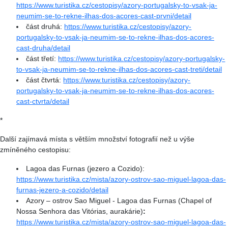
https://www.turistika.cz/cestopisy/azory-portugalsky-to-vsak-ja-
neumim-se-to-rekne-ilhas-dos-acores-cast-prvni/detail
část druhá:
https://www.turistika.cz/cestopisy/azory-
portugalsky-to-vsak-ja-neumim-se-to-rekne-ilhas-dos-acores-
cast-druha/detail
část třetí:
https://www.turistika.cz/cestopisy/azory-portugalsky-
to-vsak-ja-neumim-se-to-rekne-ilhas-dos-acores-cast-treti/detail
část čtvrtá:
https://www.turistika.cz/cestopisy/azory-
portugalsky-to-vsak-ja-neumim-se-to-rekne-ilhas-dos-acores-
cast-ctvrta/detail
*
Další zajímavá místa s větším množství fotografií než u výše
zmíněného cestopisu:
Lagoa das Furnas (jezero a Cozido):
https://www.turistika.cz/mista/azory-ostrov-sao-miguel-lagoa-das-
furnas-jezero-a-cozido/detail
Azory – ostrov Sao Miguel - Lagoa das Furnas (Chapel of
Nossa Senhora das Vitórias, aurakárie)
:
https://www.turistika.cz/mista/azory-ostrov-sao-miguel-lagoa-das-