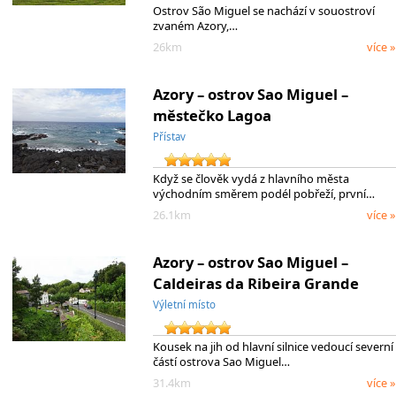
Ostrov São Miguel se nachází v souostroví
zvaném Azory,…
26km
více »
Azory – ostrov Sao Miguel –
městečko Lagoa
Přístav
Když se člověk vydá z hlavního města
východním směrem podél pobřeží, první…
26.1km
více »
Azory – ostrov Sao Miguel –
Caldeiras da Ribeira Grande
Výletní místo
Kousek na jih od hlavní silnice vedoucí severní
částí ostrova Sao Miguel…
31.4km
více »