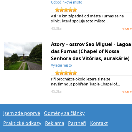
Odpočinkové místo
Asi 10 km západně od města Furnas se na
silnici, která spojuje toto město…
43.3km
více »
Azory – ostrov Sao Miguel - Lagoa
das Furnas (Chapel of Nossa
Senhora das Vitórias, aurakárie)
Výletní místo
Při procházce okolo jezera si nelze
nevšimnout pohřební kaple Chapel of…
45.2km
více »
Jsem zde poprvé
Odměny za články
Praktické odkazy
Reklama
Partneři
Kontakt