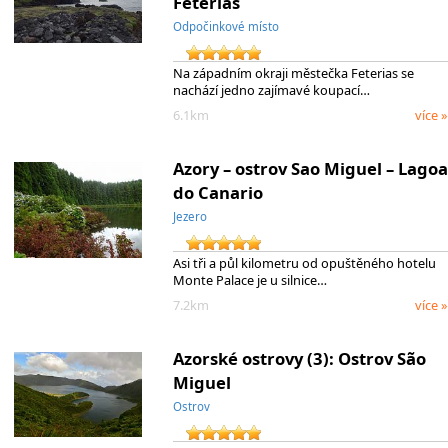
Feterias
Odpočinkové místo
Na západním okraji městečka Feterias se
nachází jedno zajímavé koupací…
6.1km
více »
Azory – ostrov Sao Miguel – Lagoa
do Canario
Jezero
Asi tři a půl kilometru od opuštěného hotelu
Monte Palace je u silnice…
7.2km
více »
Azorské ostrovy (3): Ostrov São
Miguel
Ostrov