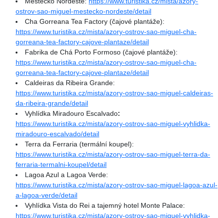
Městečko Nordeste:
https://www.turistika.cz/mista/azory-
ostrov-sao-miguel-mestecko-nordeste/detail
Cha Gorreana Tea Factory (čajové plantáže):
https://www.turistika.cz/mista/azory-ostrov-sao-miguel-cha-
gorreana-tea-factory-cajove-plantaze/detail
Fabrika de Chá Porto Formoso (čajové plantáže):
https://www.turistika.cz/mista/azory-ostrov-sao-miguel-cha-
gorreana-tea-factory-cajove-plantaze/detail
Caldeiras da Ribeira Grande:
https://www.turistika.cz/mista/azory-ostrov-sao-miguel-caldeiras-
da-ribeira-grande/detail
Vyhlídka Miradouro Escalvado
:
https://www.turistika.cz/mista/azory-ostrov-sao-miguel-vyhlidka-
miradouro-escalvado/detail
Terra da Ferraria (termální koupel):
https://www.turistika.cz/mista/azory-ostrov-sao-miguel-terra-da-
ferraria-termalni-koupel/detail
Lagoa Azul a Lagoa Verde:
https://www.turistika.cz/mista/azory-ostrov-sao-miguel-lagoa-azul-
a-lagoa-verde/detail
Vyhlídka Vista do Rei a tajemný hotel Monte Palace:
https://www.turistika.cz/mista/azory-ostrov-sao-miguel-vyhlidka-