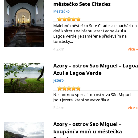
městečko Sete Citades
Městečko
Malebné městečko Sete Citades se nachází na
dně kráteru na břehu jezer Lagoa Azul a
Lagoa Verde. Je zaměřené především na
turistický…
4.2km
více »
Azory – ostrov Sao Miguel – Lagoa
Azul a Lagoa Verde
Jezero
Nespornou specialitou ostrova São Miguel
jsou jezera, která se vytvořila v…
5.4km
více »
Azory – ostrov Sao Miguel –
koupání v moři u městečka