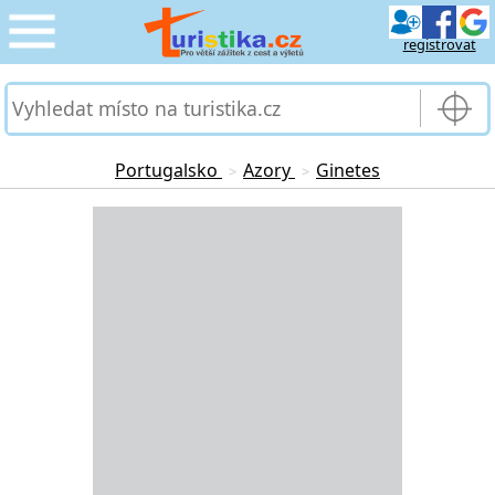
registrovat
CESTOVÁNÍ
›
SLUŽBY & DOPRAVA
›
Portugalsko
Azory
Ginetes
>
>
PRO TURISTY
Loading...
›
MOJE TURISTIKA
›