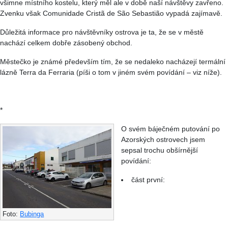
všimne místního kostelu, který měl ale v době naší návštěvy zavřeno.
Zvenku však Comunidade Cristã de São Sebastião vypadá zajímavě.
Důležitá informace pro návštěvníky ostrova je ta, že se v městě
nachází celkem dobře zásobený obchod.
Městečko je známé především tím, že se nedaleko nacházejí termální
lázně Terra da Ferraria (píši o tom v jiném svém povídání – viz níže).
*
O svém báječném putování po
Azorských ostrovech jsem
sepsal trochu obšírnější
povídání:
část první:
Foto:
Bubinga