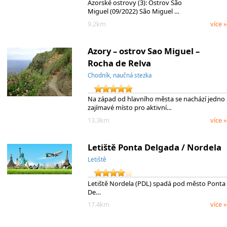
Azorské ostrovy (3): Ostrov São
Miguel (09/2022) São Miguel …
9.2km
více »
Azory – ostrov Sao Miguel –
Rocha de Relva
Chodník, naučná stezka
Na západ od hlavního města se nachází jedno
zajímavé místo pro aktivní…
13.3km
více »
Letiště Ponta Delgada / Nordela
Letiště
Letiště Nordela (PDL) spadá pod město Ponta
De…
17.4km
více »