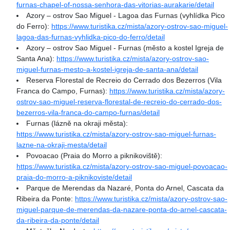
furnas-chapel-of-nossa-senhora-das-vitorias-aurakarie/detail
Azory – ostrov Sao Miguel - Lagoa das Furnas (vyhlídka Pico
do Ferro):
https://www.turistika.cz/mista/azory-ostrov-sao-miguel-
lagoa-das-furnas-vyhlidka-pico-do-ferro/detail
Azory – ostrov Sao Miguel - Furnas (město a kostel Igreja de
Santa Ana):
https://www.turistika.cz/mista/azory-ostrov-sao-
miguel-furnas-mesto-a-kostel-igreja-de-santa-ana/detail
Reserva Florestal de Recreio do Cerrado dos Bezerros (Vila
Franca do Campo, Furnas):
https://www.turistika.cz/mista/azory-
ostrov-sao-miguel-reserva-florestal-de-recreio-do-cerrado-dos-
bezerros-vila-franca-do-campo-furnas/detail
Furnas (lázně na okraji města):
https://www.turistika.cz/mista/azory-ostrov-sao-miguel-furnas-
lazne-na-okraji-mesta/detail
Povoacao (Praia do Morro a piknikoviště):
https://www.turistika.cz/mista/azory-ostrov-sao-miguel-povoacao-
praia-do-morro-a-piknikoviste/detail
Parque de Merendas da Nazaré, Ponta do Arnel, Cascata da
Ribeira da Ponte:
https://www.turistika.cz/mista/azory-ostrov-sao-
miguel-parque-de-merendas-da-nazare-ponta-do-arnel-cascata-
da-ribeira-da-ponte/detail