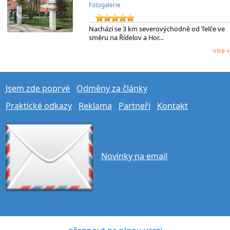
Fotogalerie
Nachází se 3 km severovýchodně od Telče ve
směru na Řídelov a Hor…
více »
Jsem zde poprvé
Odměny za články
Praktické odkazy
Reklama
Partneři
Kontakt
Novinky na email