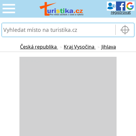
registrovat
CESTOVÁNÍ
›
SLUŽBY & DOPRAVA
›
Česká republika
Kraj Vysočina
Jihlava
>
>
PRO TURISTY
Loading...
›
MOJE TURISTIKA
›