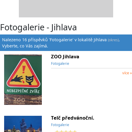
Fotogalerie - Jihlava
Nalezeno 16 příspěvků 'Fotogalerie' v lokalitě Jihlava
.
(okres)
Vyberte, co Vás zajímá.
ZOO Jihlava
Fotogalerie
více »
Telč předvánoční.
Fotogalerie