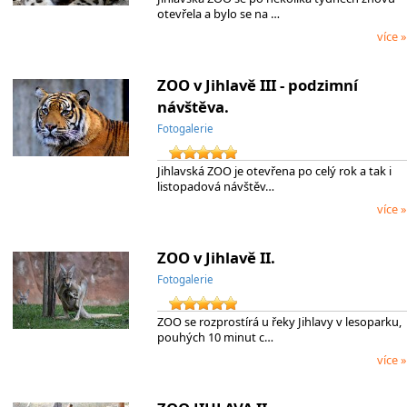
otevřela a bylo se na …
více »
ZOO v Jihlavě III - podzimní
návštěva.
Fotogalerie
Jihlavská ZOO je otevřena po celý rok a tak i
listopadová návštěv…
více »
ZOO v Jihlavě II.
Fotogalerie
ZOO se rozprostírá u řeky Jihlavy v lesoparku,
pouhých 10 minut c…
více »