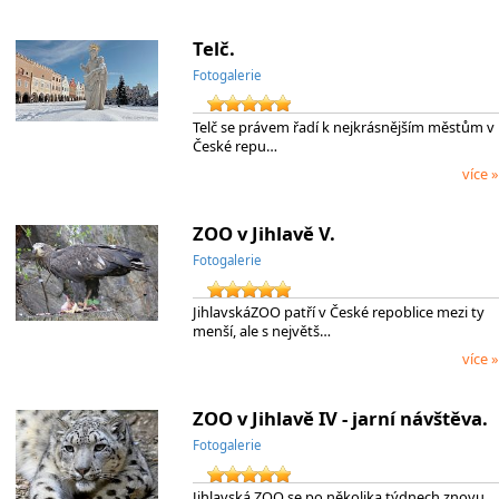
Telč.
Fotogalerie
Telč se právem řadí k nejkrásnějším městům v
České repu…
více »
ZOO v Jihlavě V.
Fotogalerie
JihlavskáZOO patří v České repoblice mezi ty
menší, ale s největš…
více »
ZOO v Jihlavě IV - jarní návštěva.
Fotogalerie
Jihlavská ZOO se po několika týdnech znovu